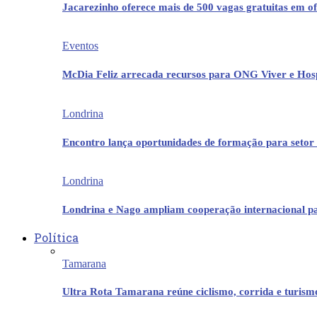
Jacarezinho oferece mais de 500 vagas gratuitas em ofi
Eventos
McDia Feliz arrecada recursos para ONG Viver e Hos
Londrina
Encontro lança oportunidades de formação para setor 
Londrina
Londrina e Nago ampliam cooperação internacional p
Política
Tamarana
Ultra Rota Tamarana reúne ciclismo, corrida e turis