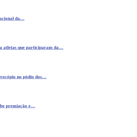
nacional da…
a atletas que participaram da…
Procópio no pódio dos…
cebe premiação e…