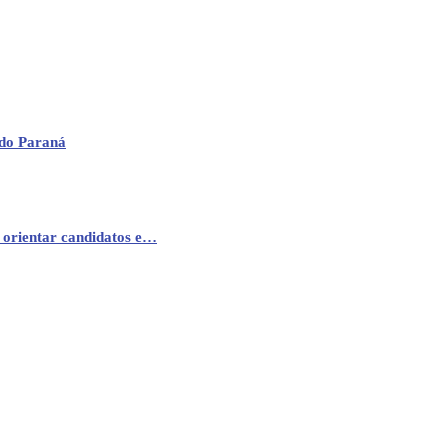
 do Paraná
 orientar candidatos e…