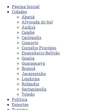
Página Inicial
Cidades
Abatiá
Alvorada do Sul
Andirá
Cambé
Carlópolis
Cianorte
Cornélio Procópio
Engenheiro Beltrão
Guaíra
Guarapuava
Ibiporã
Jacarezinho
Londrina
Rolândia
Sertanópolis
Toledo
Política
Esportes
Turismo