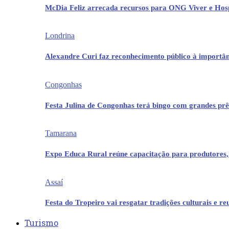
McDia Feliz arrecada recursos para ONG Viver e Hos
Londrina
Alexandre Curi faz reconhecimento público à importân
Congonhas
Festa Julina de Congonhas terá bingo com grandes pr
Tamarana
Expo Educa Rural reúne capacitação para produtores,
Assaí
Festa do Tropeiro vai resgatar tradições culturais e r
Turismo