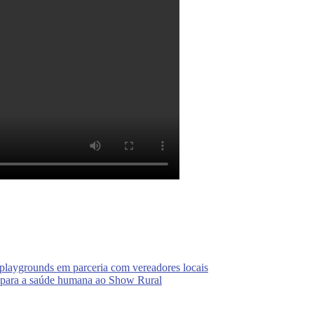
 playgrounds em parceria com vereadores locais
a para a saúde humana ao Show Rural