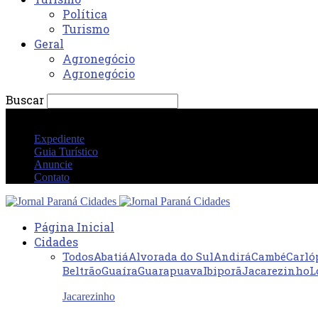
Política
Turismo
Geral
Agronegócio
Agronegócio
Buscar
sábado 8 agosto 2026 05:30:34 AM
Expediente
Guia Turístico
Anuncie
Contato
Página Inicial
Cidades
Todos
Abatiá
Alvorada do Sul
Andirá
Cambé
Carló
Beltrão
Guaíra
Guarapuava
Ibiporã
Jacarezinho
L
Jacarezinho