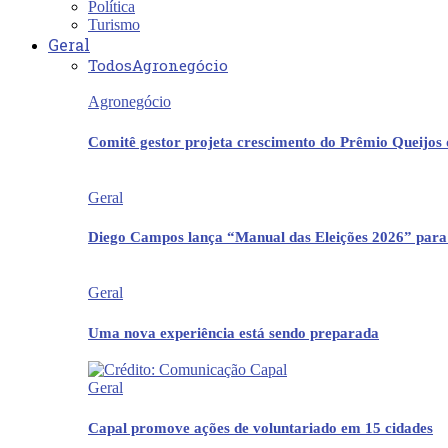
Política
Turismo
Geral
Todos
Agronegócio
Agronegócio
Comitê gestor projeta crescimento do Prêmio Queijos
Geral
Diego Campos lança “Manual das Eleições 2026” para
Geral
Uma nova experiência está sendo preparada
Geral
Capal promove ações de voluntariado em 15 cidades