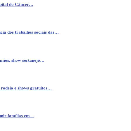
pital do Câncer…
cia dos trabalhos sociais das…
êmios, show sertanejo…
 rodeio e shows gratuitos…
eunir famílias em…