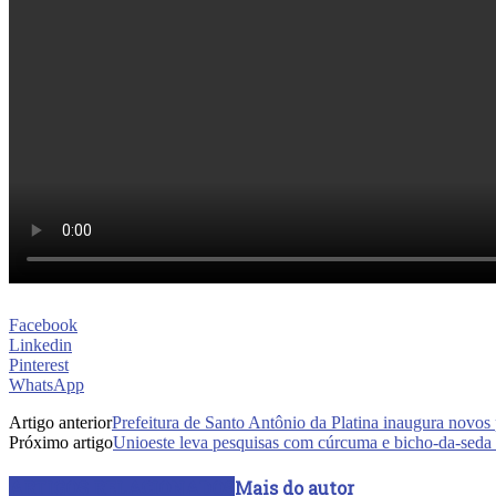
Facebook
Linkedin
Pinterest
WhatsApp
Artigo anterior
Prefeitura de Santo Antônio da Platina inaugura novos
Próximo artigo
Unioeste leva pesquisas com cúrcuma e bicho-da-sed
ARTIGOS RELACIONADOS
Mais do autor