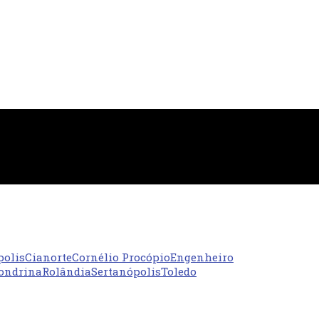
polis
Cianorte
Cornélio Procópio
Engenheiro
ondrina
Rolândia
Sertanópolis
Toledo