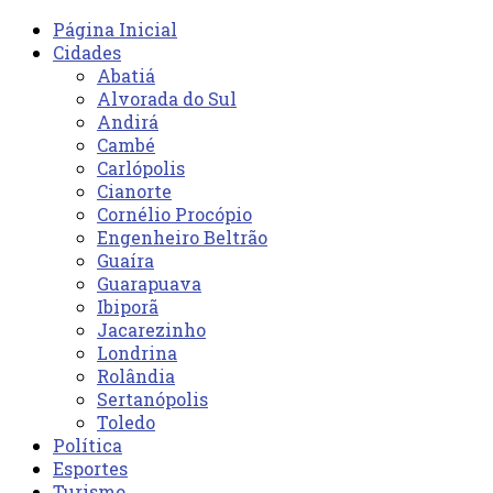
Página Inicial
Cidades
Abatiá
Alvorada do Sul
Andirá
Cambé
Carlópolis
Cianorte
Cornélio Procópio
Engenheiro Beltrão
Guaíra
Guarapuava
Ibiporã
Jacarezinho
Londrina
Rolândia
Sertanópolis
Toledo
Política
Esportes
Turismo