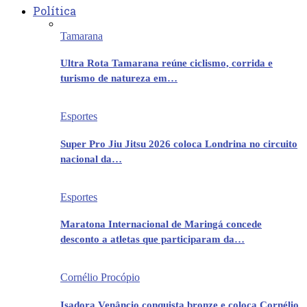
Política
Tamarana
Ultra Rota Tamarana reúne ciclismo, corrida e
turismo de natureza em…
Esportes
Super Pro Jiu Jitsu 2026 coloca Londrina no circuito
nacional da…
Esportes
Maratona Internacional de Maringá concede
desconto a atletas que participaram da…
Cornélio Procópio
Isadora Venâncio conquista bronze e coloca Cornélio