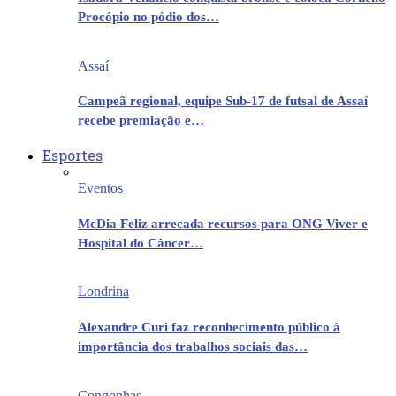
Procópio no pódio dos…
Assaí
Campeã regional, equipe Sub-17 de futsal de Assaí
recebe premiação e…
Esportes
Eventos
McDia Feliz arrecada recursos para ONG Viver e
Hospital do Câncer…
Londrina
Alexandre Curi faz reconhecimento público à
importância dos trabalhos sociais das…
Congonhas