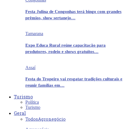
Festa Julina de Congonhas terá bingo com grandes
prêmios, show sertanejo…
Tamarana
Expo Educa Rural reúne capacitação para
produtores, rodeio e shows gratuitos…
Assaí
Festa do Tropeiro vai resgatar tradições culturais e
reunir famílias em…
Turismo
Política
Turismo
Geral
Todos
Agronegócio