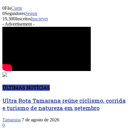
0
Fãs
Curtir
0
Seguidores
Seguir
19,300
Inscritos
Inscrever
- Advertisement -
ÚLTIMAS NOTÍCIAS
Ultra Rota Tamarana reúne ciclismo, corrida
e turismo de natureza em setembro
Tamarana
7 de agosto de 2026
0