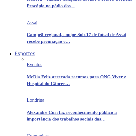
Procópio no pódio dos…
Assaí
Campeã regional, equipe Sub-17 de futsal de Assaí
recebe premiação e…
Esportes
Eventos
McDia Feliz arrecada recursos para ONG Viver e
Hospital do Câncer…
Londrina
Alexandre Curi faz reconhecimento público à
importância dos trabalhos sociais das…
Congonhas