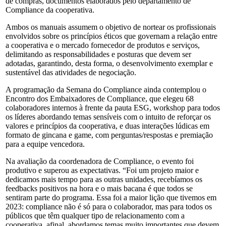
de compras, documentos elaborados pelo departamento de
Compliance da cooperativa.
Ambos os manuais assumem o objetivo de nortear os profissionais
envolvidos sobre os princípios éticos que governam a relação entre
a cooperativa e o mercado fornecedor de produtos e serviços,
delimitando as responsabilidades e posturas que devem ser
adotadas, garantindo, desta forma, o desenvolvimento exemplar e
sustentável das atividades de negociação.
A programação da Semana do Compliance ainda contemplou o
Encontro dos Embaixadores de Compliance, que elegeu 68
colaboradores internos à frente da pauta ESG, workshop para todos
os líderes abordando temas sensíveis com o intuito de reforçar os
valores e princípios da cooperativa, e duas interações lúdicas em
formato de gincana e game, com perguntas/respostas e premiação
para a equipe vencedora.
Na avaliação da coordenadora de Compliance, o evento foi
produtivo e superou as expectativas. “Foi um projeto maior e
dedicamos mais tempo para as outras unidades, recebíamos os
feedbacks positivos na hora e o mais bacana é que todos se
sentiram parte do programa. Essa foi a maior lição que tivemos em
2023: compliance não é só para o colaborador, mas para todos os
públicos que têm qualquer tipo de relacionamento com a
cooperativa, afinal, abordamos temas muito importantes que devem