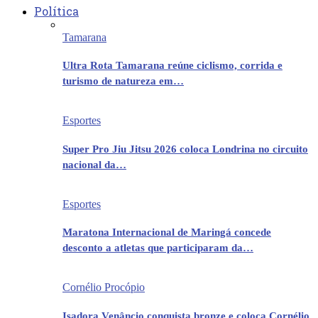
Política
Tamarana
Ultra Rota Tamarana reúne ciclismo, corrida e
turismo de natureza em…
Esportes
Super Pro Jiu Jitsu 2026 coloca Londrina no circuito
nacional da…
Esportes
Maratona Internacional de Maringá concede
desconto a atletas que participaram da…
Cornélio Procópio
Isadora Venâncio conquista bronze e coloca Cornélio