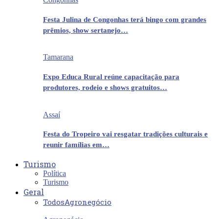
Festa Julina de Congonhas terá bingo com grandes
prêmios, show sertanejo…
Tamarana
Expo Educa Rural reúne capacitação para
produtores, rodeio e shows gratuitos…
Assaí
Festa do Tropeiro vai resgatar tradições culturais e
reunir famílias em…
Turismo
Política
Turismo
Geral
Todos
Agronegócio