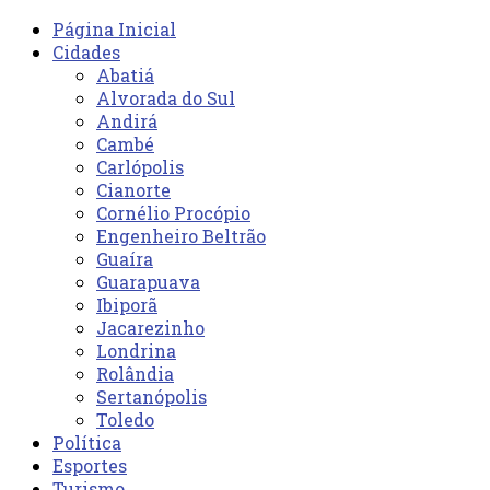
Página Inicial
Cidades
Abatiá
Alvorada do Sul
Andirá
Cambé
Carlópolis
Cianorte
Cornélio Procópio
Engenheiro Beltrão
Guaíra
Guarapuava
Ibiporã
Jacarezinho
Londrina
Rolândia
Sertanópolis
Toledo
Política
Esportes
Turismo