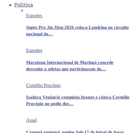
Política
Esportes
Super Pro Jiu Jitsu 2026 coloca Londrina no circuito
nacional da…
Esportes
Maratona Internacional de Maringá concede
desconto a atletas que participaram da…
Cornélio Procópio
Isadora Venâncio conquista bronze e coloca Cornélio
Procópio no pódio dos…
Assaí
Campeã regional, equipe Sub-17 de futsal de Assaí