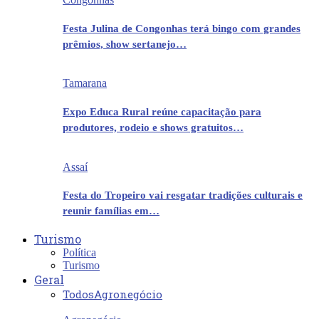
Festa Julina de Congonhas terá bingo com grandes
prêmios, show sertanejo…
Tamarana
Expo Educa Rural reúne capacitação para
produtores, rodeio e shows gratuitos…
Assaí
Festa do Tropeiro vai resgatar tradições culturais e
reunir famílias em…
Turismo
Política
Turismo
Geral
Todos
Agronegócio