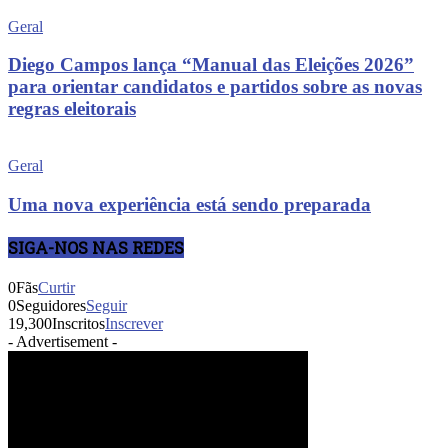
Geral
Diego Campos lança “Manual das Eleições 2026”
para orientar candidatos e partidos sobre as novas
regras eleitorais
Geral
Uma nova experiência está sendo preparada
SIGA-NOS NAS REDES
0
Fãs
Curtir
0
Seguidores
Seguir
19,300
Inscritos
Inscrever
- Advertisement -