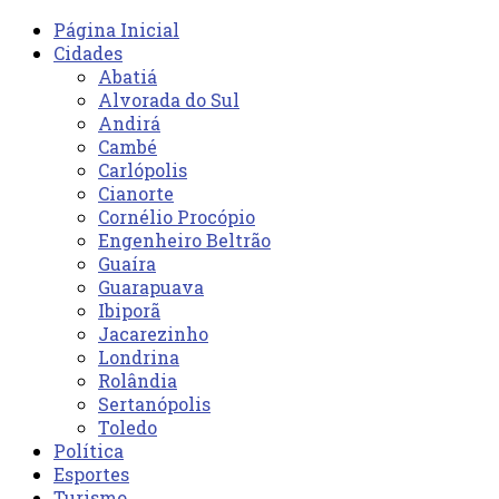
Página Inicial
Cidades
Abatiá
Alvorada do Sul
Andirá
Cambé
Carlópolis
Cianorte
Cornélio Procópio
Engenheiro Beltrão
Guaíra
Guarapuava
Ibiporã
Jacarezinho
Londrina
Rolândia
Sertanópolis
Toledo
Política
Esportes
Turismo