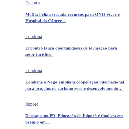
Eventos
McDia Feliz arrecada recursos para ONG Viver e
Hospital do Câncer…
Londrina
Encontro lança oportunidades de formação para
setor turístico
Londrina
Londrina e Nago ampliam cooperação internacional
para projetos de carbono zero e desenvolvimento…
Ibiporã
Destaque no PR, Educação de Ibiporã é finalista em
prêmio em…