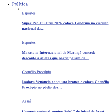
Política
Esportes
Super Pro Jiu Jitsu 2026 coloca Londrina no circuito
nacional da…
Esportes
Maratona Internacional de Maringá concede
desconto a atletas que participaram da…
Cornélio Procópio
Isadora Venâncio conquista bronze e coloca Cornélio
Procópio no pódio dos…
Assaí
Campeã regional, equipe Sub-17 de futsal de Assaí