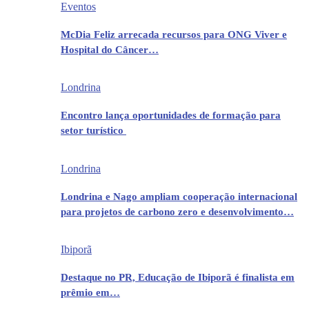
Eventos
McDia Feliz arrecada recursos para ONG Viver e
Hospital do Câncer…
Londrina
Encontro lança oportunidades de formação para
setor turístico
Londrina
Londrina e Nago ampliam cooperação internacional
para projetos de carbono zero e desenvolvimento…
Ibiporã
Destaque no PR, Educação de Ibiporã é finalista em
prêmio em…