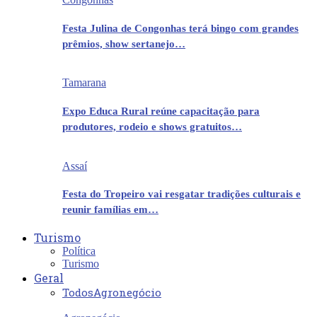
Festa Julina de Congonhas terá bingo com grandes
prêmios, show sertanejo…
Tamarana
Expo Educa Rural reúne capacitação para
produtores, rodeio e shows gratuitos…
Assaí
Festa do Tropeiro vai resgatar tradições culturais e
reunir famílias em…
Turismo
Política
Turismo
Geral
Todos
Agronegócio