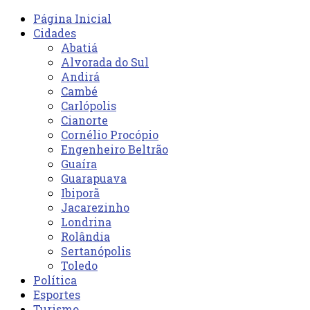
Página Inicial
Cidades
Abatiá
Alvorada do Sul
Andirá
Cambé
Carlópolis
Cianorte
Cornélio Procópio
Engenheiro Beltrão
Guaíra
Guarapuava
Ibiporã
Jacarezinho
Londrina
Rolândia
Sertanópolis
Toledo
Política
Esportes
Turismo