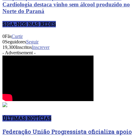
Cardiologia destaca vinho sem álcool produzido no
Norte do Paraná
SIGA-NOS NAS REDES
0
Fãs
Curtir
0
Seguidores
Seguir
19,300
Inscritos
Inscrever
- Advertisement -
ÚLTIMAS NOTÍCIAS
Federação União Progressista oficializa apoio