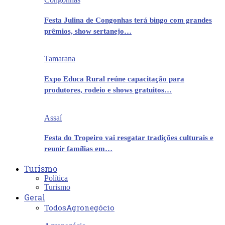
Festa Julina de Congonhas terá bingo com grandes
prêmios, show sertanejo…
Tamarana
Expo Educa Rural reúne capacitação para
produtores, rodeio e shows gratuitos…
Assaí
Festa do Tropeiro vai resgatar tradições culturais e
reunir famílias em…
Turismo
Política
Turismo
Geral
Todos
Agronegócio