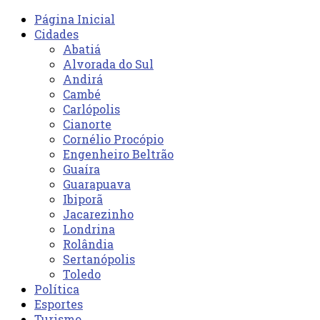
Página Inicial
Cidades
Abatiá
Alvorada do Sul
Andirá
Cambé
Carlópolis
Cianorte
Cornélio Procópio
Engenheiro Beltrão
Guaíra
Guarapuava
Ibiporã
Jacarezinho
Londrina
Rolândia
Sertanópolis
Toledo
Política
Esportes
Turismo