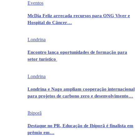
Eventos
McDia Feliz arrecada recursos para ONG Viver e
Hospital do Câncer…
Londrina
Encontro lança oportunidades de formação para
setor turístico
Londrina
Londrina e Nago ampliam cooperação internacional
para projetos de carbono zero e desenvolvimento…
Ibiporã
Destaque no PR, Educação de Ibiporã é finalista em
prêmio em…