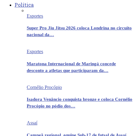
Política
Esportes
Super Pro Jiu Jitsu 2026 coloca Londrina no circuito
nacional da…
Esportes
Maratona Internacional de Maringá concede
desconto a atletas que participaram da…
Cornélio Procópio
Isadora Venâncio conquista bronze e coloca Cornélio
Procópio no pódio dos…
Assaí
Campeã regional, equipe Sub-17 de futsal de Assaí