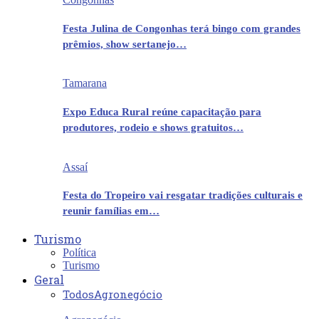
Festa Julina de Congonhas terá bingo com grandes
prêmios, show sertanejo…
Tamarana
Expo Educa Rural reúne capacitação para
produtores, rodeio e shows gratuitos…
Assaí
Festa do Tropeiro vai resgatar tradições culturais e
reunir famílias em…
Turismo
Política
Turismo
Geral
Todos
Agronegócio