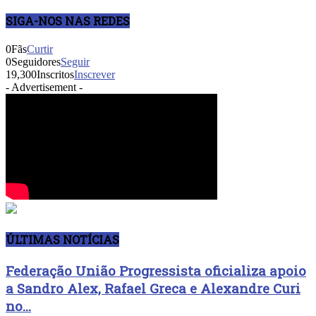
SIGA-NOS NAS REDES
0
Fãs
Curtir
0
Seguidores
Seguir
19,300
Inscritos
Inscrever
- Advertisement -
ÚLTIMAS NOTÍCIAS
Federação União Progressista oficializa apoio
a Sandro Alex, Rafael Greca e Alexandre Curi
no...