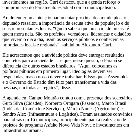
investimentos na região. Curi destacou que a agenda reforça o
compromisso do Parlamento estadual com o municipalismo.
Ao defender uma atuação parlamentar próxima dos municípios, o
deputado ressaltou a importância da escuta ativa da população e de
seus representantes locais. “Quem sabe o que uma cidade precisa é
quem mora nela. São os prefeitos, vereadores, lideranças e cidadãos
que vivem o dia a dia, usam os serviços públicos e conhecem as
prioridades locais e regionais”, sublinhou Alexandre Curi.
Ele acrescentou que a atividade política deve entregar resultados
concretos para a sociedade — e que, nesse quesito, o Paraná se
diferencia de outros estados brasileiros. “Aqui, colocamos as
políticas públicas em primeiro lugar. Ideologias devem ser
respeitadas, mas o nosso dever é trabalhar. É isso que a Assembleia
e o Governo do Estado têm feito para transformar a vida das
pessoas, em todas as regiões”, disse.
A agenda em Campo Mourão contou com a presença dos secretários
Guto Silva (Cidades), Norberto Ortigara (Fazenda), Marco Brasil
(Indústria, Comércio e Serviços), Márcio Nunes (Agricultura) e
Sandro Alex (Infraestrutura e Logística). Foram assinados convênios
para obras em 16 municípios, principalmente para a realização de
projetos do programa Asfalto Novo Vida Nova e investimentos em
infraestrutura urbana.