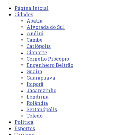
Página Inicial
Cidades
Abatiá
Alvorada do Sul
Andirá
Cambé
Carlópolis
Cianorte
Cornélio Procópio
Engenheiro Beltrão
Guaíra
Guarapuava
Ibiporã
Jacarezinho
Londrina
Rolândia
Sertanópolis
Toledo
Política
Esportes
Turismo