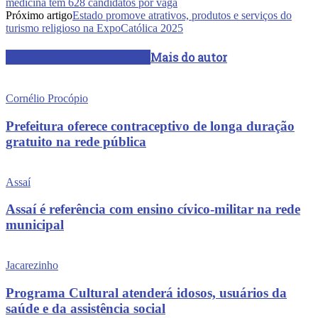
medicina tem 628 candidatos por vaga
Próximo artigo
Estado promove atrativos, produtos e serviços do
turismo religioso na ExpoCatólica 2025
ARTIGOS RELACIONADOS
Mais do autor
Cornélio Procópio
Prefeitura oferece contraceptivo de longa duração
gratuito na rede pública
Assaí
Assaí é referência com ensino cívico-militar na rede
municipal
Jacarezinho
Programa Cultural atenderá idosos, usuários da
saúde e da assistência social