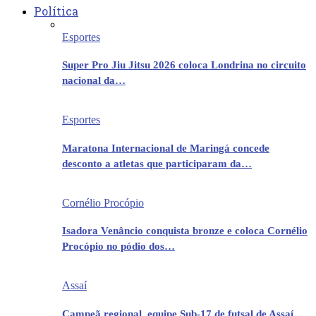
Política
Esportes
Super Pro Jiu Jitsu 2026 coloca Londrina no circuito
nacional da…
Esportes
Maratona Internacional de Maringá concede
desconto a atletas que participaram da…
Cornélio Procópio
Isadora Venâncio conquista bronze e coloca Cornélio
Procópio no pódio dos…
Assaí
Campeã regional, equipe Sub-17 de futsal de Assaí