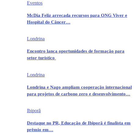
Eventos
McDia Feliz arrecada recursos para ONG Viver e
Hospital do Câncer…
Londrina
Encontro lança oportunidades de formação para
setor turístico
Londrina
Londrina e Nago ampliam cooperação internacional
para projetos de carbono zero e desenvolvimento…
Ibiporã
Destaque no PR, Educação de Ibiporã é finalista em
prêmio em…