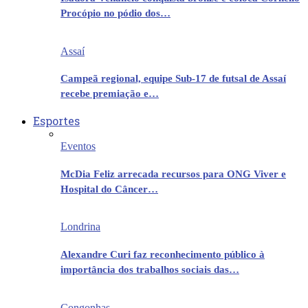
Procópio no pódio dos…
Assaí
Campeã regional, equipe Sub-17 de futsal de Assaí
recebe premiação e…
Esportes
Eventos
McDia Feliz arrecada recursos para ONG Viver e
Hospital do Câncer…
Londrina
Alexandre Curi faz reconhecimento público à
importância dos trabalhos sociais das…
Congonhas