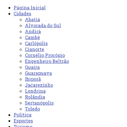
Página Inicial
Cidades
Abatiá
Alvorada do Sul
Andirá
Cambé
Carlópolis
Cianorte
Cornélio Procópio
Engenheiro Beltrão
Guaíra
Guarapuava
Ibiporã
Jacarezinho
Londrina
Rolândia
Sertanópolis
Toledo
Política
Esportes
Turismo