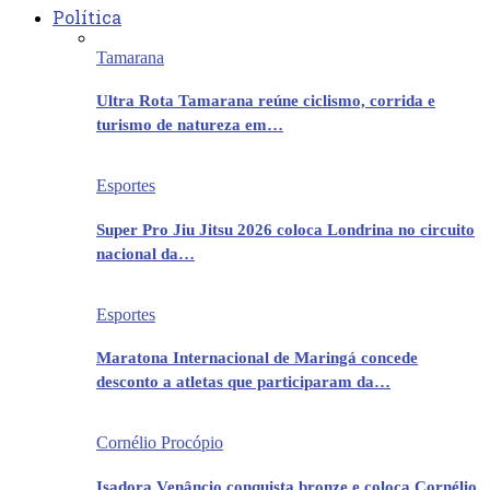
Política
Tamarana
Ultra Rota Tamarana reúne ciclismo, corrida e
turismo de natureza em…
Esportes
Super Pro Jiu Jitsu 2026 coloca Londrina no circuito
nacional da…
Esportes
Maratona Internacional de Maringá concede
desconto a atletas que participaram da…
Cornélio Procópio
Isadora Venâncio conquista bronze e coloca Cornélio