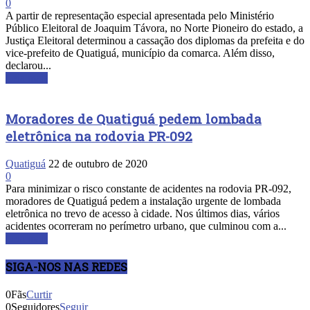
0
A partir de representação especial apresentada pelo Ministério
Público Eleitoral de Joaquim Távora, no Norte Pioneiro do estado, a
Justiça Eleitoral determinou a cassação dos diplomas da prefeita e do
vice-prefeito de Quatiguá, município da comarca. Além disso,
declarou...
Leia mais
Moradores de Quatiguá pedem lombada
eletrônica na rodovia PR-092
Quatiguá
22 de outubro de 2020
0
Para minimizar o risco constante de acidentes na rodovia PR-092,
moradores de Quatiguá pedem a instalação urgente de lombada
eletrônica no trevo de acesso à cidade. Nos últimos dias, vários
acidentes ocorreram no perímetro urbano, que culminou com a...
Leia mais
SIGA-NOS NAS REDES
0
Fãs
Curtir
0
Seguidores
Seguir