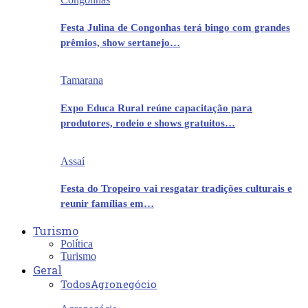
Festa Julina de Congonhas terá bingo com grandes
prêmios, show sertanejo…
Tamarana
Expo Educa Rural reúne capacitação para
produtores, rodeio e shows gratuitos…
Assaí
Festa do Tropeiro vai resgatar tradições culturais e
reunir famílias em…
Turismo
Política
Turismo
Geral
Todos
Agronegócio