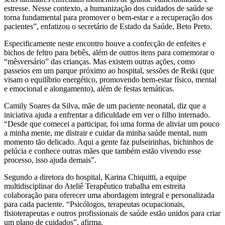
estresse. Nesse contexto, a humanização dos cuidados de saúde se
torna fundamental para promover o bem-estar e a recuperação dos
pacientes”, enfatizou o secretário de Estado da Saúde, Beto Preto.
Especificamente neste encontro houve a confecção de enfeites e
bichos de feltro para bebês, além de outros itens para comemorar o
“mêsversário” das crianças. Mas existem outras ações, como
passeios em um parque próximo ao hospital, sessões de Reiki (que
visam o equilíbrio energético, promovendo bem-estar físico, mental
e emocional e alongamento), além de festas temáticas.
Camily Soares da Silva, mãe de um paciente neonatal, diz que a
iniciativa ajuda a enfrentar a dificuldade em ver o filho internado.
“Desde que comecei a participar, foi uma forma de aliviar um pouco
a minha mente, me distrair e cuidar da minha saúde mental, num
momento tão delicado. Aqui a gente faz pulseirinhas, bichinhos de
pelúcia e conhece outras mães que também estão vivendo esse
processo, isso ajuda demais”.
Segundo a diretora do hospital, Karina Chiquitti, a equipe
multidisciplinar do Ateliê Terapêutico trabalha em estreita
colaboração para oferecer uma abordagem integral e personalizada
para cada paciente. “Psicólogos, terapeutas ocupacionais,
fisioterapeutas e outros profissionais de saúde estão unidos para criar
um plano de cuidados”, afirma.