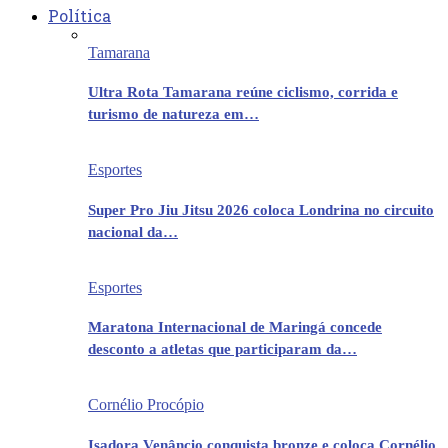
Política
Tamarana
Ultra Rota Tamarana reúne ciclismo, corrida e
turismo de natureza em…
Esportes
Super Pro Jiu Jitsu 2026 coloca Londrina no circuito
nacional da…
Esportes
Maratona Internacional de Maringá concede
desconto a atletas que participaram da…
Cornélio Procópio
Isadora Venâncio conquista bronze e coloca Cornélio