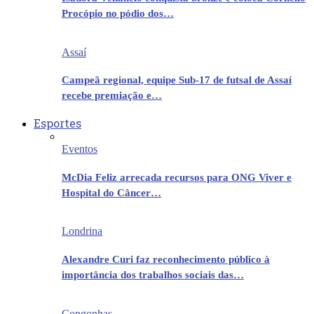
Procópio no pódio dos…
Assaí
Campeã regional, equipe Sub-17 de futsal de Assaí
recebe premiação e…
Esportes
Eventos
McDia Feliz arrecada recursos para ONG Viver e
Hospital do Câncer…
Londrina
Alexandre Curi faz reconhecimento público à
importância dos trabalhos sociais das…
Congonhas