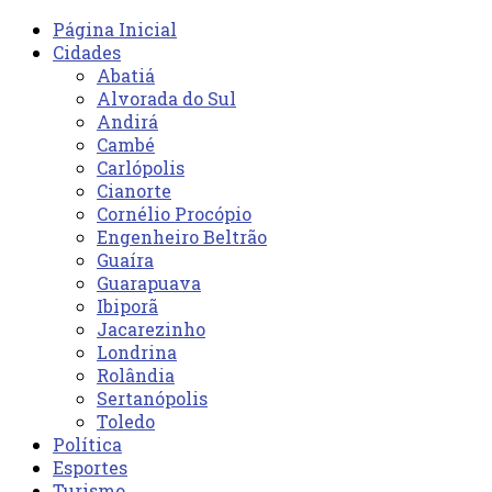
Página Inicial
Cidades
Abatiá
Alvorada do Sul
Andirá
Cambé
Carlópolis
Cianorte
Cornélio Procópio
Engenheiro Beltrão
Guaíra
Guarapuava
Ibiporã
Jacarezinho
Londrina
Rolândia
Sertanópolis
Toledo
Política
Esportes
Turismo