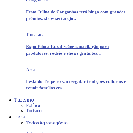
Festa Julina de Congonhas terá bingo com grandes
prêmios, show sertanejo…
Tamarana
Expo Educa Rural reúne capacitação para
produtores, rodeio e shows gratuitos…
Assaí
Festa do Tropeiro vai resgatar tradições culturais e
reunir famílias em…
Turismo
Política
Turismo
Geral
Todos
Agronegócio