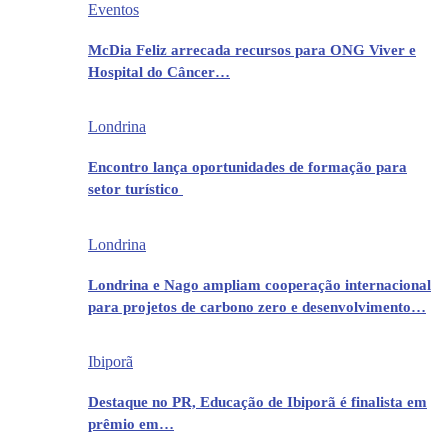
Eventos
McDia Feliz arrecada recursos para ONG Viver e
Hospital do Câncer…
Londrina
Encontro lança oportunidades de formação para
setor turístico
Londrina
Londrina e Nago ampliam cooperação internacional
para projetos de carbono zero e desenvolvimento…
Ibiporã
Destaque no PR, Educação de Ibiporã é finalista em
prêmio em…