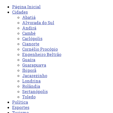
Página Inicial
Cidades
Abatiá
Alvorada do Sul
Andirá
Cambé
Carlópolis
Cianorte
Cornélio Procópio
Engenheiro Beltrão
Guaíra
Guarapuava
Ibiporã
Jacarezinho
Londrina
Rolândia
Sertanópolis
Toledo
Política
Esportes
Turismo