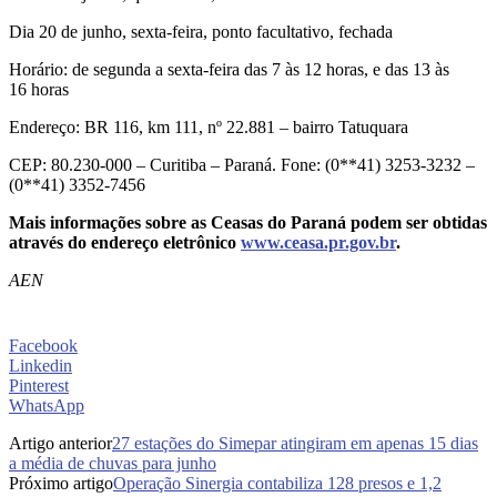
Dia 20 de junho, sexta-feira, ponto facultativo, fechada
Horário: de segunda a sexta-feira das 7 às 12 horas, e das 13 às
16 horas
Endereço: BR 116, km 111, nº 22.881 – bairro Tatuquara
CEP: 80.230-000 – Curitiba – Paraná. Fone: (0**41) 3253-3232 –
(0**41) 3352-7456
Mais informações sobre as Ceasas do Paraná podem ser obtidas
através do endereço eletrônico
www.ceasa.pr.gov.br
.
AEN
Facebook
Linkedin
Pinterest
WhatsApp
Artigo anterior
27 estações do Simepar atingiram em apenas 15 dias
a média de chuvas para junho
Próximo artigo
Operação Sinergia contabiliza 128 presos e 1,2