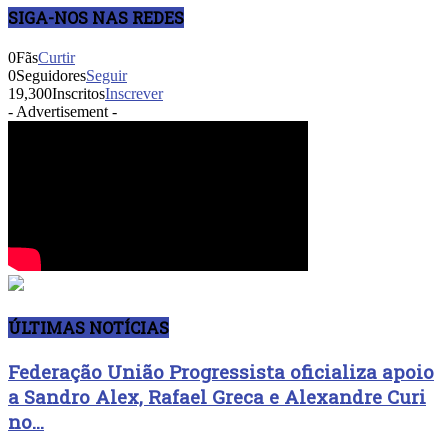
SIGA-NOS NAS REDES
0
Fãs
Curtir
0
Seguidores
Seguir
19,300
Inscritos
Inscrever
- Advertisement -
ÚLTIMAS NOTÍCIAS
Federação União Progressista oficializa apoio
a Sandro Alex, Rafael Greca e Alexandre Curi
no...