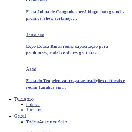
Festa Julina de Congonhas terá bingo com grandes
prêmios, show sertanejo…
Tamarana
Expo Educa Rural reúne capacitação para
produtores, rodeio e shows gratuitos…
Assaí
Festa do Tropeiro vai resgatar tradições culturais e
reunir famílias em…
Turismo
Política
Turismo
Geral
Todos
Agronegócio