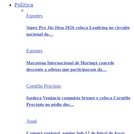
Política
Esportes
Super Pro Jiu Jitsu 2026 coloca Londrina no circuito
nacional da…
Esportes
Maratona Internacional de Maringá concede
desconto a atletas que participaram da…
Cornélio Procópio
Isadora Venâncio conquista bronze e coloca Cornélio
Procópio no pódio dos…
Assaí
Campeã regional, equipe Sub-17 de futsal de Assaí