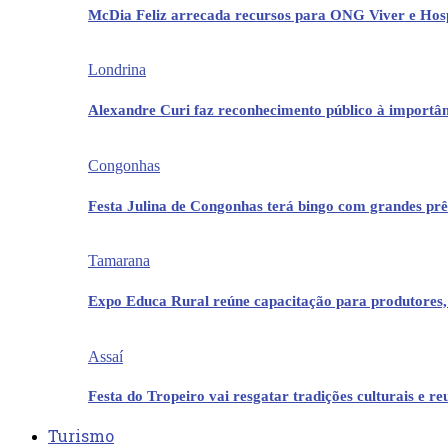
McDia Feliz arrecada recursos para ONG Viver e Hos
Londrina
Alexandre Curi faz reconhecimento público à importân
Congonhas
Festa Julina de Congonhas terá bingo com grandes pr
Tamarana
Expo Educa Rural reúne capacitação para produtores,
Assaí
Festa do Tropeiro vai resgatar tradições culturais e r
Turismo