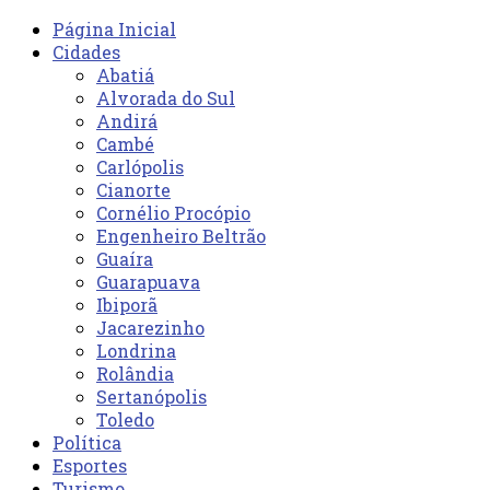
Página Inicial
Cidades
Abatiá
Alvorada do Sul
Andirá
Cambé
Carlópolis
Cianorte
Cornélio Procópio
Engenheiro Beltrão
Guaíra
Guarapuava
Ibiporã
Jacarezinho
Londrina
Rolândia
Sertanópolis
Toledo
Política
Esportes
Turismo