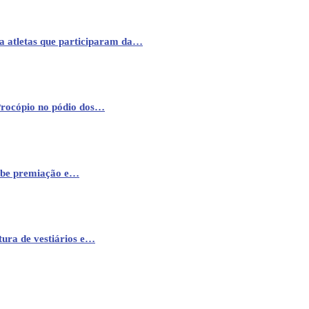
a atletas que participaram da…
Procópio no pódio dos…
cebe premiação e…
ura de vestiários e…