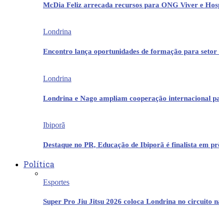
McDia Feliz arrecada recursos para ONG Viver e Hos
Londrina
Encontro lança oportunidades de formação para setor 
Londrina
Londrina e Nago ampliam cooperação internacional p
Ibiporã
Destaque no PR, Educação de Ibiporã é finalista em 
Política
Esportes
Super Pro Jiu Jitsu 2026 coloca Londrina no circuito 