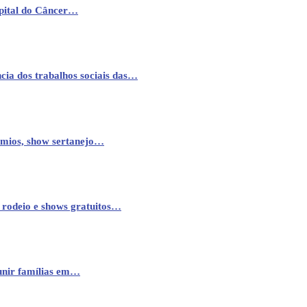
pital do Câncer…
cia dos trabalhos sociais das…
êmios, show sertanejo…
 rodeio e shows gratuitos…
eunir famílias em…