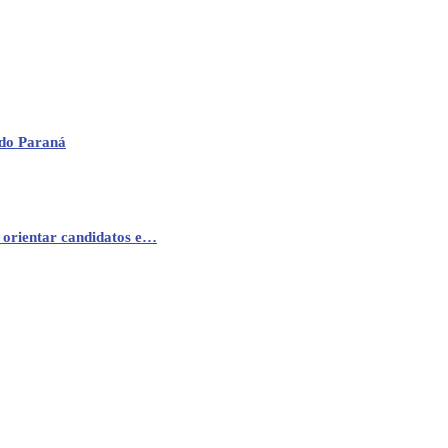
 do Paraná
 orientar candidatos e…