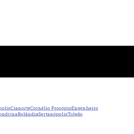
polis
Cianorte
Cornélio Procópio
Engenheiro
ondrina
Rolândia
Sertanópolis
Toledo