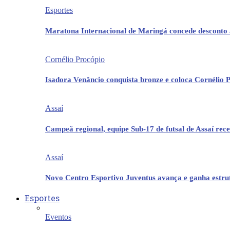
Esportes
Maratona Internacional de Maringá concede desconto 
Cornélio Procópio
Isadora Venâncio conquista bronze e coloca Cornélio 
Assaí
Campeã regional, equipe Sub-17 de futsal de Assaí re
Assaí
Novo Centro Esportivo Juventus avança e ganha estrut
Esportes
Eventos