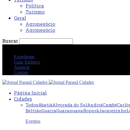
Política
Turismo
Geral
Agronegócio
Agronegócio
Buscar
quinta-feira 6 agosto 2026 08:03:39 AM
Expediente
Guia Turístico
Anuncie
Contato
Página Inicial
Cidades
Todos
Abatiá
Alvorada do Sul
Andirá
Cambé
Carló
Beltrão
Guaíra
Guarapuava
Ibiporã
Jacarezinho
L
Eventos