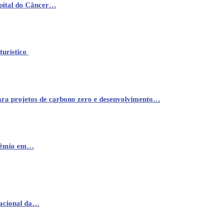
pital do Câncer…
turístico
ara projetos de carbono zero e desenvolvimento…
prêmio em…
nacional da…