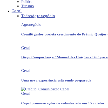
Política
Turismo
Geral
Todos
Agronegócio
Agronegócio
Comitê gestor projeta crescimento do Prêmio Queijos
Geral
Diego Campos lança “Manual das Eleições 2026” para
Geral
Uma nova experiência está sendo preparada
Geral
Capal promove ações de voluntariado em 15 cidades