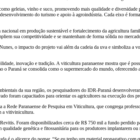
como geleias, vinho e suco, promovendo mais qualidade e diversidade p
desenvolvimento do turismo e apoio à agroindústria. Cada eixo é formad
acional em produção sustentável e fortalecimento da agricultura familia
mpliem sua competitividade e se mantenham de forma sólida no mercad
 Nunes, o impacto do projeto vai além da cadeia da uva e simboliza a 
lidade, inovação e tradição. A viticultura paranaense mostra que é pos
mo o Paraná se consolida como o supermercado do mundo, oferecendo al
ientais da sua região, os pesquisadores do IDR-Paraná desenvolveram 
vado foram capacitados para orientar os agricultores na execução dos p
a Rede Paranaense de Pesquisa em Viticultura, que congrega professores
a vitivinicultura.
evitis. Foram disponibilizados cerca de R$ 750 mil a fundo perdido 
qualidade genética e fitossanitária para os produtores implantarem ou 
da é o alicerce do pomar. “Se eu tenho um material propagativo com qua