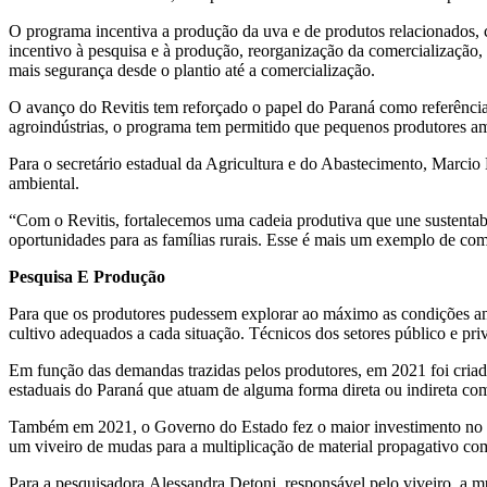
O programa incentiva a produção da uva e de produtos relacionados, 
incentivo à pesquisa e à produção, reorganização da comercialização, 
mais segurança desde o plantio até a comercialização.
O avanço do Revitis tem reforçado o papel do Paraná como referência n
agroindústrias, o programa tem permitido que pequenos produtores a
Para o secretário estadual da Agricultura e do Abastecimento, Marcio
ambiental.
“Com o Revitis, fortalecemos uma cadeia produtiva que une sustentabi
oportunidades para as famílias rurais. Esse é mais um exemplo de co
Pesquisa E Produção
Para que os produtores pudessem explorar ao máximo as condições amb
cultivo adequados a cada situação. Técnicos dos setores público e pri
Em função das demandas trazidas pelos produtores, em 2021 foi criada 
estaduais do Paraná que atuam de alguma forma direta ou indireta com 
Também em 2021, o Governo do Estado fez o maior investimento no R
um viveiro de mudas para a multiplicação de material propagativo com 
Para a pesquisadora Alessandra Detoni, responsável pelo viveiro, a mu