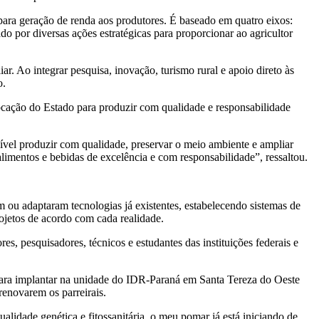
ara geração de renda aos produtores. É baseado em quatro eixos:
o por diversas ações estratégicas para proporcionar ao agricultor
r. Ao integrar pesquisa, inovação, turismo rural e apoio direto às
o.
vocação do Estado para produzir com qualidade e responsabilidade
sível produzir com qualidade, preservar o meio ambiente e ampliar
imentos e bebidas de excelência e com responsabilidade”, ressaltou.
ou adaptaram tecnologias já existentes, estabelecendo sistemas de
rojetos de acordo com cada realidade.
, pesquisadores, técnicos e estudantes das instituições federais e
para implantar na unidade do IDR-Paraná em Santa Tereza do Oeste
renovarem os parreirais.
lidade genética e fitossanitária, o meu pomar já está iniciando de