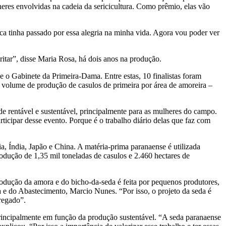
eres envolvidas na cadeia da sericicultura. Como prêmio, elas vão
nca tinha passado por essa alegria na minha vida. Agora vou poder ver
itar”, disse Maria Rosa, há dois anos na produção.
 o Gabinete da Primeira-Dama. Entre estas, 10 finalistas foram
 o volume de produção de casulos de primeira por área de amoreira –
e rentável e sustentável, principalmente para as mulheres do campo.
rticipar desse evento. Porque é o trabalho diário delas que faz com
a, Índia, Japão e China. A matéria-prima paranaense é utilizada
dução de 1,35 mil toneladas de casulos e 2.460 hectares de
produção da amora e do bicho-da-seda é feita por pequenos produtores,
a e do Abastecimento, Marcio Nunes. “Por isso, o projeto da seda é
regado”.
principalmente em função da produção sustentável. “A seda paranaense