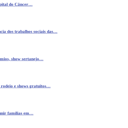
pital do Câncer…
cia dos trabalhos sociais das…
êmios, show sertanejo…
 rodeio e shows gratuitos…
eunir famílias em…