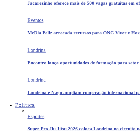
Jacarezinho oferece mais de 500 vagas gratuitas em ofi
Eventos
McDia Feliz arrecada recursos para ONG Viver e Hos
Londrina
Encontro lança oportunidades de formação para setor 
Londrina
Londrina e Nago ampliam cooperação internacional p
Política
Esportes
Super Pro Jiu Jitsu 2026 coloca Londrina no circuito 