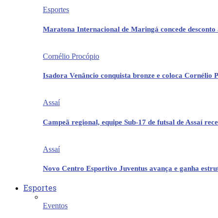
Esportes
Maratona Internacional de Maringá concede desconto 
Cornélio Procópio
Isadora Venâncio conquista bronze e coloca Cornélio 
Assaí
Campeã regional, equipe Sub-17 de futsal de Assaí re
Assaí
Novo Centro Esportivo Juventus avança e ganha estrut
Esportes
Eventos