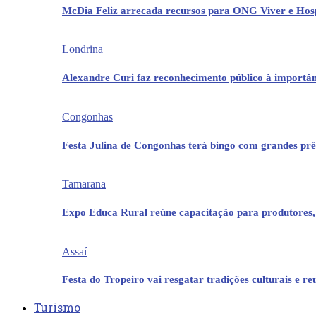
McDia Feliz arrecada recursos para ONG Viver e Hos
Londrina
Alexandre Curi faz reconhecimento público à importân
Congonhas
Festa Julina de Congonhas terá bingo com grandes pr
Tamarana
Expo Educa Rural reúne capacitação para produtores,
Assaí
Festa do Tropeiro vai resgatar tradições culturais e r
Turismo