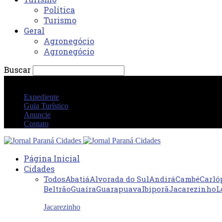
Política
Turismo
Geral
Agronegócio
Agronegócio
Buscar
sexta-feira 7 agosto 2026 04:31:11 PM
Expediente
Guia Turístico
Anuncie
Contato
Página Inicial
Cidades
Todos
Abatiá
Alvorada do Sul
Andirá
Cambé
Carló
Beltrão
Guaíra
Guarapuava
Ibiporã
Jacarezinho
L
Jacarezinho