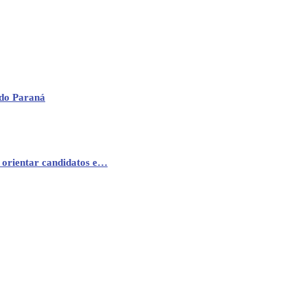
 do Paraná
 orientar candidatos e…