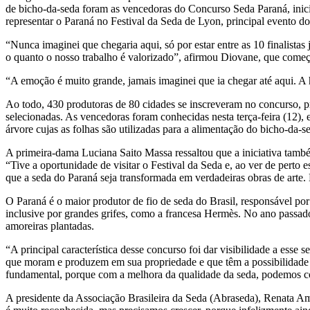
de bicho-da-seda foram as vencedoras do Concurso Seda Paraná, inici
representar o Paraná no Festival da Seda de Lyon, principal evento d
“Nunca imaginei que chegaria aqui, só por estar entre as 10 finalista
o quanto o nosso trabalho é valorizado”, afirmou Diovane, que começ
“A emoção é muito grande, jamais imaginei que ia chegar até aqui. A 
Ao todo, 430 produtoras de 80 cidades se inscreveram no concurso, pr
selecionadas. As vencedoras foram conhecidas nesta terça-feira (12), 
árvore cujas as folhas são utilizadas para a alimentação do bicho-da-s
A primeira-dama Luciana Saito Massa ressaltou que a iniciativa també
“Tive a oportunidade de visitar o Festival da Seda e, ao ver de perto
que a seda do Paraná seja transformada em verdadeiras obras de arte. 
O Paraná é o maior produtor de fio de seda do Brasil, responsável por
inclusive por grandes grifes, como a francesa Hermès. No ano passad
amoreiras plantadas.
“A principal característica desse concurso foi dar visibilidade a ess
que moram e produzem em sua propriedade e que têm a possibilidade de
fundamental, porque com a melhora da qualidade da seda, podemos c
A presidente da Associação Brasileira da Seda (Abraseda), Renata Am