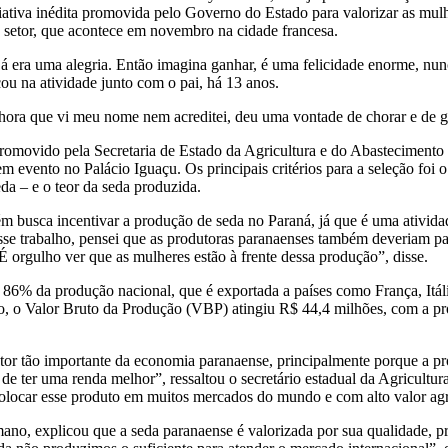
ativa inédita promovida pelo Governo do Estado para valorizar as mulh
o setor, que acontece em novembro na cidade francesa.
s já era uma alegria. Então imagina ganhar, é uma felicidade enorme, nu
ou na atividade junto com o pai, há 13 anos.
hora que vi meu nome nem acreditei, deu uma vontade de chorar e de gr
omovido pela Secretaria de Estado da Agricultura e do Abastecimento e
em evento no Palácio Iguaçu. Os principais critérios para a seleção foi
eda – e o teor da seda produzida.
m busca incentivar a produção de seda no Paraná, já que é uma atividad
 esse trabalho, pensei que as produtoras paranaenses também deveriam pa
É orgulho ver que as mulheres estão à frente dessa produção”, disse.
 86% da produção nacional, que é exportada a países como França, Itáli
o, o Valor Bruto da Produção (VBP) atingiu R$ 44,4 milhões, com a pro
e setor tão importante da economia paranaense, principalmente porque a 
 ter uma renda melhor”, ressaltou o secretário estadual da Agricultur
olocar esse produto em muitos mercados do mundo e com alto valor ag
ano, explicou que a seda paranaense é valorizada por sua qualidade, 