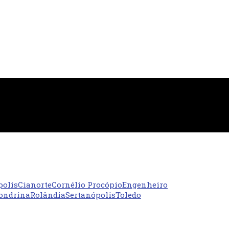
polis
Cianorte
Cornélio Procópio
Engenheiro
ondrina
Rolândia
Sertanópolis
Toledo