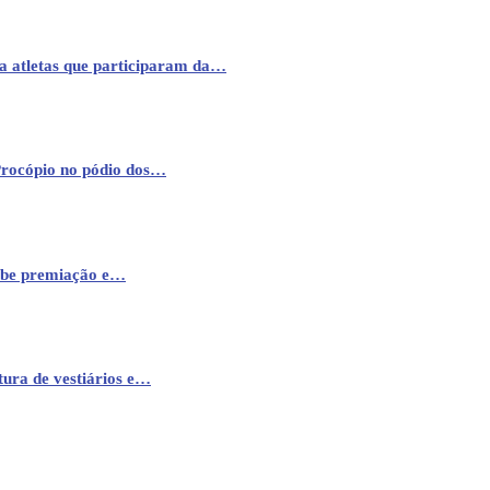
a atletas que participaram da…
Procópio no pódio dos…
cebe premiação e…
ura de vestiários e…