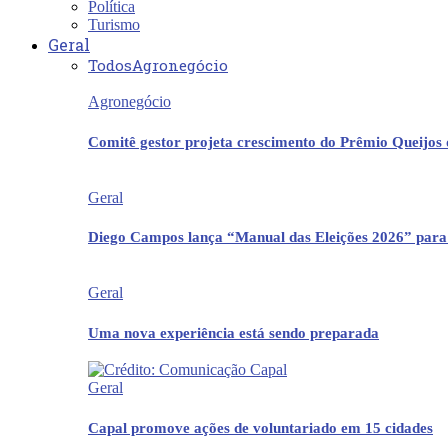
Política
Turismo
Geral
Todos
Agronegócio
Agronegócio
Comitê gestor projeta crescimento do Prêmio Queijos
Geral
Diego Campos lança “Manual das Eleições 2026” para
Geral
Uma nova experiência está sendo preparada
Geral
Capal promove ações de voluntariado em 15 cidades