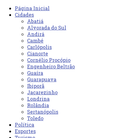
Página Inicial
Cidades
Abatiá
Alvorada do Sul
Andirá
Cambé
Carlópolis
Cianorte
Cornélio Procópio
Engenheiro Beltrão
Guaíra
Guarapuava
Ibiporã
Jacarezinho
Londrina
Rolândia
Sertanópolis
Toledo
Política
Esportes
Turismo