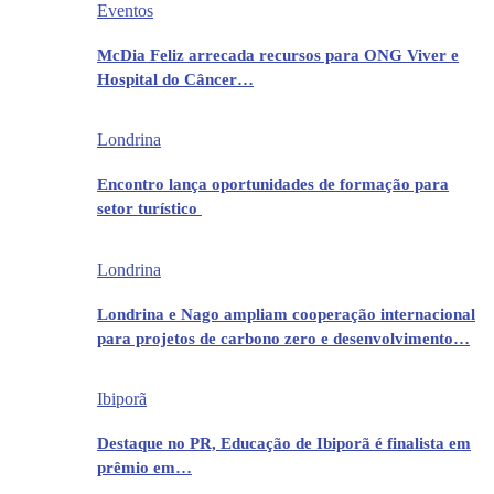
Eventos
McDia Feliz arrecada recursos para ONG Viver e
Hospital do Câncer…
Londrina
Encontro lança oportunidades de formação para
setor turístico
Londrina
Londrina e Nago ampliam cooperação internacional
para projetos de carbono zero e desenvolvimento…
Ibiporã
Destaque no PR, Educação de Ibiporã é finalista em
prêmio em…