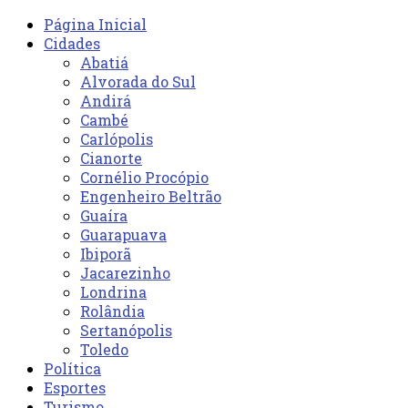
Página Inicial
Cidades
Abatiá
Alvorada do Sul
Andirá
Cambé
Carlópolis
Cianorte
Cornélio Procópio
Engenheiro Beltrão
Guaíra
Guarapuava
Ibiporã
Jacarezinho
Londrina
Rolândia
Sertanópolis
Toledo
Política
Esportes
Turismo