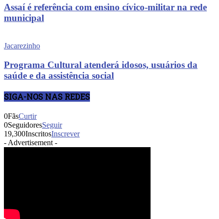
Assaí é referência com ensino cívico-militar na rede
municipal
Jacarezinho
Programa Cultural atenderá idosos, usuários da
saúde e da assistência social
SIGA-NOS NAS REDES
0
Fãs
Curtir
0
Seguidores
Seguir
19,300
Inscritos
Inscrever
- Advertisement -