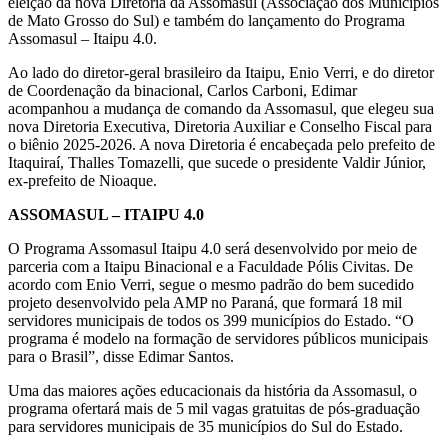
eleição da nova Diretoria da Assomasul (Associação dos Municípios
de Mato Grosso do Sul) e também do lançamento do Programa
Assomasul – Itaipu 4.0.
Ao lado do diretor-geral brasileiro da Itaipu, Enio Verri, e do diretor
de Coordenação da binacional, Carlos Carboni, Edimar
acompanhou a mudança de comando da Assomasul, que elegeu sua
nova Diretoria Executiva, Diretoria Auxiliar e Conselho Fiscal para
o biênio 2025-2026. A nova Diretoria é encabeçada pelo prefeito de
Itaquiraí, Thalles Tomazelli, que sucede o presidente Valdir Júnior,
ex-prefeito de Nioaque.
ASSOMASUL – ITAIPU 4.0
O Programa Assomasul Itaipu 4.0 será desenvolvido por meio de
parceria com a Itaipu Binacional e a Faculdade Pólis Civitas. De
acordo com Enio Verri, segue o mesmo padrão do bem sucedido
projeto desenvolvido pela AMP no Paraná, que formará 18 mil
servidores municipais de todos os 399 municípios do Estado. “O
programa é modelo na formação de servidores públicos municipais
para o Brasil”, disse Edimar Santos.
Uma das maiores ações educacionais da história da Assomasul, o
programa ofertará mais de 5 mil vagas gratuitas de pós-graduação
para servidores municipais de 35 municípios do Sul do Estado.