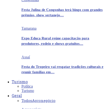
Festa Julina de Congonhas terá bingo com grandes
prêmios, show sertanejo…
Tamarana
Expo Educa Rural reúne capacitação para
produtores, rodeio e shows gratuitos…
Assaí
Festa do Tropeiro vai resgatar tradições culturais e
reunir famílias em…
Turismo
Política
Turismo
Geral
Todos
Agronegócio