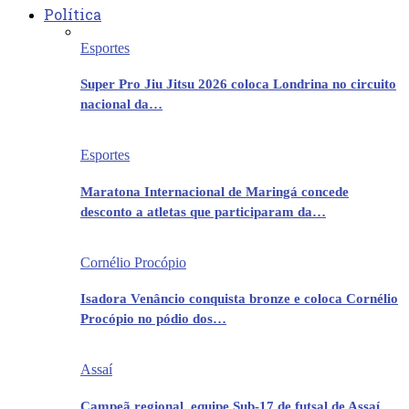
Política
Esportes
Super Pro Jiu Jitsu 2026 coloca Londrina no circuito
nacional da…
Esportes
Maratona Internacional de Maringá concede
desconto a atletas que participaram da…
Cornélio Procópio
Isadora Venâncio conquista bronze e coloca Cornélio
Procópio no pódio dos…
Assaí
Campeã regional, equipe Sub-17 de futsal de Assaí