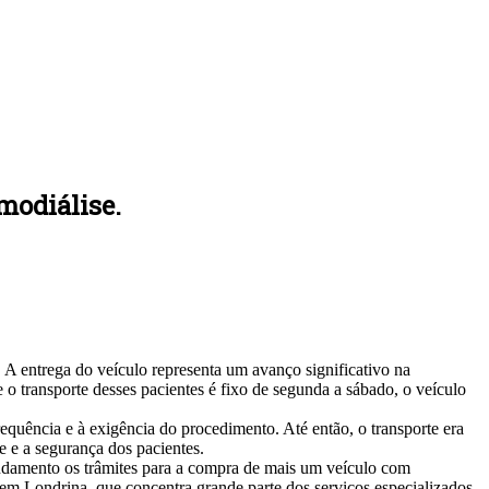
modiálise.
A entrega do veículo representa um avanço significativo na
e o transporte desses pacientes é fixo de segunda a sábado, o veículo
requência e à exigência do procedimento. Até então, o transporte era
 e a segurança dos pacientes.
 andamento os trâmites para a compra de mais um veículo com
e em Londrina, que concentra grande parte dos serviços especializados