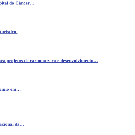
pital do Câncer…
turístico
ara projetos de carbono zero e desenvolvimento…
prêmio em…
nacional da…