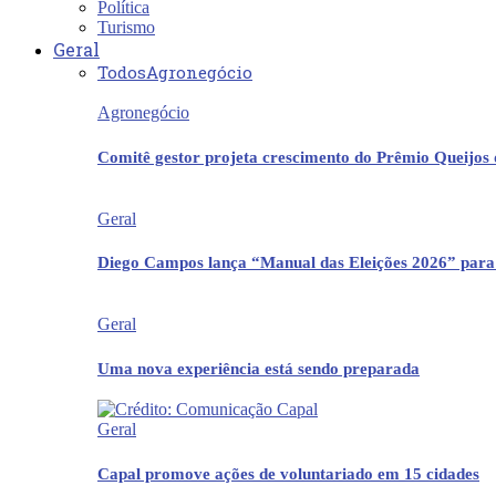
Política
Turismo
Geral
Todos
Agronegócio
Agronegócio
Comitê gestor projeta crescimento do Prêmio Queijos
Geral
Diego Campos lança “Manual das Eleições 2026” para
Geral
Uma nova experiência está sendo preparada
Geral
Capal promove ações de voluntariado em 15 cidades