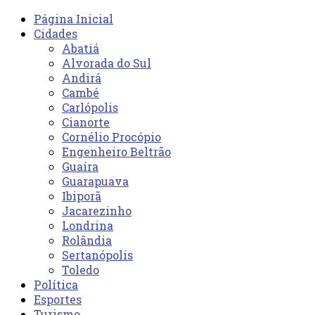
Página Inicial
Cidades
Abatiá
Alvorada do Sul
Andirá
Cambé
Carlópolis
Cianorte
Cornélio Procópio
Engenheiro Beltrão
Guaíra
Guarapuava
Ibiporã
Jacarezinho
Londrina
Rolândia
Sertanópolis
Toledo
Política
Esportes
Turismo