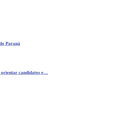
 do Paraná
 orientar candidatos e…