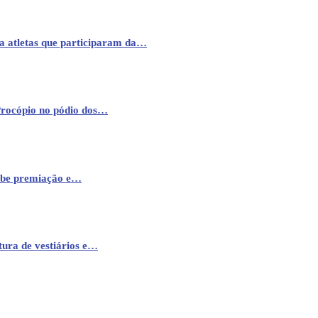
a atletas que participaram da…
Procópio no pódio dos…
cebe premiação e…
ura de vestiários e…