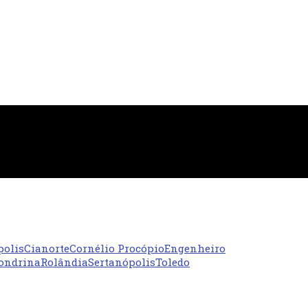
polis
Cianorte
Cornélio Procópio
Engenheiro
ondrina
Rolândia
Sertanópolis
Toledo