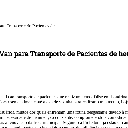
ra Transporte de Pacientes de...
 Van para Transporte de Pacientes de he
ada ao transporte de pacientes que realizam hemodiálise em Londrina. 
locar semanalmente até a cidade vizinha para realizar o tratamento, hoj
usuários, muitos dos quais enfrentam uma rotina desgastante devido à f
tavam necessidade de manutenção constante, comprometendo a comodidade
das à renovação da frota municipal. Segundo a Prefeitura, já estão em
s para atendimentos em hospitais e centros de referência, especialment