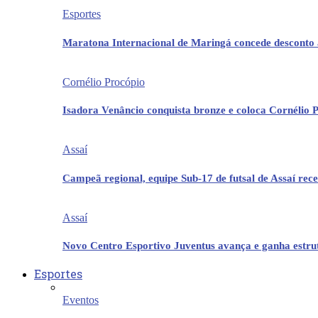
Esportes
Maratona Internacional de Maringá concede desconto 
Cornélio Procópio
Isadora Venâncio conquista bronze e coloca Cornélio 
Assaí
Campeã regional, equipe Sub-17 de futsal de Assaí re
Assaí
Novo Centro Esportivo Juventus avança e ganha estrut
Esportes
Eventos