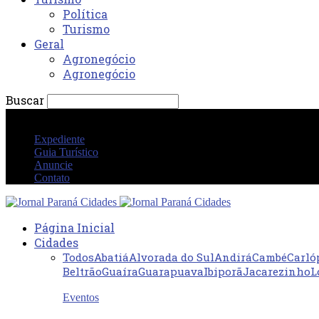
Política
Turismo
Geral
Agronegócio
Agronegócio
Buscar
quinta-feira 6 agosto 2026 05:52:31 AM
Expediente
Guia Turístico
Anuncie
Contato
Página Inicial
Cidades
Todos
Abatiá
Alvorada do Sul
Andirá
Cambé
Carló
Beltrão
Guaíra
Guarapuava
Ibiporã
Jacarezinho
L
Eventos