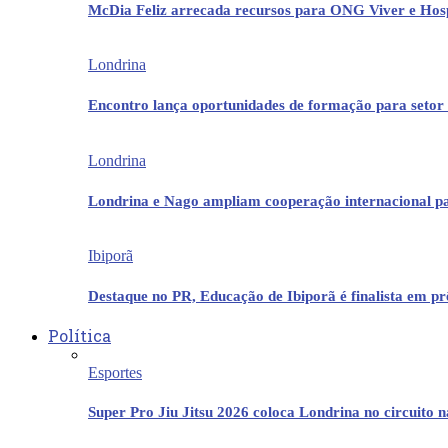
McDia Feliz arrecada recursos para ONG Viver e Hos
Londrina
Encontro lança oportunidades de formação para setor 
Londrina
Londrina e Nago ampliam cooperação internacional p
Ibiporã
Destaque no PR, Educação de Ibiporã é finalista em 
Política
Esportes
Super Pro Jiu Jitsu 2026 coloca Londrina no circuito 