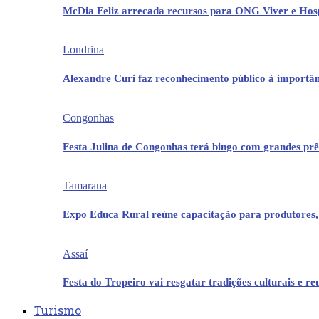
McDia Feliz arrecada recursos para ONG Viver e Hos
Londrina
Alexandre Curi faz reconhecimento público à importân
Congonhas
Festa Julina de Congonhas terá bingo com grandes pr
Tamarana
Expo Educa Rural reúne capacitação para produtores,
Assaí
Festa do Tropeiro vai resgatar tradições culturais e r
Turismo