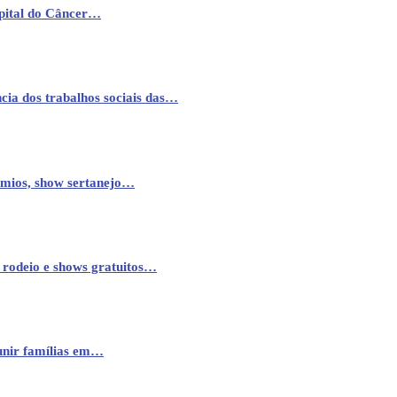
pital do Câncer…
cia dos trabalhos sociais das…
êmios, show sertanejo…
 rodeio e shows gratuitos…
eunir famílias em…