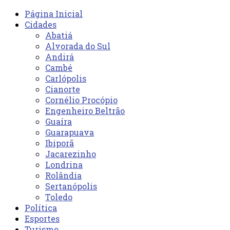
Página Inicial
Cidades
Abatiá
Alvorada do Sul
Andirá
Cambé
Carlópolis
Cianorte
Cornélio Procópio
Engenheiro Beltrão
Guaíra
Guarapuava
Ibiporã
Jacarezinho
Londrina
Rolândia
Sertanópolis
Toledo
Política
Esportes
Turismo