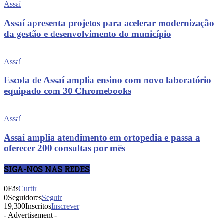
Assaí
Assaí apresenta projetos para acelerar modernização
da gestão e desenvolvimento do município
Assaí
Escola de Assaí amplia ensino com novo laboratório
equipado com 30 Chromebooks
Assaí
Assaí amplia atendimento em ortopedia e passa a
oferecer 200 consultas por mês
SIGA-NOS NAS REDES
0
Fãs
Curtir
0
Seguidores
Seguir
19,300
Inscritos
Inscrever
- Advertisement -