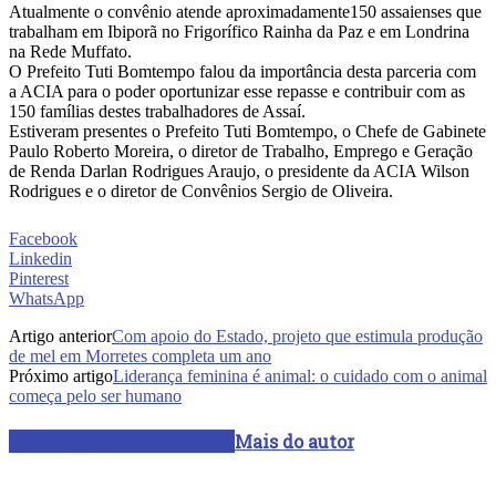
Atualmente o convênio atende aproximadamente150 assaienses que
trabalham em Ibiporã no Frigorífico Rainha da Paz e em Londrina
na Rede Muffato.
O Prefeito Tuti Bomtempo falou da importância desta parceria com
a ACIA para o poder oportunizar esse repasse e contribuir com as
150 famílias destes trabalhadores de Assaí.
Estiveram presentes o Prefeito Tuti Bomtempo, o Chefe de Gabinete
Paulo Roberto Moreira, o diretor de Trabalho, Emprego e Geração
de Renda Darlan Rodrigues Araujo, o presidente da ACIA Wilson
Rodrigues e o diretor de Convênios Sergio de Oliveira.
Facebook
Linkedin
Pinterest
WhatsApp
Artigo anterior
Com apoio do Estado, projeto que estimula produção
de mel em Morretes completa um ano
Próximo artigo
Liderança feminina é animal: o cuidado com o animal
começa pelo ser humano
ARTIGOS RELACIONADOS
Mais do autor