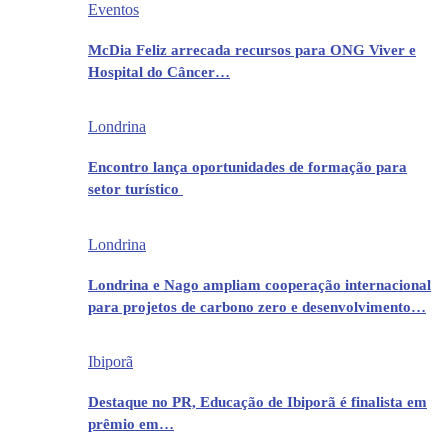
Eventos
McDia Feliz arrecada recursos para ONG Viver e
Hospital do Câncer…
Londrina
Encontro lança oportunidades de formação para
setor turístico
Londrina
Londrina e Nago ampliam cooperação internacional
para projetos de carbono zero e desenvolvimento…
Ibiporã
Destaque no PR, Educação de Ibiporã é finalista em
prêmio em…