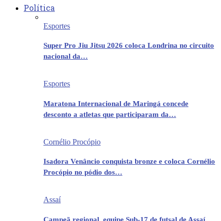
Política
Esportes
Super Pro Jiu Jitsu 2026 coloca Londrina no circuito
nacional da…
Esportes
Maratona Internacional de Maringá concede
desconto a atletas que participaram da…
Cornélio Procópio
Isadora Venâncio conquista bronze e coloca Cornélio
Procópio no pódio dos…
Assaí
Campeã regional, equipe Sub-17 de futsal de Assaí