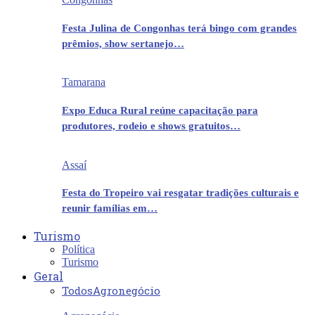
Festa Julina de Congonhas terá bingo com grandes
prêmios, show sertanejo…
Tamarana
Expo Educa Rural reúne capacitação para
produtores, rodeio e shows gratuitos…
Assaí
Festa do Tropeiro vai resgatar tradições culturais e
reunir famílias em…
Turismo
Política
Turismo
Geral
Todos
Agronegócio