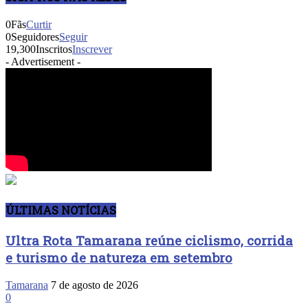
0
Fãs
Curtir
0
Seguidores
Seguir
19,300
Inscritos
Inscrever
- Advertisement -
ÚLTIMAS NOTÍCIAS
Ultra Rota Tamarana reúne ciclismo, corrida
e turismo de natureza em setembro
Tamarana
7 de agosto de 2026
0