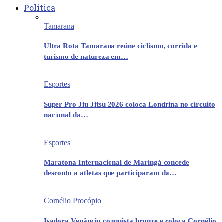
Política
Tamarana
Ultra Rota Tamarana reúne ciclismo, corrida e
turismo de natureza em…
Esportes
Super Pro Jiu Jitsu 2026 coloca Londrina no circuito
nacional da…
Esportes
Maratona Internacional de Maringá concede
desconto a atletas que participaram da…
Cornélio Procópio
Isadora Venâncio conquista bronze e coloca Cornélio