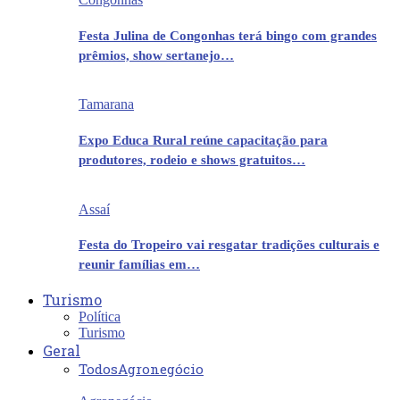
Festa Julina de Congonhas terá bingo com grandes
prêmios, show sertanejo…
Tamarana
Expo Educa Rural reúne capacitação para
produtores, rodeio e shows gratuitos…
Assaí
Festa do Tropeiro vai resgatar tradições culturais e
reunir famílias em…
Turismo
Política
Turismo
Geral
Todos
Agronegócio