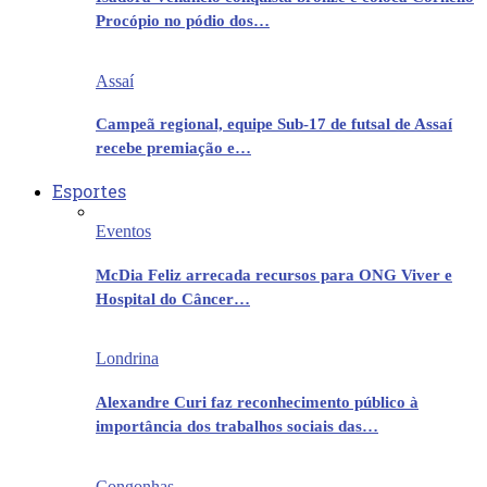
Procópio no pódio dos…
Assaí
Campeã regional, equipe Sub-17 de futsal de Assaí
recebe premiação e…
Esportes
Eventos
McDia Feliz arrecada recursos para ONG Viver e
Hospital do Câncer…
Londrina
Alexandre Curi faz reconhecimento público à
importância dos trabalhos sociais das…
Congonhas