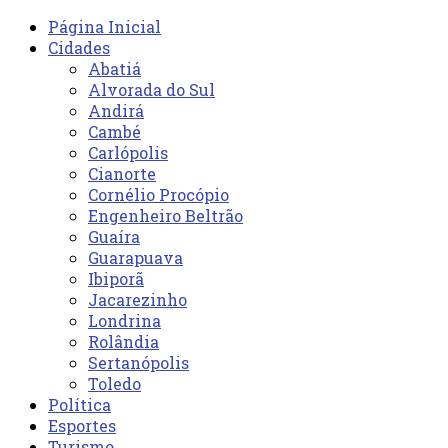
Página Inicial
Cidades
Abatiá
Alvorada do Sul
Andirá
Cambé
Carlópolis
Cianorte
Cornélio Procópio
Engenheiro Beltrão
Guaíra
Guarapuava
Ibiporã
Jacarezinho
Londrina
Rolândia
Sertanópolis
Toledo
Política
Esportes
Turismo