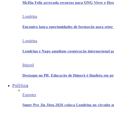
McDia Feliz arrecada recursos para ONG Viver e Hos
Londrina
Encontro lança oportunidades de formação para setor 
Londrina
Londrina e Nago ampliam cooperação internacional p
Ibiporã
Destaque no PR, Educação de Ibiporã é finalista em 
Política
Esportes
Super Pro Jiu Jitsu 2026 coloca Londrina no circuito 