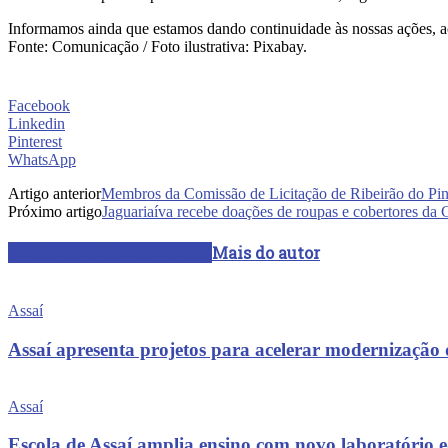
Informamos ainda que estamos dando continuidade às nossas ações, ac
Fonte: Comunicação / Foto ilustrativa: Pixabay.
Facebook
Linkedin
Pinterest
WhatsApp
Artigo anterior
Membros da Comissão de Licitação de Ribeirão do Pin
Próximo artigo
Jaguariaíva recebe doações de roupas e cobertores d
ARTIGOS RELACIONADOS
Mais do autor
Assaí
Assaí apresenta projetos para acelerar modernização
Assaí
Escola de Assaí amplia ensino com novo laboratóri