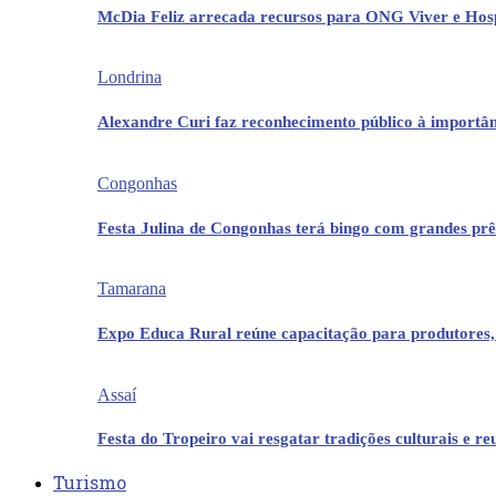
McDia Feliz arrecada recursos para ONG Viver e Hos
Londrina
Alexandre Curi faz reconhecimento público à importân
Congonhas
Festa Julina de Congonhas terá bingo com grandes pr
Tamarana
Expo Educa Rural reúne capacitação para produtores,
Assaí
Festa do Tropeiro vai resgatar tradições culturais e r
Turismo