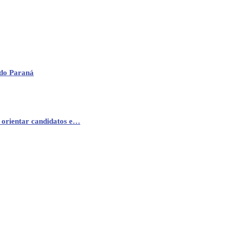
 do Paraná
 orientar candidatos e…