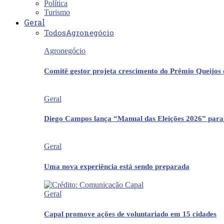
Política
Turismo
Geral
Todos
Agronegócio
Agronegócio
Comitê gestor projeta crescimento do Prêmio Queijos
Geral
Diego Campos lança “Manual das Eleições 2026” para
Geral
Uma nova experiência está sendo preparada
Geral
Capal promove ações de voluntariado em 15 cidades