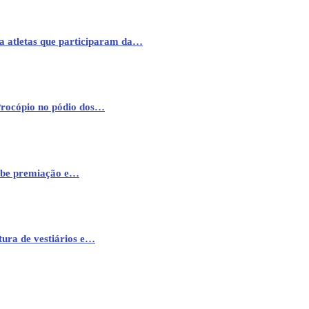
a atletas que participaram da…
Procópio no pódio dos…
cebe premiação e…
ura de vestiários e…