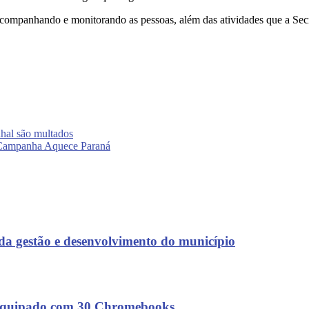
ompanhando e monitorando as pessoas, além das atividades que a Secre
hal são multados
a Campanha Aquece Paraná
 da gestão e desenvolvimento do município
o equipado com 30 Chromebooks