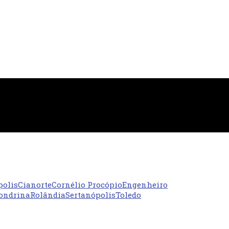
polis
Cianorte
Cornélio Procópio
Engenheiro
ondrina
Rolândia
Sertanópolis
Toledo