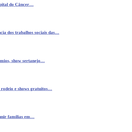
pital do Câncer…
cia dos trabalhos sociais das…
êmios, show sertanejo…
 rodeio e shows gratuitos…
eunir famílias em…