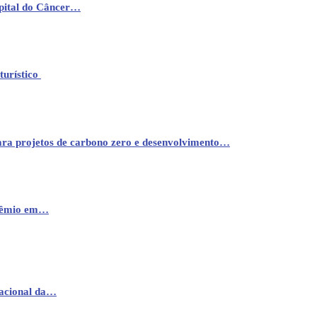
pital do Câncer…
turístico
ara projetos de carbono zero e desenvolvimento…
prêmio em…
nacional da…