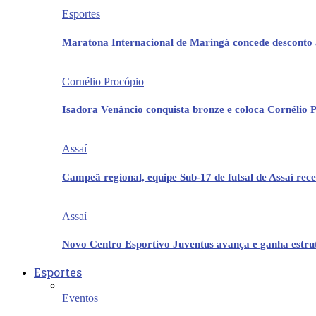
Esportes
Maratona Internacional de Maringá concede desconto 
Cornélio Procópio
Isadora Venâncio conquista bronze e coloca Cornélio 
Assaí
Campeã regional, equipe Sub-17 de futsal de Assaí re
Assaí
Novo Centro Esportivo Juventus avança e ganha estrut
Esportes
Eventos