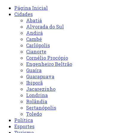
Página Inicial
Cidades
Abatiá
Alvorada do Sul
Andirá
Cambé
Carlópolis
Cianorte
Cornélio Procópio
Engenheiro Beltrão
Guaíra
Guarapuava
Ibiporã
Jacarezinho
Londrina
Rolândia
Sertanópolis
Toledo
Política
Esportes
Turismo