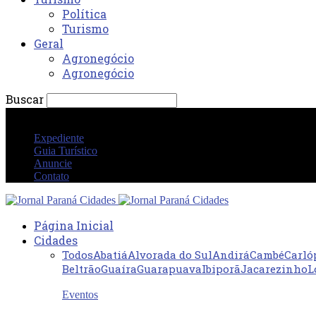
Política
Turismo
Geral
Agronegócio
Agronegócio
Buscar
quinta-feira 6 agosto 2026 07:40:55 PM
Expediente
Guia Turístico
Anuncie
Contato
Página Inicial
Cidades
Todos
Abatiá
Alvorada do Sul
Andirá
Cambé
Carló
Beltrão
Guaíra
Guarapuava
Ibiporã
Jacarezinho
L
Eventos