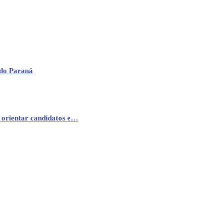
 do Paraná
 orientar candidatos e…