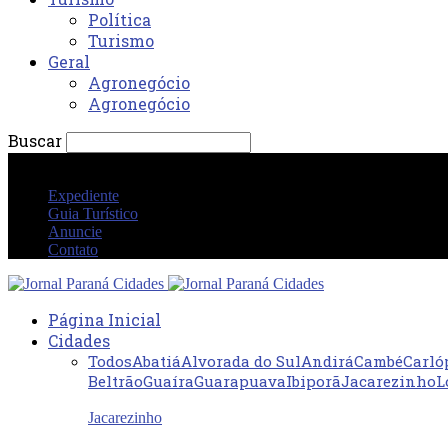
Política
Turismo
Geral
Agronegócio
Agronegócio
Buscar
sábado 8 agosto 2026 02:26:05 AM
Expediente
Guia Turístico
Anuncie
Contato
Página Inicial
Cidades
Todos
Abatiá
Alvorada do Sul
Andirá
Cambé
Carló
Beltrão
Guaíra
Guarapuava
Ibiporã
Jacarezinho
L
Jacarezinho