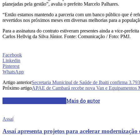
planejadas pela gestão”, avalia o prefeito Marcelo Palhares.
“Então estamos mantendo a parceria com um banco público que é refer
revertidos nos próximos meses em diversas melhorias para a população
Para a assinatura do contrato estiveram presentes ainda a vice-prefeit
Carlos Hellvig da Silva Júnior. Fonte: Comunicação / Foto: PMJ.
Facebook
Linkedin
Pinterest
WhatsApp
Artigo anterior
Secretaria Municipal de Saúde de Ibaiti confirma 3.79
Próximo artigo
APAE de Cambará recebe nova Van e Equipamentos M
ARTIGOS RELACIONADOS
Mais do autor
Assaí
Assaí apresenta projetos para acelerar modernização