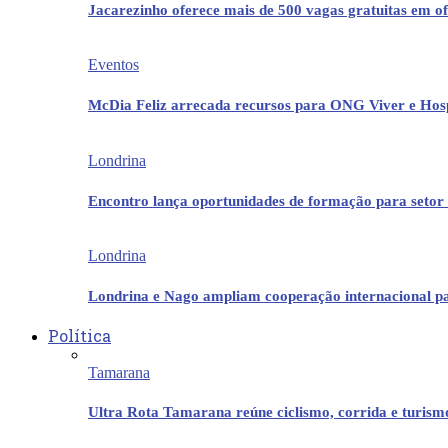
Jacarezinho oferece mais de 500 vagas gratuitas em ofi
Eventos
McDia Feliz arrecada recursos para ONG Viver e Hos
Londrina
Encontro lança oportunidades de formação para setor 
Londrina
Londrina e Nago ampliam cooperação internacional p
Política
Tamarana
Ultra Rota Tamarana reúne ciclismo, corrida e turis