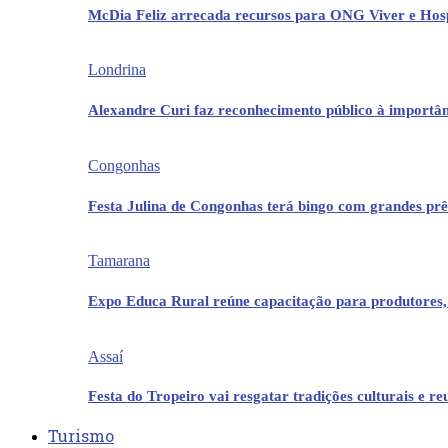
McDia Feliz arrecada recursos para ONG Viver e Hos
Londrina
Alexandre Curi faz reconhecimento público à importân
Congonhas
Festa Julina de Congonhas terá bingo com grandes pr
Tamarana
Expo Educa Rural reúne capacitação para produtores,
Assaí
Festa do Tropeiro vai resgatar tradições culturais e r
Turismo