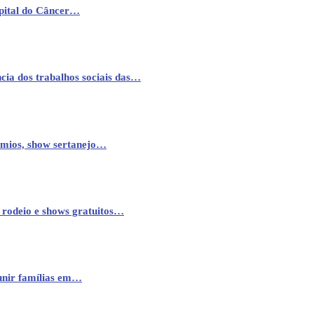
pital do Câncer…
cia dos trabalhos sociais das…
êmios, show sertanejo…
 rodeio e shows gratuitos…
eunir famílias em…