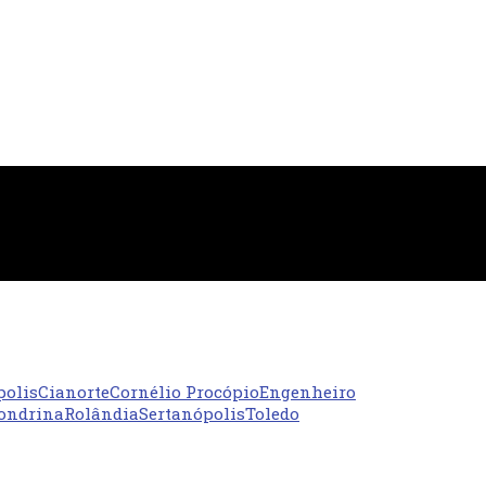
polis
Cianorte
Cornélio Procópio
Engenheiro
ondrina
Rolândia
Sertanópolis
Toledo