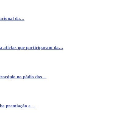
nacional da…
a atletas que participaram da…
Procópio no pódio dos…
cebe premiação e…