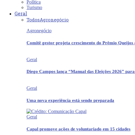
Política
Turismo
Geral
Todos
Agronegócio
Agronegócio
Comitê gestor projeta crescimento do Prêmio Queijos
Geral
Diego Campos lança “Manual das Eleições 2026” para
Geral
Uma nova experiência está sendo preparada
Geral
Capal promove ações de voluntariado em 15 cidades