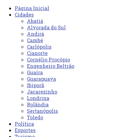
Página Inicial
Cidades
Abatiá
Alvorada do Sul
Andirá
Cambé
Carlópolis
Cianorte
Cornélio Procópio
Engenheiro Beltrão
Guaíra
Guarapuava
Ibiporã
Jacarezinho
Londrina
Rolândia
Sertanópolis
Toledo
Política
Esportes
Turismo