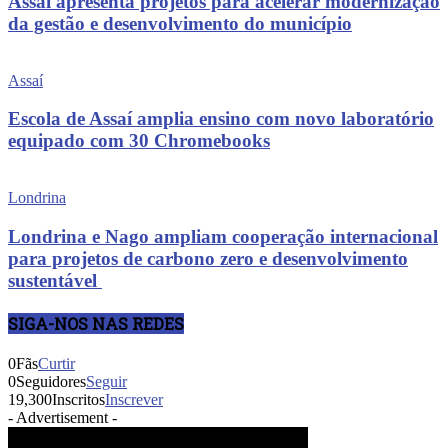
Assaí apresenta projetos para acelerar modernização
da gestão e desenvolvimento do município
Assaí
Escola de Assaí amplia ensino com novo laboratório
equipado com 30 Chromebooks
Londrina
Londrina e Nago ampliam cooperação internacional
para projetos de carbono zero e desenvolvimento
sustentável
SIGA-NOS NAS REDES
0
Fãs
Curtir
0
Seguidores
Seguir
19,300
Inscritos
Inscrever
- Advertisement -