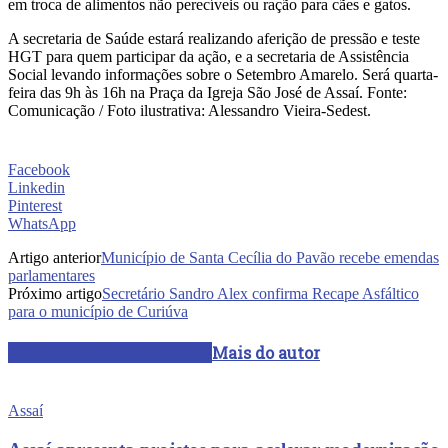
em troca de alimentos não perecíveis ou ração para cães e gatos.
A secretaria de Saúde estará realizando aferição de pressão e teste
HGT para quem participar da ação, e a secretaria de Assistência
Social levando informações sobre o Setembro Amarelo. Será quarta-
feira das 9h às 16h na Praça da Igreja São José de Assaí. Fonte:
Comunicação / Foto ilustrativa: Alessandro Vieira-Sedest.
Facebook
Linkedin
Pinterest
WhatsApp
Artigo anterior
Município de Santa Cecília do Pavão recebe emendas
parlamentares
Próximo artigo
Secretário Sandro Alex confirma Recape Asfáltico
para o município de Curiúva
ARTIGOS RELACIONADOS
Mais do autor
Assaí