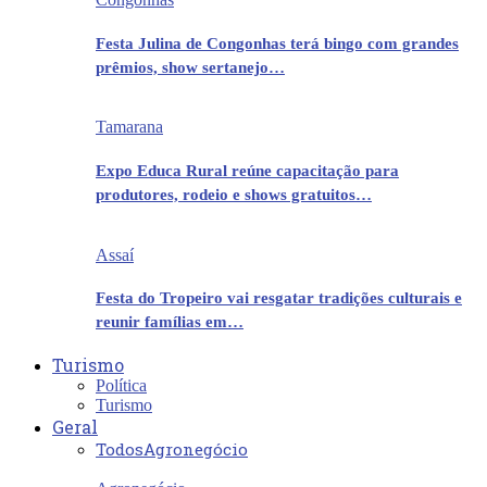
Festa Julina de Congonhas terá bingo com grandes
prêmios, show sertanejo…
Tamarana
Expo Educa Rural reúne capacitação para
produtores, rodeio e shows gratuitos…
Assaí
Festa do Tropeiro vai resgatar tradições culturais e
reunir famílias em…
Turismo
Política
Turismo
Geral
Todos
Agronegócio