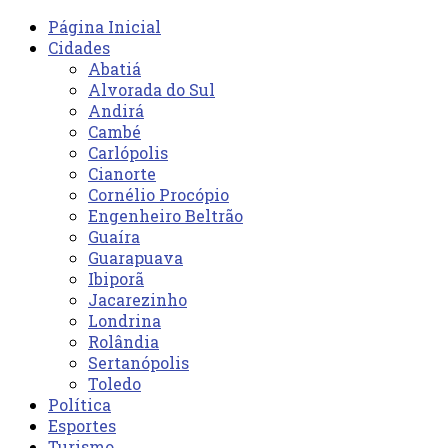
Página Inicial
Cidades
Abatiá
Alvorada do Sul
Andirá
Cambé
Carlópolis
Cianorte
Cornélio Procópio
Engenheiro Beltrão
Guaíra
Guarapuava
Ibiporã
Jacarezinho
Londrina
Rolândia
Sertanópolis
Toledo
Política
Esportes
Turismo