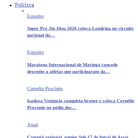
Política
Esportes
Super Pro Jiu Jitsu 2026 coloca Londrina no circuito
nacional da…
Esportes
Maratona Internacional de Maringá concede
desconto a atletas que participaram da…
Cornélio Procópio
Isadora Venâncio conquista bronze e coloca Cornélio
Procópio no pódio dos…
Assaí
Campeã regional, equipe Sub-17 de futsal de Assaí