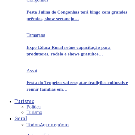
Festa Julina de Congonhas terá bingo com grandes
prêmios, show sertanejo…
Tamarana
Expo Educa Rural reúne capacitação para
produtores, rodeio e shows gratuitos…
Assaí
Festa do Tropeiro vai resgatar tradições culturais e
reunir famílias em…
Turismo
Política
Turismo
Geral
Todos
Agronegócio