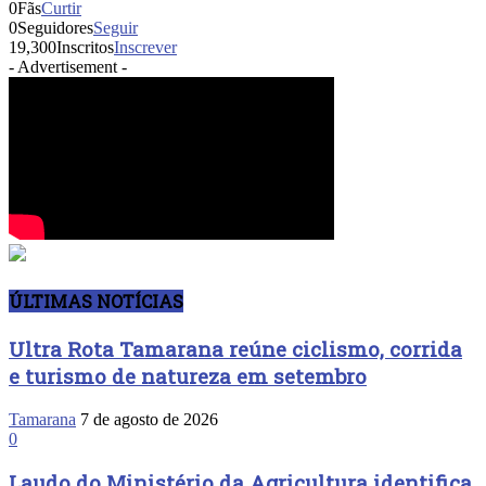
0
Fãs
Curtir
0
Seguidores
Seguir
19,300
Inscritos
Inscrever
- Advertisement -
ÚLTIMAS NOTÍCIAS
Ultra Rota Tamarana reúne ciclismo, corrida
e turismo de natureza em setembro
Tamarana
7 de agosto de 2026
0
Laudo do Ministério da Agricultura identifica