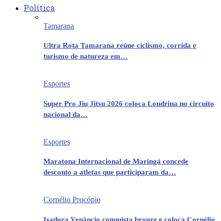
Política
Tamarana
Ultra Rota Tamarana reúne ciclismo, corrida e
turismo de natureza em…
Esportes
Super Pro Jiu Jitsu 2026 coloca Londrina no circuito
nacional da…
Esportes
Maratona Internacional de Maringá concede
desconto a atletas que participaram da…
Cornélio Procópio
Isadora Venâncio conquista bronze e coloca Cornélio