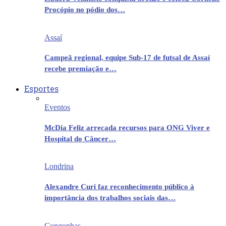
Procópio no pódio dos…
Assaí
Campeã regional, equipe Sub-17 de futsal de Assaí
recebe premiação e…
Esportes
Eventos
McDia Feliz arrecada recursos para ONG Viver e
Hospital do Câncer…
Londrina
Alexandre Curi faz reconhecimento público à
importância dos trabalhos sociais das…
Congonhas