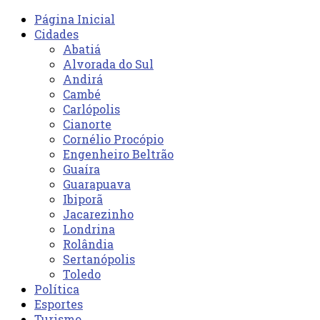
Página Inicial
Cidades
Abatiá
Alvorada do Sul
Andirá
Cambé
Carlópolis
Cianorte
Cornélio Procópio
Engenheiro Beltrão
Guaíra
Guarapuava
Ibiporã
Jacarezinho
Londrina
Rolândia
Sertanópolis
Toledo
Política
Esportes
Turismo