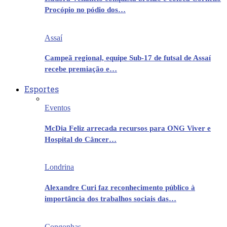
Procópio no pódio dos…
Assaí
Campeã regional, equipe Sub-17 de futsal de Assaí
recebe premiação e…
Esportes
Eventos
McDia Feliz arrecada recursos para ONG Viver e
Hospital do Câncer…
Londrina
Alexandre Curi faz reconhecimento público à
importância dos trabalhos sociais das…
Congonhas