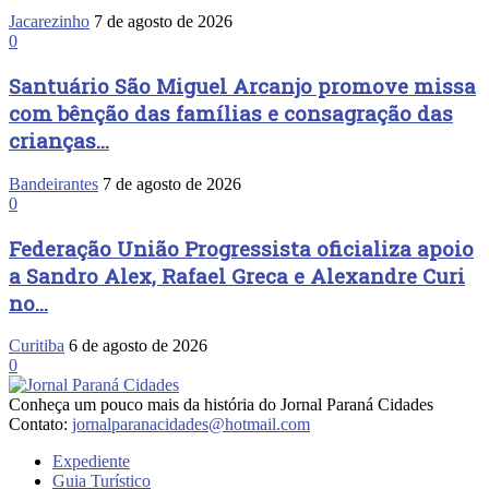
Jacarezinho
7 de agosto de 2026
0
Santuário São Miguel Arcanjo promove missa
com bênção das famílias e consagração das
crianças...
Bandeirantes
7 de agosto de 2026
0
Federação União Progressista oficializa apoio
a Sandro Alex, Rafael Greca e Alexandre Curi
no...
Curitiba
6 de agosto de 2026
0
Conheça um pouco mais da história do Jornal Paraná Cidades
Contato:
jornalparanacidades@hotmail.com
Expediente
Guia Turístico