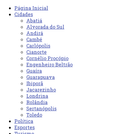
Página Inicial
Cidades
Abatiá
Alvorada do Sul
Andirá
Cambé
Carlópolis
Cianorte
Cornélio Procópio
Engenheiro Beltrão
Guaíra
Guarapuava
Ibiporã
Jacarezinho
Londrina
Rolândia
Sertanópolis
Toledo
Política
Esportes
Turismo