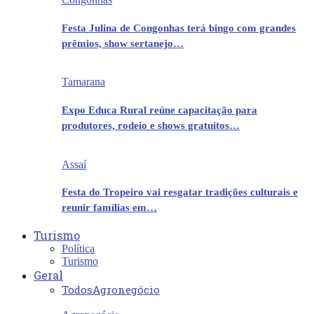
Festa Julina de Congonhas terá bingo com grandes
prêmios, show sertanejo…
Tamarana
Expo Educa Rural reúne capacitação para
produtores, rodeio e shows gratuitos…
Assaí
Festa do Tropeiro vai resgatar tradições culturais e
reunir famílias em…
Turismo
Política
Turismo
Geral
Todos
Agronegócio