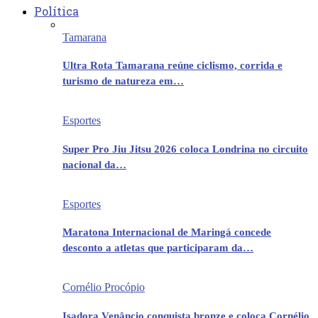
Política
Tamarana
Ultra Rota Tamarana reúne ciclismo, corrida e
turismo de natureza em…
Esportes
Super Pro Jiu Jitsu 2026 coloca Londrina no circuito
nacional da…
Esportes
Maratona Internacional de Maringá concede
desconto a atletas que participaram da…
Cornélio Procópio
Isadora Venâncio conquista bronze e coloca Cornélio