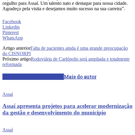
orgulho para Assaí. Um talento nato e destaque para nossa cidade.
Agradeço pela visita e desejamos muito sucesso na sua carreira”.
Facebook
Linkedin
Pinterest
WhatsApp
Artigo anterior
Falta de pacientes ainda é uma grande preocupação
do CISNORPI
Próximo artigo
Rodoviária de Carlópolis será ampliada e totalmente
reformada
ARTIGOS RELACIONADOS
Mais do autor
Assaí
Assaí apresenta projetos para acelerar modernização
da gestão e desenvolvimento do município
Assaí