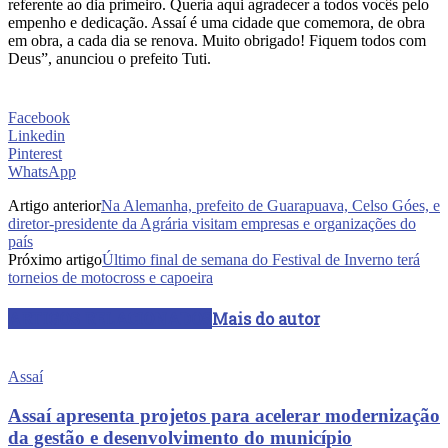
referente ao dia primeiro. Queria aqui agradecer a todos vocês pelo
empenho e dedicação. Assaí é uma cidade que comemora, de obra
em obra, a cada dia se renova. Muito obrigado! Fiquem todos com
Deus”, anunciou o prefeito Tuti.
Facebook
Linkedin
Pinterest
WhatsApp
Artigo anterior
Na Alemanha, prefeito de Guarapuava, Celso Góes, e
diretor-presidente da Agrária visitam empresas e organizações do
país
Próximo artigo
Último final de semana do Festival de Inverno terá
torneios de motocross e capoeira
ARTIGOS RELACIONADOS
Mais do autor
Assaí
Assaí apresenta projetos para acelerar modernização
da gestão e desenvolvimento do município