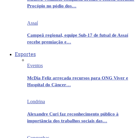
Procópio no pódio dos…
Assaí
Campeã regional, equipe Sub-17 de futsal de Assaí
recebe premiação e…
Esportes
Eventos
McDia Feliz arrecada recursos para ONG Viver e
Hospital do Câncer…
Londrina
Alexandre Curi faz reconhecimento público à
importância dos trabalhos sociais das…
Congonhas