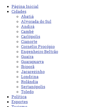
Página Inicial
Cidades
Abatiá
Alvorada do Sul
Andirá
Cambé
Carlópolis
Cianorte
Cornélio Procópio
Engenheiro Beltrão
Guaíra
Guarapuava
Ibiporã
Jacarezinho
Londrina
Rolândia
Sertanópolis
Toledo
Política
Esportes
Turismo