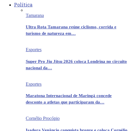
Política
Tamarana
Ultra Rota Tamarana reúne ciclismo, corrida e
turismo de natureza em…
Esportes
Super Pro Jiu Jitsu 2026 coloca Londrina no circuito
nacional da…
Esportes
Maratona Internacional de Maringá concede
desconto a atletas que participaram da…
Cornélio Procópio
Isadora Venâncio conquista bronze e coloca Cornélio