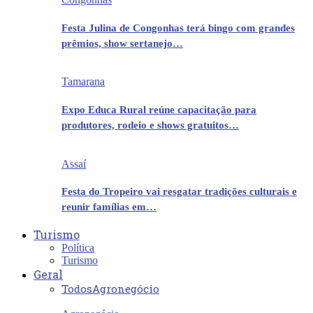
Festa Julina de Congonhas terá bingo com grandes
prêmios, show sertanejo…
Tamarana
Expo Educa Rural reúne capacitação para
produtores, rodeio e shows gratuitos…
Assaí
Festa do Tropeiro vai resgatar tradições culturais e
reunir famílias em…
Turismo
Política
Turismo
Geral
Todos
Agronegócio