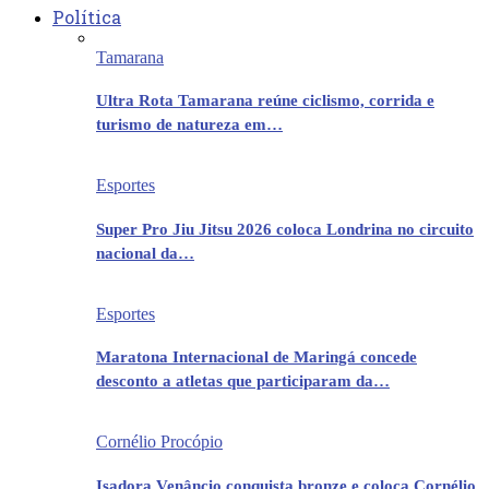
Política
Tamarana
Ultra Rota Tamarana reúne ciclismo, corrida e
turismo de natureza em…
Esportes
Super Pro Jiu Jitsu 2026 coloca Londrina no circuito
nacional da…
Esportes
Maratona Internacional de Maringá concede
desconto a atletas que participaram da…
Cornélio Procópio
Isadora Venâncio conquista bronze e coloca Cornélio