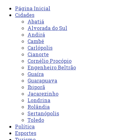
Página Inicial
Cidades
Abatiá
Alvorada do Sul
Andirá
Cambé
Carlópolis
Cianorte
Cornélio Procópio
Engenheiro Beltrão
Guaíra
Guarapuava
Ibiporã
Jacarezinho
Londrina
Rolândia
Sertanópolis
Toledo
Política
Esportes
Turismo