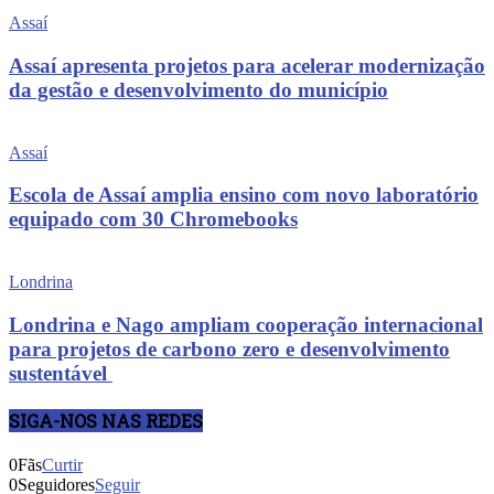
Assaí
Assaí apresenta projetos para acelerar modernização
da gestão e desenvolvimento do município
Assaí
Escola de Assaí amplia ensino com novo laboratório
equipado com 30 Chromebooks
Londrina
Londrina e Nago ampliam cooperação internacional
para projetos de carbono zero e desenvolvimento
sustentável
SIGA-NOS NAS REDES
0
Fãs
Curtir
0
Seguidores
Seguir