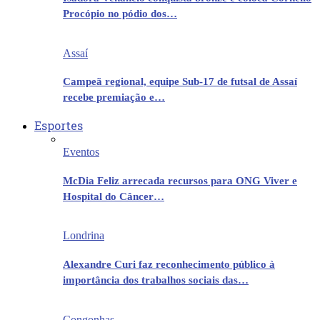
Procópio no pódio dos…
Assaí
Campeã regional, equipe Sub-17 de futsal de Assaí
recebe premiação e…
Esportes
Eventos
McDia Feliz arrecada recursos para ONG Viver e
Hospital do Câncer…
Londrina
Alexandre Curi faz reconhecimento público à
importância dos trabalhos sociais das…
Congonhas