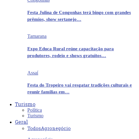
Festa Julina de Congonhas terá bingo com grandes
prêmios, show sertanejo…
Tamarana
Expo Educa Rural reúne capacitação para
produtores, rodeio e shows gratuitos…
Assaí
Festa do Tropeiro vai resgatar tradições culturais e
reunir famílias em…
Turismo
Política
Turismo
Geral
Todos
Agronegócio