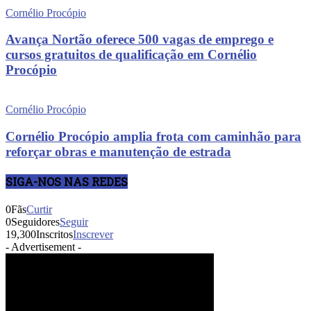
Cornélio Procópio
Avança Nortão oferece 500 vagas de emprego e
cursos gratuitos de qualificação em Cornélio
Procópio
Cornélio Procópio
Cornélio Procópio amplia frota com caminhão para
reforçar obras e manutenção de estrada
SIGA-NOS NAS REDES
0
Fãs
Curtir
0
Seguidores
Seguir
19,300
Inscritos
Inscrever
- Advertisement -