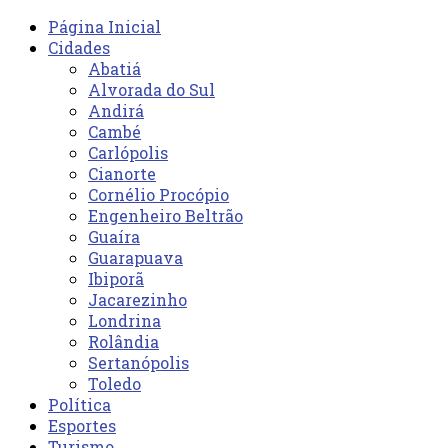
Página Inicial
Cidades
Abatiá
Alvorada do Sul
Andirá
Cambé
Carlópolis
Cianorte
Cornélio Procópio
Engenheiro Beltrão
Guaíra
Guarapuava
Ibiporã
Jacarezinho
Londrina
Rolândia
Sertanópolis
Toledo
Política
Esportes
Turismo