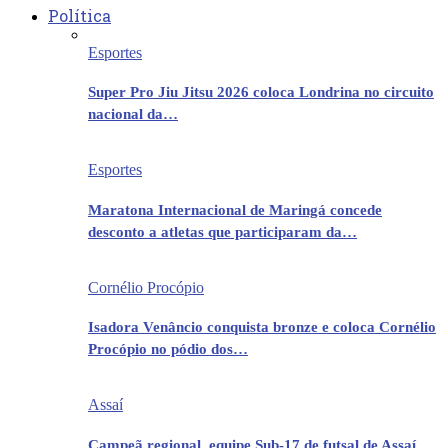
Política
Esportes
Super Pro Jiu Jitsu 2026 coloca Londrina no circuito
nacional da…
Esportes
Maratona Internacional de Maringá concede
desconto a atletas que participaram da…
Cornélio Procópio
Isadora Venâncio conquista bronze e coloca Cornélio
Procópio no pódio dos…
Assaí
Campeã regional, equipe Sub-17 de futsal de Assaí