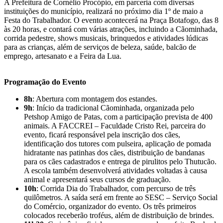
A Prefeitura de Cornélio Procópio, em parceria com diversas
instituições do município, realizará no próximo dia 1º de maio a
Festa do Trabalhador. O evento acontecerá na Praça Botafogo, das 8
às 20 horas, e contará com várias atrações, incluindo a Cãominhada,
corrida pedestre, shows musicais, brinquedos e atividades lúdicas
para as crianças, além de serviços de beleza, saúde, balcão de
emprego, artesanato e a Feira da Lua.
Programação do Evento
8h
: Abertura com montagem dos estandes.
9h
: Início da tradicional Cãominhada, organizada pelo
Petshop Amigo de Patas, com a participação prevista de 400
animais. A FACCREI – Faculdade Cristo Rei, parceira do
evento, ficará responsável pela inscrição dos cães,
identificação dos tutores com pulseira, aplicação de pomada
hidratante nas patinhas dos cães, distribuição de bandanas
para os cães cadastrados e entrega de pirulitos pelo Thutucão.
A escola também desenvolverá atividades voltadas à causa
animal e apresentará seus cursos de graduação.
10h
: Corrida Dia do Trabalhador, com percurso de três
quilômetros. A saída será em frente ao SESC – Serviço Social
do Comércio, organizador do evento. Os três primeiros
colocados receberão troféus, além de distribuição de brindes.