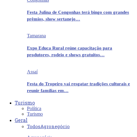
Festa Julina de Congonhas terá bingo com grandes
prêmios, show sertanejo…
Tamarana
Expo Educa Rural reúne capacitação para
produtores, rodeio e shows gratuitos…
Assaí
Festa do Tropeiro vai resgatar tradições culturais e
reunir famílias em…
Turismo
Política
Turismo
Geral
Todos
Agronegócio