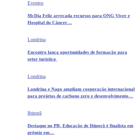
Eventos
McDia Feliz arrecada recursos para ONG Viver e
Hospital do Câncer…
Londrina
Encontro lança oportunidades de formação para
setor turístico
Londrina
Londrina e Nago ampliam cooperação internacional
para projetos de carbono zero e desenvolvimento…
Ibiporã
Destaque no PR, Educação de Ibiporã é finalista em
prêmio em…