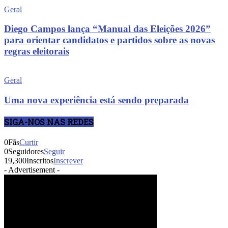
Geral
Diego Campos lança “Manual das Eleições 2026”
para orientar candidatos e partidos sobre as novas
regras eleitorais
Geral
Uma nova experiência está sendo preparada
SIGA-NOS NAS REDES
0
Fãs
Curtir
0
Seguidores
Seguir
19,300
Inscritos
Inscrever
- Advertisement -