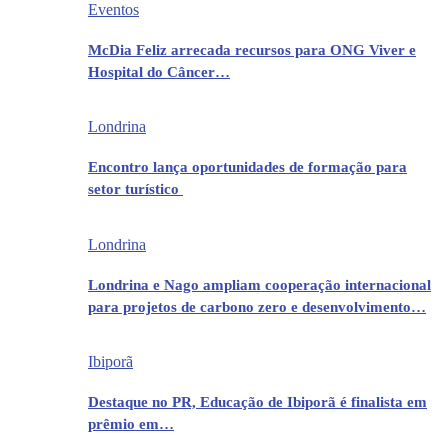
Eventos
McDia Feliz arrecada recursos para ONG Viver e
Hospital do Câncer…
Londrina
Encontro lança oportunidades de formação para
setor turístico
Londrina
Londrina e Nago ampliam cooperação internacional
para projetos de carbono zero e desenvolvimento…
Ibiporã
Destaque no PR, Educação de Ibiporã é finalista em
prêmio em…