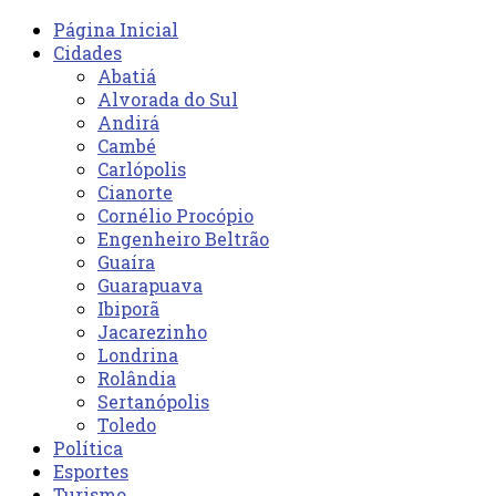
Página Inicial
Cidades
Abatiá
Alvorada do Sul
Andirá
Cambé
Carlópolis
Cianorte
Cornélio Procópio
Engenheiro Beltrão
Guaíra
Guarapuava
Ibiporã
Jacarezinho
Londrina
Rolândia
Sertanópolis
Toledo
Política
Esportes
Turismo