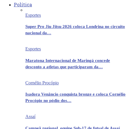
Política
Esportes
Super Pro Jiu Jitsu 2026 coloca Londrina no circuito
nacional da…
Esportes
Maratona Internacional de Maringá concede
desconto a atletas que participaram da…
Cornélio Procópio
Isadora Venâncio conquista bronze e coloca Cornélio
Procópio no pódio dos…
Assaí
Campeã regional, equipe Sub-17 de futsal de Assaí