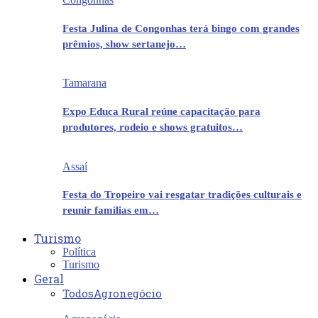
Festa Julina de Congonhas terá bingo com grandes
prêmios, show sertanejo…
Tamarana
Expo Educa Rural reúne capacitação para
produtores, rodeio e shows gratuitos…
Assaí
Festa do Tropeiro vai resgatar tradições culturais e
reunir famílias em…
Turismo
Política
Turismo
Geral
Todos
Agronegócio