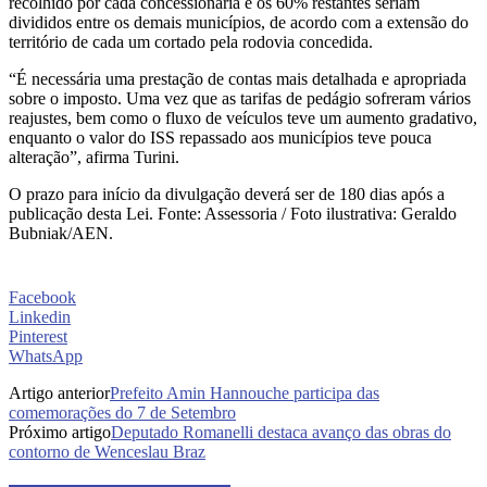
recolhido por cada concessionária e os 60% restantes seriam
divididos entre os demais municípios, de acordo com a extensão do
território de cada um cortado pela rodovia concedida.
“É necessária uma prestação de contas mais detalhada e apropriada
sobre o imposto. Uma vez que as tarifas de pedágio sofreram vários
reajustes, bem como o fluxo de veículos teve um aumento gradativo,
enquanto o valor do ISS repassado aos municípios teve pouca
alteração”, afirma Turini.
O prazo para início da divulgação deverá ser de 180 dias após a
publicação desta Lei. Fonte: Assessoria / Foto ilustrativa: Geraldo
Bubniak/AEN.
Facebook
Linkedin
Pinterest
WhatsApp
Artigo anterior
Prefeito Amin Hannouche participa das
comemorações do 7 de Setembro
Próximo artigo
Deputado Romanelli destaca avanço das obras do
contorno de Wenceslau Braz