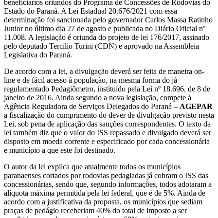
beneficiários oriundos do Programa de Concessões de Rodovias do
Estado do Paraná. A Lei Estadual 20.676/2021 com essa
determinação foi sancionada pelo governador Carlos Massa Ratinho
Junior no último dia 27 de agosto e publicada no Diário Oficial nº
11.008. A legislação é oriunda do projeto de lei 176/2017, assinado
pelo deputado Tercilio Turini (CDN) e aprovado na Assembleia
Legislativa do Paraná.
De acordo com a lei, a divulgação deverá ser feita de maneira on-
line e de fácil acesso à população, na mesma forma do já
regulamentado Pedagiômetro, instituído pela Lei nº 18.696, de 8 de
janeiro de 2016. Ainda segundo a nova legislação, compete à
Agência Reguladora de Serviços Delegados do Paraná –
AGEPAR
a fiscalização do cumprimento do dever de divulgação previsto nesta
Lei, sob pena de aplicação das sanções correspondentes. O texto da
lei também diz que o valor do ISS repassado e divulgado deverá ser
disposto em moeda corrente e especificado por cada concessionária
e município a que este foi destinado.
O autor da lei explica que atualmente todos os municípios
paranaenses cortados por rodovias pedagiadas já cobram o ISS das
concessionárias, sendo que, segundo informações, todos adotaram a
alíquota máxima permitida pela lei federal, que é de 5%. Ainda de
acordo com a justificativa da proposta, os municípios que sediam
praças de pedágio receberiam 40% do total de imposto a ser