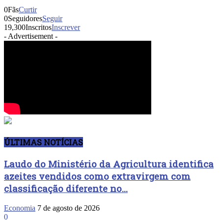
0
Fãs
Curtir
0
Seguidores
Seguir
19,300
Inscritos
Inscrever
- Advertisement -
ÚLTIMAS NOTÍCIAS
Laudo do Ministério da Agricultura identifica
azeites vendidos como extravirgem com
classificação diferente no...
Economia
7 de agosto de 2026
0