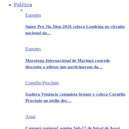
Política
Esportes
Super Pro Jiu Jitsu 2026 coloca Londrina no circuito
nacional da…
Esportes
Maratona Internacional de Maringá concede
desconto a atletas que participaram da…
Cornélio Procópio
Isadora Venâncio conquista bronze e coloca Cornélio
Procópio no pódio dos…
Assaí
Campeã regional, equipe Sub-17 de futsal de Assaí