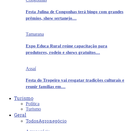
Festa Julina de Congonhas terá bingo com grandes
prêmios, show sertanejo…
Tamarana
Expo Educa Rural reúne capacitação para
produtores, rodeio e shows gratuitos…
Assaí
Festa do Tropeiro vai resgatar tradições culturais e
reunir famílias em…
Turismo
Política
Turismo
Geral
Todos
Agronegócio