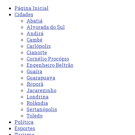
Página Inicial
Cidades
Abatiá
Alvorada do Sul
Andirá
Cambé
Carlópolis
Cianorte
Cornélio Procópio
Engenheiro Beltrão
Guaíra
Guarapuava
Ibiporã
Jacarezinho
Londrina
Rolândia
Sertanópolis
Toledo
Política
Esportes
Turismo