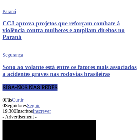
Paraná
CCJ aprova projetos que reforçam combate à
violência contra mulheres e ampliam direitos no
Paraná
Segurança
Sono ao volante está entre os fatores mais associados
a acidentes graves nas rodovias brasileiras
SIGA-NOS NAS REDES
0
Fãs
Curtir
0
Seguidores
Seguir
19,300
Inscritos
Inscrever
- Advertisement -