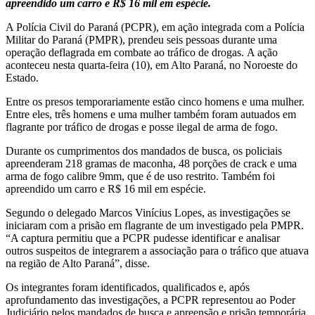
apreendido um carro e R$ 16 mil em espécie.
A Polícia Civil do Paraná (PCPR), em ação integrada com a Polícia
Militar do Paraná (PMPR), prendeu seis pessoas durante uma
operação deflagrada em combate ao tráfico de drogas. A ação
aconteceu nesta quarta-feira (10), em Alto Paraná, no Noroeste do
Estado.
Entre os presos temporariamente estão cinco homens e uma mulher.
Entre eles, três homens e uma mulher também foram autuados em
flagrante por tráfico de drogas e posse ilegal de arma de fogo.
Durante os cumprimentos dos mandados de busca, os policiais
apreenderam 218 gramas de maconha, 48 porções de crack e uma
arma de fogo calibre 9mm, que é de uso restrito. Também foi
apreendido um carro e R$ 16 mil em espécie.
Segundo o delegado Marcos Vinícius Lopes, as investigações se
iniciaram com a prisão em flagrante de um investigado pela PMPR.
“A captura permitiu que a PCPR pudesse identificar e analisar
outros suspeitos de integrarem a associação para o tráfico que atuava
na região de Alto Paraná”, disse.
Os integrantes foram identificados, qualificados e, após
aprofundamento das investigações, a PCPR representou ao Poder
Judiciário pelos mandados de busca e apreensão e prisão temporária,