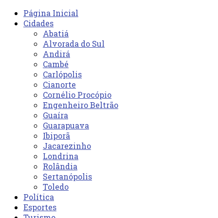
Página Inicial
Cidades
Abatiá
Alvorada do Sul
Andirá
Cambé
Carlópolis
Cianorte
Cornélio Procópio
Engenheiro Beltrão
Guaíra
Guarapuava
Ibiporã
Jacarezinho
Londrina
Rolândia
Sertanópolis
Toledo
Política
Esportes
Turismo