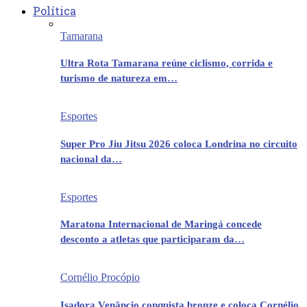
Política
Tamarana
Ultra Rota Tamarana reúne ciclismo, corrida e
turismo de natureza em…
Esportes
Super Pro Jiu Jitsu 2026 coloca Londrina no circuito
nacional da…
Esportes
Maratona Internacional de Maringá concede
desconto a atletas que participaram da…
Cornélio Procópio
Isadora Venâncio conquista bronze e coloca Cornélio