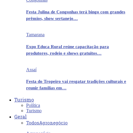
Festa Julina de Congonhas terá bingo com grandes
prêmios, show sertanejo…
Tamarana
Expo Educa Rural reúne capacitação para
produtores, rodeio e shows gratuitos…
Assaí
Festa do Tropeiro vai resgatar tradições culturais e
reunir famílias em…
Turismo
Política
Turismo
Geral
Todos
Agronegócio