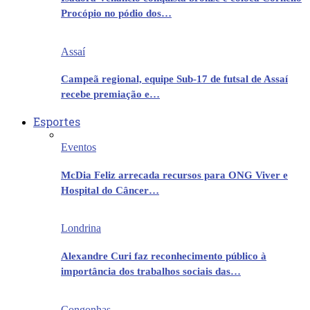
Procópio no pódio dos…
Assaí
Campeã regional, equipe Sub-17 de futsal de Assaí
recebe premiação e…
Esportes
Eventos
McDia Feliz arrecada recursos para ONG Viver e
Hospital do Câncer…
Londrina
Alexandre Curi faz reconhecimento público à
importância dos trabalhos sociais das…
Congonhas