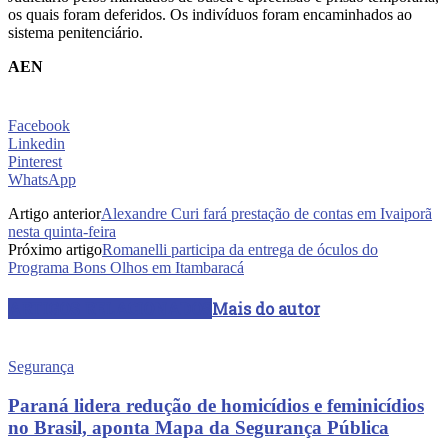
os quais foram deferidos. Os indivíduos foram encaminhados ao
sistema penitenciário.
AEN
Facebook
Linkedin
Pinterest
WhatsApp
Artigo anterior
Alexandre Curi fará prestação de contas em Ivaiporã
nesta quinta-feira
Próximo artigo
Romanelli participa da entrega de óculos do
Programa Bons Olhos em Itambaracá
ARTIGOS RELACIONADOS
Mais do autor
Segurança
Paraná lidera redução de homicídios e feminicídios
no Brasil, aponta Mapa da Segurança Pública