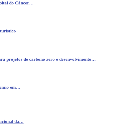
pital do Câncer…
turístico
ara projetos de carbono zero e desenvolvimento…
prêmio em…
nacional da…