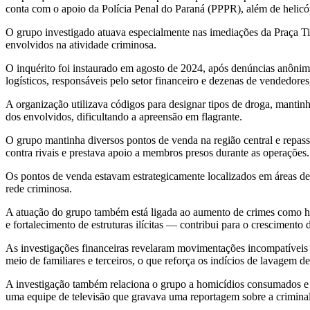
conta com o apoio da Polícia Penal do Paraná (PPPR), além de helicóp
O grupo investigado atuava especialmente nas imediações da Praça Ti
envolvidos na atividade criminosa.
O inquérito foi instaurado em agosto de 2024, após denúncias anônima
logísticos, responsáveis pelo setor financeiro e dezenas de vendedore
A organização utilizava códigos para designar tipos de droga, mantinh
dos envolvidos, dificultando a apreensão em flagrante.
O grupo mantinha diversos pontos de venda na região central e repassa
contra rivais e prestava apoio a membros presos durante as operações.
Os pontos de venda estavam estrategicamente localizados em áreas de g
rede criminosa.
A atuação do grupo também está ligada ao aumento de crimes como homi
e fortalecimento de estruturas ilícitas — contribui para o crescimento 
As investigações financeiras revelaram movimentações incompatíveis c
meio de familiares e terceiros, o que reforça os indícios de lavagem de
A investigação também relaciona o grupo a homicídios consumados e 
uma equipe de televisão que gravava uma reportagem sobre a criminali