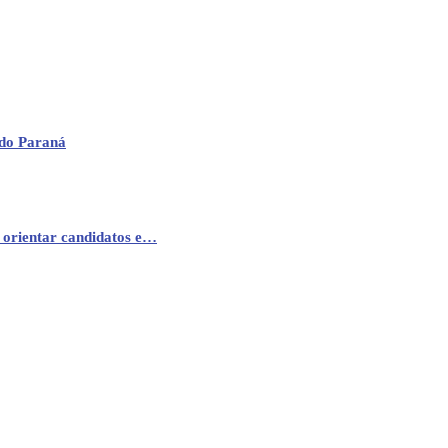
 do Paraná
 orientar candidatos e…