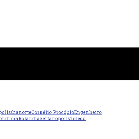
polis
Cianorte
Cornélio Procópio
Engenheiro
ondrina
Rolândia
Sertanópolis
Toledo