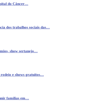
pital do Câncer…
cia dos trabalhos sociais das…
êmios, show sertanejo…
 rodeio e shows gratuitos…
eunir famílias em…