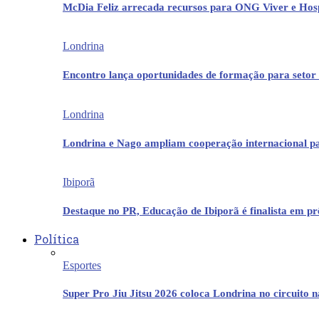
McDia Feliz arrecada recursos para ONG Viver e Hos
Londrina
Encontro lança oportunidades de formação para setor 
Londrina
Londrina e Nago ampliam cooperação internacional p
Ibiporã
Destaque no PR, Educação de Ibiporã é finalista em 
Política
Esportes
Super Pro Jiu Jitsu 2026 coloca Londrina no circuito 