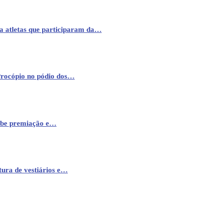
a atletas que participaram da…
Procópio no pódio dos…
cebe premiação e…
ura de vestiários e…