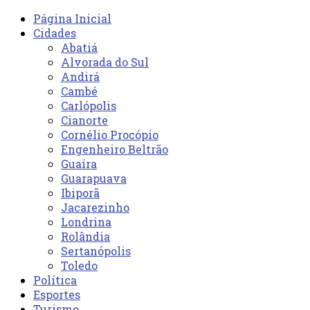
Página Inicial
Cidades
Abatiá
Alvorada do Sul
Andirá
Cambé
Carlópolis
Cianorte
Cornélio Procópio
Engenheiro Beltrão
Guaíra
Guarapuava
Ibiporã
Jacarezinho
Londrina
Rolândia
Sertanópolis
Toledo
Política
Esportes
Turismo