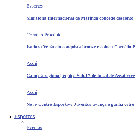
Esportes
Maratona Internacional de Maringá concede desconto 
Cornélio Procópio
Isadora Venâncio conquista bronze e coloca Cornélio 
Assaí
Campeã regional, equipe Sub-17 de futsal de Assaí re
Assaí
Novo Centro Esportivo Juventus avança e ganha estrut
Esportes
Eventos