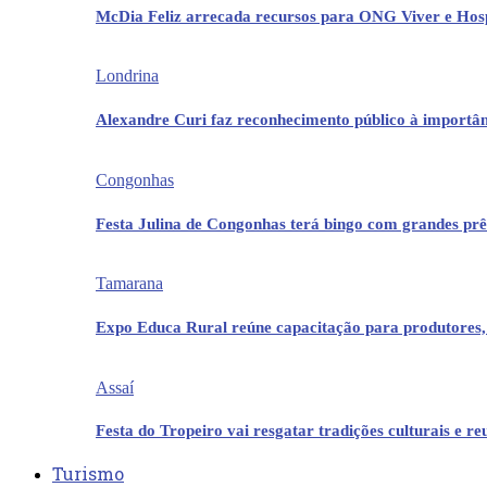
McDia Feliz arrecada recursos para ONG Viver e Hos
Londrina
Alexandre Curi faz reconhecimento público à importân
Congonhas
Festa Julina de Congonhas terá bingo com grandes pr
Tamarana
Expo Educa Rural reúne capacitação para produtores,
Assaí
Festa do Tropeiro vai resgatar tradições culturais e r
Turismo