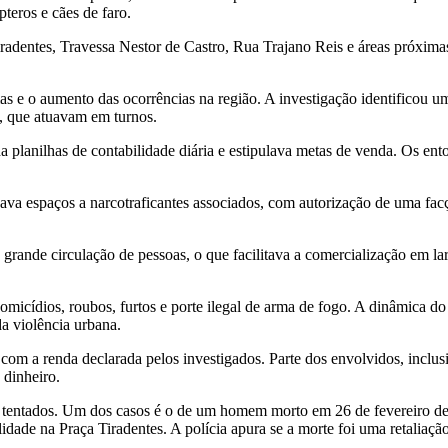
teros e cães de faro.
radentes, Travessa Nestor de Castro, Rua Trajano Reis e áreas próxima
s e o aumento das ocorrências na região. A investigação identificou um
s, que atuavam em turnos.
a planilhas de contabilidade diária e estipulava metas de venda. Os ent
va espaços a narcotraficantes associados, com autorização de uma facção
rande circulação de pessoas, o que facilitava a comercialização em larg
cídios, roubos, furtos e porte ilegal de arma de fogo. A dinâmica do n
da violência urbana.
om a renda declarada pelos investigados. Parte dos envolvidos, inclusi
 dinheiro.
tentados. Um dos casos é o de um homem morto em 26 de fevereiro de 
dade na Praça Tiradentes. A polícia apura se a morte foi uma retaliaçã