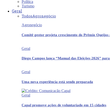
Política
Turismo
Geral
Todos
Agronegócio
Agronegócio
Comitê gestor projeta crescimento do Prêmio Queijos
Geral
Diego Campos lança “Manual das Eleições 2026” para
Geral
Uma nova experiência está sendo preparada
Geral
Capal promove ações de voluntariado em 15 cidades