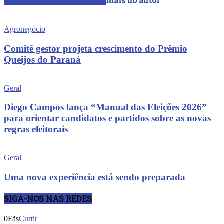
ARTIGOS RELACIONADOS
Mais do autor
Agronegócio
Comitê gestor projeta crescimento do Prêmio
Queijos do Paraná
Geral
Diego Campos lança “Manual das Eleições 2026”
para orientar candidatos e partidos sobre as novas
regras eleitorais
Geral
Uma nova experiência está sendo preparada
SIGA-NOS NAS REDES
0
Fãs
Curtir