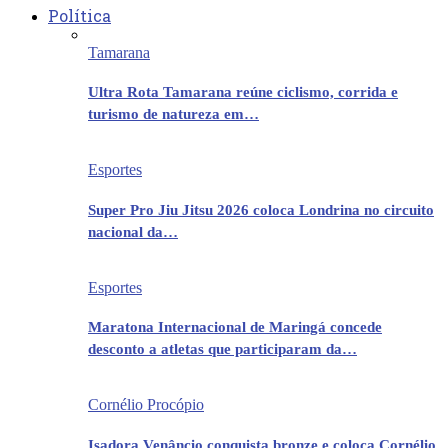
Política
Tamarana
Ultra Rota Tamarana reúne ciclismo, corrida e
turismo de natureza em…
Esportes
Super Pro Jiu Jitsu 2026 coloca Londrina no circuito
nacional da…
Esportes
Maratona Internacional de Maringá concede
desconto a atletas que participaram da…
Cornélio Procópio
Isadora Venâncio conquista bronze e coloca Cornélio