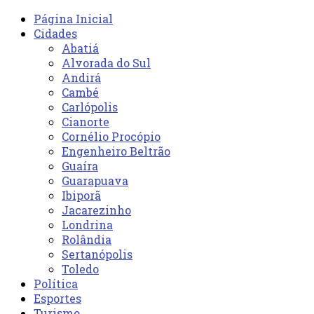
Página Inicial
Cidades
Abatiá
Alvorada do Sul
Andirá
Cambé
Carlópolis
Cianorte
Cornélio Procópio
Engenheiro Beltrão
Guaíra
Guarapuava
Ibiporã
Jacarezinho
Londrina
Rolândia
Sertanópolis
Toledo
Política
Esportes
Turismo