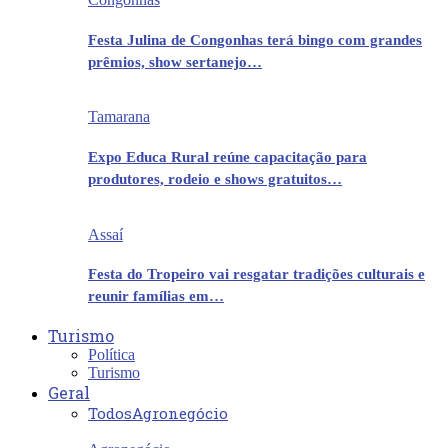
Festa Julina de Congonhas terá bingo com grandes
prêmios, show sertanejo…
Tamarana
Expo Educa Rural reúne capacitação para
produtores, rodeio e shows gratuitos…
Assaí
Festa do Tropeiro vai resgatar tradições culturais e
reunir famílias em…
Turismo
Política
Turismo
Geral
Todos
Agronegócio