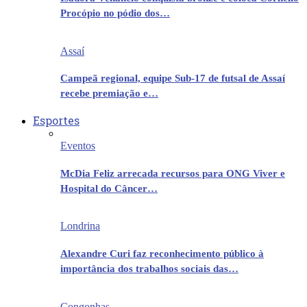
Procópio no pódio dos…
Assaí
Campeã regional, equipe Sub-17 de futsal de Assaí
recebe premiação e…
Esportes
Eventos
McDia Feliz arrecada recursos para ONG Viver e
Hospital do Câncer…
Londrina
Alexandre Curi faz reconhecimento público à
importância dos trabalhos sociais das…
Congonhas