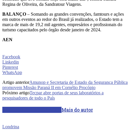
Regina de Oliveira, da Sandratour Viagens.
BALANÇO
– Somando as grandes convenções, famtours e ações
em outros eventos ao redor do Brasil já realizados, o Estado tem a
marca de mais de 19,2 mil agentes, empresários e profissionais do
turismo capacitados pelo órgão desde janeiro de 2024.
AEN
Facebook
Linkedin
Pinterest
WhatsApp
Artigo anterior
Amunop e Secretaria de Estado da Segurança Pública
promovem Missão Paraná II em Cornélio Procópio
Próximo artigo
Tecpar abre portas de seus laboratórios a
pesquisadores de todo o País
ARTIGOS RELACIONADOS
Mais do autor
Londrina