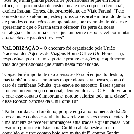
“Até hoje uma grande parcela de profissionais segue em home
office, seja por questão de custos ou até mesmo por preferência”,
explica Irapuan Cortes, diretor-presidente do Viaje Paraná. “Pelo
contexto mais autônomo, estes profissionais acabam ficando de fora
de grandes convenções com operadoras, por exemplo. Ir até eles e
apresentar o que o Paraná tem a oferecer, faz parte da nossa
estratégia e abraça uma classe que também é responsável por muitas
das vendas de pacotes turísticos”.
VALORIZAÇÃO
– O encontro foi organizado pela União
Nacional dos Agentes de Viagens Home Office (UniHome Tur),
responsável por dar um suporte e promover ações que aprimorem a
vida dos profissionais que atuam nessa modalidade.
“Capacitar é importante não apenas ao Paraná enquanto destino,
mas também para as empresas e operadoras paranaenses, como é
caso da curitibana Schultz, que esteve no encontro. Esses agentes
não têm um endereço comercial, atendem de casa. O Estado vir aqui
e criar esse contato é importante, porque valoriza toda uma classe”,
disse Robson Sanches da UniHome Tur.
“Participar da ação foi ótimo, porque eu já atuo no mercado há 26
anos e pude conhecer aqui atrativos relevantes aos meus clientes. É
uma maneira de receber informações atualizadas e qualificadas. Vou
levar um grupo de turistas para Curitiba ainda neste ano e o
conteúdo que tive contato hoje será muito útil”, contou Sandra