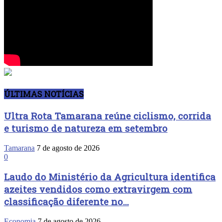
ÚLTIMAS NOTÍCIAS
Ultra Rota Tamarana reúne ciclismo, corrida
e turismo de natureza em setembro
Tamarana
7 de agosto de 2026
0
Laudo do Ministério da Agricultura identifica
azeites vendidos como extravirgem com
classificação diferente no...
Economia
7 de agosto de 2026