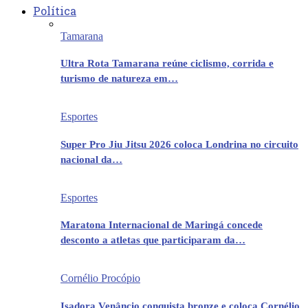
Política
Tamarana
Ultra Rota Tamarana reúne ciclismo, corrida e
turismo de natureza em…
Esportes
Super Pro Jiu Jitsu 2026 coloca Londrina no circuito
nacional da…
Esportes
Maratona Internacional de Maringá concede
desconto a atletas que participaram da…
Cornélio Procópio
Isadora Venâncio conquista bronze e coloca Cornélio