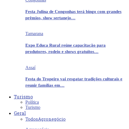
Festa Julina de Congonhas terá bingo com grandes
prêmios, show sertanejo…
Tamarana
Expo Educa Rural reúne capacitação para
produtores, rodeio e shows gratuitos…
Assaí
Festa do Tropeiro vai resgatar tradições culturais e
reunir famílias em…
Turismo
Política
Turismo
Geral
Todos
Agronegócio