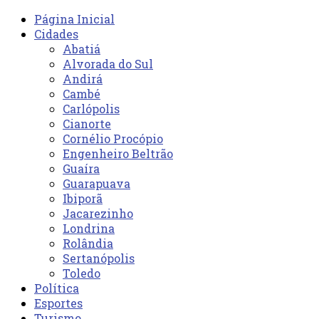
Página Inicial
Cidades
Abatiá
Alvorada do Sul
Andirá
Cambé
Carlópolis
Cianorte
Cornélio Procópio
Engenheiro Beltrão
Guaíra
Guarapuava
Ibiporã
Jacarezinho
Londrina
Rolândia
Sertanópolis
Toledo
Política
Esportes
Turismo