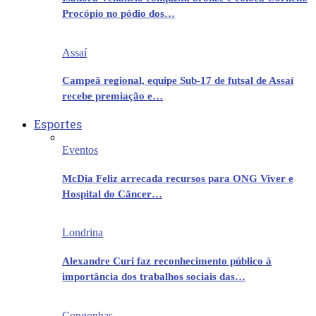
Procópio no pódio dos…
Assaí
Campeã regional, equipe Sub-17 de futsal de Assaí
recebe premiação e…
Esportes
Eventos
McDia Feliz arrecada recursos para ONG Viver e
Hospital do Câncer…
Londrina
Alexandre Curi faz reconhecimento público à
importância dos trabalhos sociais das…
Congonhas