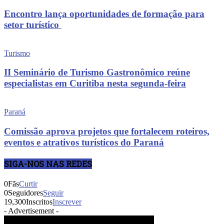
Encontro lança oportunidades de formação para
setor turístico
Turismo
II Seminário de Turismo Gastronômico reúne
especialistas em Curitiba nesta segunda-feira
Paraná
Comissão aprova projetos que fortalecem roteiros,
eventos e atrativos turísticos do Paraná
SIGA-NOS NAS REDES
0
Fãs
Curtir
0
Seguidores
Seguir
19,300
Inscritos
Inscrever
- Advertisement -