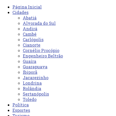
Página Inicial
Cidades
Abatiá
Alvorada do Sul
Andirá
Cambé
Carlópolis
Cianorte
Cornélio Procópio
Engenheiro Beltrão
Guaíra
Guarapuava
Ibiporã
Jacarezinho
Londrina
Rolândia
Sertanópolis
Toledo
Política
Esportes
Turismo