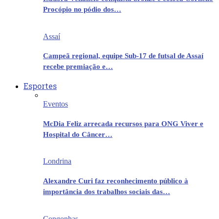
Procópio no pódio dos…
Assaí
Campeã regional, equipe Sub-17 de futsal de Assaí
recebe premiação e…
Esportes
Eventos
McDia Feliz arrecada recursos para ONG Viver e
Hospital do Câncer…
Londrina
Alexandre Curi faz reconhecimento público à
importância dos trabalhos sociais das…
Congonhas