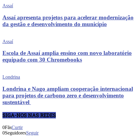
Assaí
Assaí apresenta projetos para acelerar modernização
da gestão e desenvolvimento do município
Assaí
Escola de Assaí amplia ensino com novo laboratório
equipado com 30 Chromebooks
Londrina
Londrina e Nago ampliam cooperação internacional
para projetos de carbono zero e desenvolvimento
sustentável
SIGA-NOS NAS REDES
0
Fãs
Curtir
0
Seguidores
Seguir