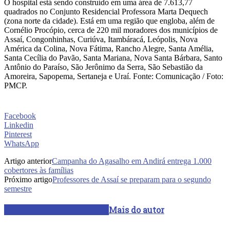
O hospital está sendo construído em uma área de 7.613,77
quadrados no Conjunto Residencial Professora Marta Dequech
(zona norte da cidade). Está em uma região que engloba, além de
Cornélio Procópio, cerca de 220 mil moradores dos municípios de
Assaí, Congonhinhas, Curiúva, Itambáracá, Leópolis, Nova
América da Colina, Nova Fátima, Rancho Alegre, Santa Amélia,
Santa Cecília do Pavão, Santa Mariana, Nova Santa Bárbara, Santo
Antônio do Paraíso, São Jerônimo da Serra, São Sebastião da
Amoreira, Sapopema, Sertaneja e Uraí. Fonte: Comunicação / Foto:
PMCP.
Facebook
Linkedin
Pinterest
WhatsApp
Artigo anterior
Campanha do Agasalho em Andirá entrega 1.000
cobertores às famílias
Próximo artigo
Professores de Assaí se preparam para o segundo
semestre
ARTIGOS RELACIONADOS
Mais do autor