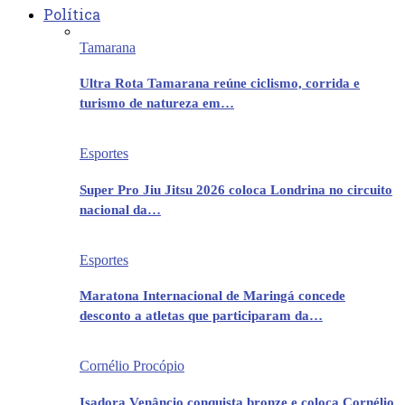
Política
Tamarana
Ultra Rota Tamarana reúne ciclismo, corrida e
turismo de natureza em…
Esportes
Super Pro Jiu Jitsu 2026 coloca Londrina no circuito
nacional da…
Esportes
Maratona Internacional de Maringá concede
desconto a atletas que participaram da…
Cornélio Procópio
Isadora Venâncio conquista bronze e coloca Cornélio