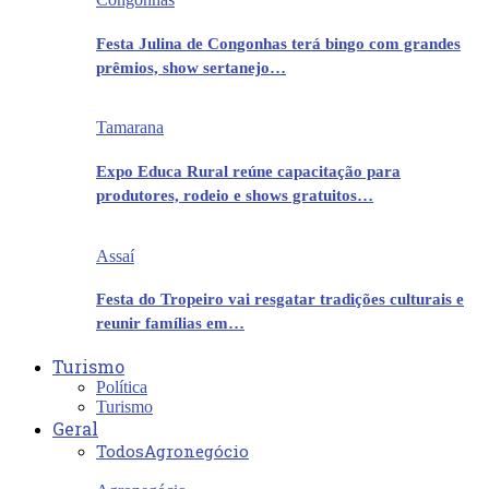
Festa Julina de Congonhas terá bingo com grandes
prêmios, show sertanejo…
Tamarana
Expo Educa Rural reúne capacitação para
produtores, rodeio e shows gratuitos…
Assaí
Festa do Tropeiro vai resgatar tradições culturais e
reunir famílias em…
Turismo
Política
Turismo
Geral
Todos
Agronegócio