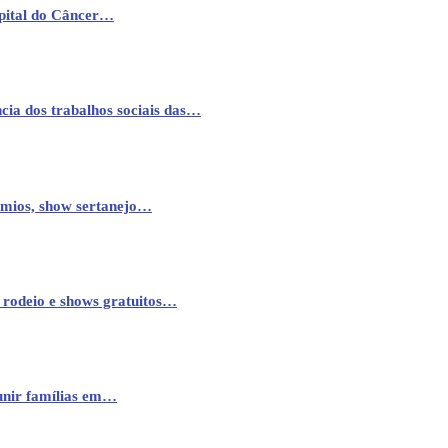
pital do Câncer…
cia dos trabalhos sociais das…
êmios, show sertanejo…
 rodeio e shows gratuitos…
eunir famílias em…