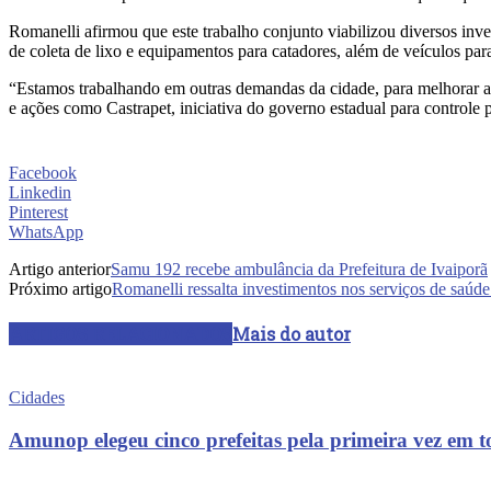
Romanelli afirmou que este trabalho conjunto viabilizou diversos in
de coleta de lixo e equipamentos para catadores, além de veículos para
“Estamos trabalhando em outras demandas da cidade, para melhorar 
e ações como Castrapet, iniciativa do governo estadual para controle
Facebook
Linkedin
Pinterest
WhatsApp
Artigo anterior
Samu 192 recebe ambulância da Prefeitura de Ivaiporã
Próximo artigo
Romanelli ressalta investimentos nos serviços de saúd
ARTIGOS RELACIONADOS
Mais do autor
Cidades
Amunop elegeu cinco prefeitas pela primeira vez em t