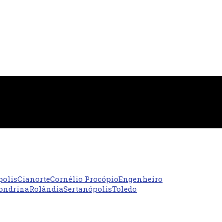
polis
Cianorte
Cornélio Procópio
Engenheiro
ondrina
Rolândia
Sertanópolis
Toledo