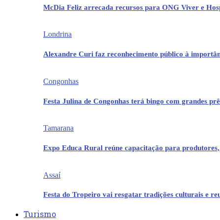
McDia Feliz arrecada recursos para ONG Viver e Hos
Londrina
Alexandre Curi faz reconhecimento público à importân
Congonhas
Festa Julina de Congonhas terá bingo com grandes pr
Tamarana
Expo Educa Rural reúne capacitação para produtores,
Assaí
Festa do Tropeiro vai resgatar tradições culturais e r
Turismo