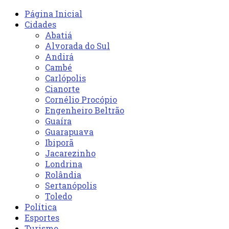
Página Inicial
Cidades
Abatiá
Alvorada do Sul
Andirá
Cambé
Carlópolis
Cianorte
Cornélio Procópio
Engenheiro Beltrão
Guaíra
Guarapuava
Ibiporã
Jacarezinho
Londrina
Rolândia
Sertanópolis
Toledo
Política
Esportes
Turismo