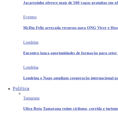
Jacarezinho oferece mais de 500 vagas gratuitas em ofi
Eventos
McDia Feliz arrecada recursos para ONG Viver e Hos
Londrina
Encontro lança oportunidades de formação para setor 
Londrina
Londrina e Nago ampliam cooperação internacional p
Política
Tamarana
Ultra Rota Tamarana reúne ciclismo, corrida e turis