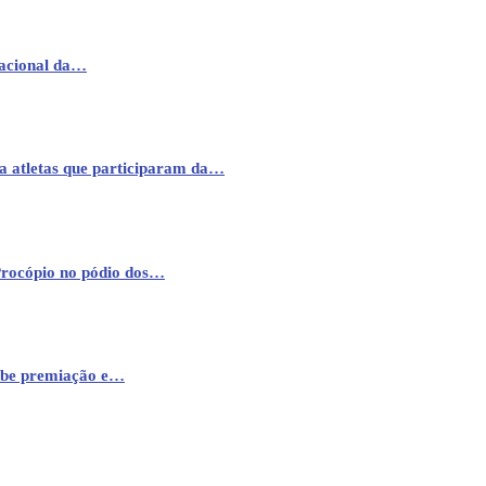
nacional da…
a atletas que participaram da…
Procópio no pódio dos…
cebe premiação e…