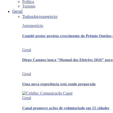
Política
Turismo
Geral
Todos
Agronegócio
Agronegócio
Comitê gestor projeta crescimento do Prêmio Queijos
Geral
Diego Campos lança “Manual das Eleições 2026” para
Geral
Uma nova experiência está sendo preparada
Geral
Capal promove ações de voluntariado em 15 cidades