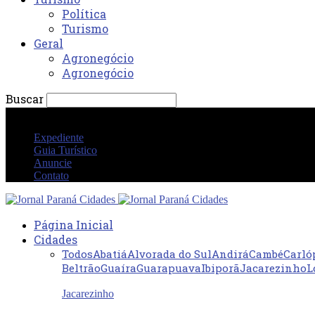
Política
Turismo
Geral
Agronegócio
Agronegócio
Buscar
sábado 8 agosto 2026 11:37:55 AM
Expediente
Guia Turístico
Anuncie
Contato
Página Inicial
Cidades
Todos
Abatiá
Alvorada do Sul
Andirá
Cambé
Carló
Beltrão
Guaíra
Guarapuava
Ibiporã
Jacarezinho
L
Jacarezinho