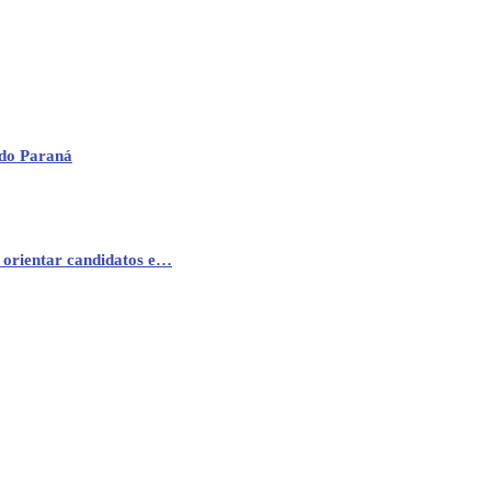
 do Paraná
 orientar candidatos e…