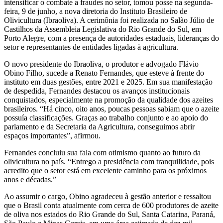
intensificar o combate a fraudes no setor, tomou posse na segunda-
feira, 9 de junho, a nova diretoria do Instituto Brasileiro de
Olivicultura (Ibraoliva). A cerimônia foi realizada no Salão Júlio de
Castilhos da Assembleia Legislativa do Rio Grande do Sul, em
Porto Alegre, com a presença de autoridades estaduais, lideranças do
setor e representantes de entidades ligadas à agricultura.
O novo presidente do Ibraoliva, o produtor e advogado Flávio
Obino Filho, sucede a Renato Fernandes, que esteve à frente do
instituto em duas gestões, entre 2021 e 2025. Em sua manifestação
de despedida, Fernandes destacou os avanços institucionais
conquistados, especialmente na promoção da qualidade dos azeites
brasileiros. “Há cinco, oito anos, poucas pessoas sabiam que o azeite
possuía classificações. Graças ao trabalho conjunto e ao apoio do
parlamento e da Secretaria da Agricultura, conseguimos abrir
espaços importantes”, afirmou.
Fernandes concluiu sua fala com otimismo quanto ao futuro da
olivicultura no país. “Entrego a presidência com tranquilidade, pois
acredito que o setor está em excelente caminho para os próximos
anos e décadas.”
Ao assumir o cargo, Obino agradeceu à gestão anterior e ressaltou
que o Brasil conta atualmente com cerca de 600 produtores de azeite
de oliva nos estados do Rio Grande do Sul, Santa Catarina, Paraná,