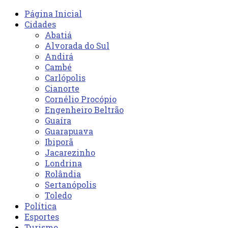
Página Inicial
Cidades
Abatiá
Alvorada do Sul
Andirá
Cambé
Carlópolis
Cianorte
Cornélio Procópio
Engenheiro Beltrão
Guaíra
Guarapuava
Ibiporã
Jacarezinho
Londrina
Rolândia
Sertanópolis
Toledo
Política
Esportes
Turismo