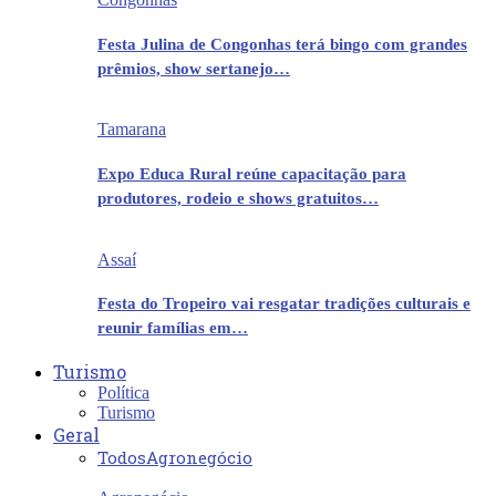
Festa Julina de Congonhas terá bingo com grandes
prêmios, show sertanejo…
Tamarana
Expo Educa Rural reúne capacitação para
produtores, rodeio e shows gratuitos…
Assaí
Festa do Tropeiro vai resgatar tradições culturais e
reunir famílias em…
Turismo
Política
Turismo
Geral
Todos
Agronegócio