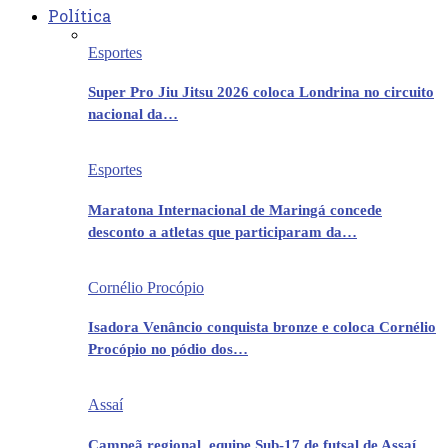
Política
Esportes
Super Pro Jiu Jitsu 2026 coloca Londrina no circuito
nacional da…
Esportes
Maratona Internacional de Maringá concede
desconto a atletas que participaram da…
Cornélio Procópio
Isadora Venâncio conquista bronze e coloca Cornélio
Procópio no pódio dos…
Assaí
Campeã regional, equipe Sub-17 de futsal de Assaí