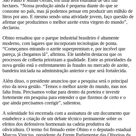
São Paulo e Minas Gerais, em uma área estimada de dez mil
hectares. “Nossa produção ainda é pequena diante do que se
consome no país, mas já podemos pensar em produzir um milhão de
litros por ano. E mesmo sendo uma atividade jovem, faço questão de
afirmar que produzimos o melhor azeite extra virgem do mundo”,
declarou.
Obino ressaltou que o parque industrial brasileiro é altamente
moderno, com lagares que incorporam tecnologias de ponta.
“Começamos mirando o azeite superpremium e, por incrível que
pareça, já chegamos lá”, afirmou. Ele também destacou que os
processos de colheita priorizam a qualidade. Entre as prioridades da
nova gestão está o enfrentamento às fraudes no mercado de azeite,
bandeira iniciada na administração anterior e que será fortalecida.
Além disso, o presidente anunciou que a pesquisa será o principal
eixo da nova gestão. “Temos o melhor azeite do mundo, mas nos
falta fruta. Precisamos voltar para dentro da porteira e investir
fortemente em pesquisa para entender o que fizemos de certo e o
que ainda precisamos corrigir”, salientou.
A solenidade foi encerrada com a assinatura de um documento que
estabelece a criação de um debate técnico permanente sobre os
efeitos dos defensivos hormonais na cadeia produtiva da
olivicultura. O termo foi firmado entre Obino e o deputado estadual
Marcus Vinicius, presidente da Frente Parlamentar das Oliveiras da