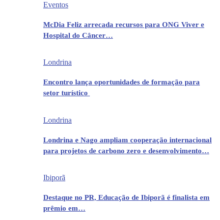
Eventos
McDia Feliz arrecada recursos para ONG Viver e
Hospital do Câncer…
Londrina
Encontro lança oportunidades de formação para
setor turístico
Londrina
Londrina e Nago ampliam cooperação internacional
para projetos de carbono zero e desenvolvimento…
Ibiporã
Destaque no PR, Educação de Ibiporã é finalista em
prêmio em…