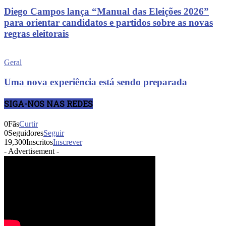
Diego Campos lança “Manual das Eleições 2026”
para orientar candidatos e partidos sobre as novas
regras eleitorais
Geral
Uma nova experiência está sendo preparada
SIGA-NOS NAS REDES
0
Fãs
Curtir
0
Seguidores
Seguir
19,300
Inscritos
Inscrever
- Advertisement -