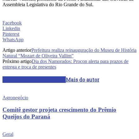
Assembleia Legislativa do Rio Grande do Sul.
Facebook
Linkedin
Pinterest
WhatsApp
Artigo anterior
Prefeitura realiza reinauguração do Museu de História
Natural “Mozart de Oliveira Vallim”
Próximo artigo
Dia dos Namorados: Procon alerta para prazos de
entrega e troca de presentes
ARTIGOS RELACIONADOS
Mais do autor
Agronegócio
Comitê gestor projeta crescimento do Prêmio
Queijos do Paraná
Geral