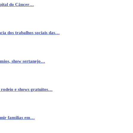
pital do Câncer…
cia dos trabalhos sociais das…
êmios, show sertanejo…
 rodeio e shows gratuitos…
eunir famílias em…