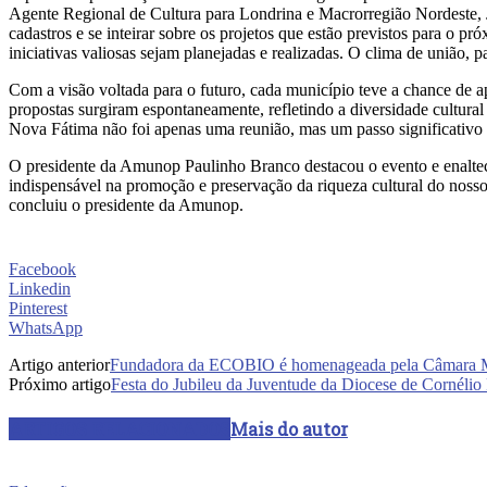
Agente Regional de Cultura para Londrina e Macrorregião Nordeste, Júl
cadastros e se inteirar sobre os projetos que estão previstos para o p
iniciativas valiosas sejam planejadas e realizadas. O clima de união,
Com a visão voltada para o futuro, cada município teve a chance de a
propostas surgiram espontaneamente, refletindo a diversidade cultural
Nova Fátima não foi apenas uma reunião, mas um passo significativo r
O presidente da Amunop Paulinho Branco destacou o evento e enaltece
indispensável na promoção e preservação da riqueza cultural do nosso
concluiu o presidente da Amunop.
Facebook
Linkedin
Pinterest
WhatsApp
Artigo anterior
Fundadora da ECOBIO é homenageada pela Câmara Mun
Próximo artigo
Festa do Jubileu da Juventude da Diocese de Cornéli
ARTIGOS RELACIONADOS
Mais do autor