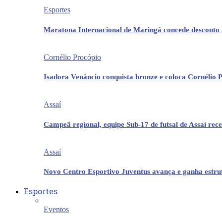
Esportes
Maratona Internacional de Maringá concede desconto 
Cornélio Procópio
Isadora Venâncio conquista bronze e coloca Cornélio 
Assaí
Campeã regional, equipe Sub-17 de futsal de Assaí re
Assaí
Novo Centro Esportivo Juventus avança e ganha estrut
Esportes
Eventos