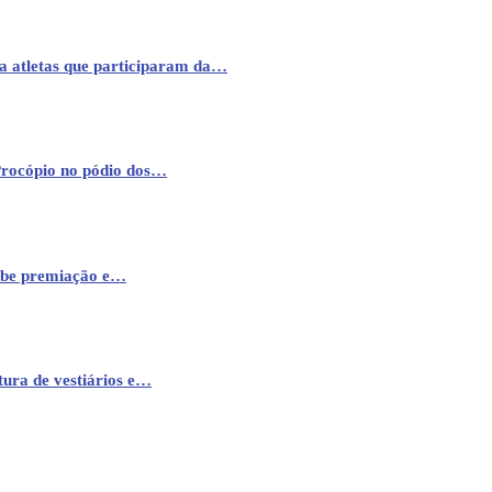
a atletas que participaram da…
Procópio no pódio dos…
cebe premiação e…
ura de vestiários e…