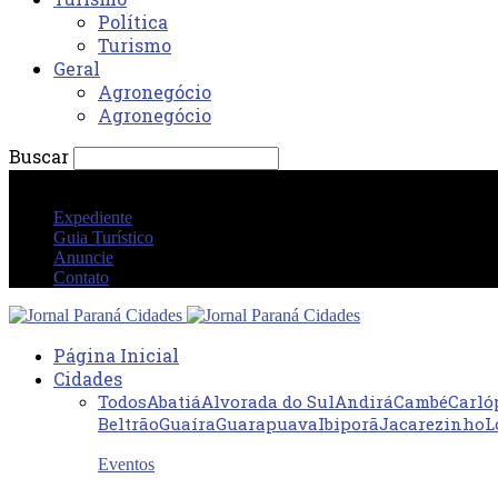
Política
Turismo
Geral
Agronegócio
Agronegócio
Buscar
quinta-feira 6 agosto 2026 06:05:56 AM
Expediente
Guia Turístico
Anuncie
Contato
Página Inicial
Cidades
Todos
Abatiá
Alvorada do Sul
Andirá
Cambé
Carló
Beltrão
Guaíra
Guarapuava
Ibiporã
Jacarezinho
L
Eventos