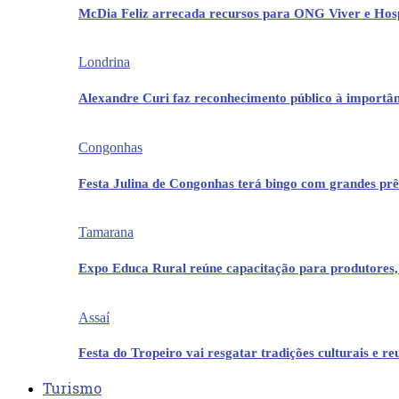
McDia Feliz arrecada recursos para ONG Viver e Hos
Londrina
Alexandre Curi faz reconhecimento público à importân
Congonhas
Festa Julina de Congonhas terá bingo com grandes pr
Tamarana
Expo Educa Rural reúne capacitação para produtores,
Assaí
Festa do Tropeiro vai resgatar tradições culturais e r
Turismo