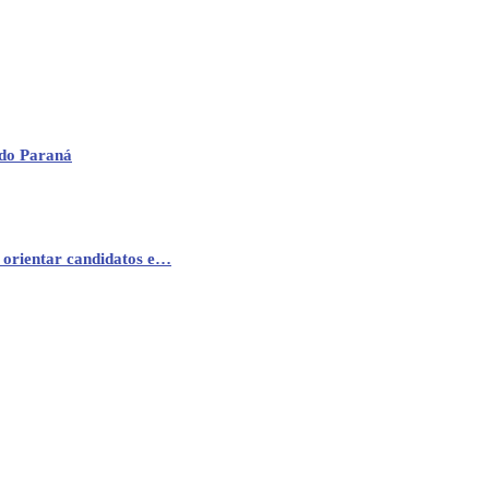
 do Paraná
 orientar candidatos e…