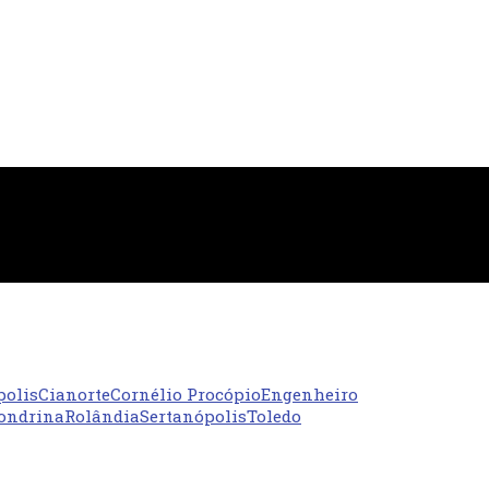
polis
Cianorte
Cornélio Procópio
Engenheiro
ondrina
Rolândia
Sertanópolis
Toledo