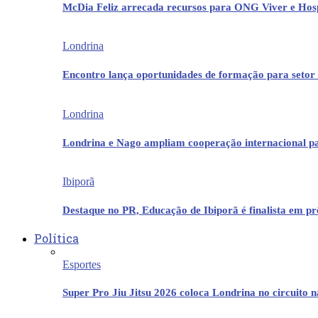
McDia Feliz arrecada recursos para ONG Viver e Hos
Londrina
Encontro lança oportunidades de formação para setor 
Londrina
Londrina e Nago ampliam cooperação internacional p
Ibiporã
Destaque no PR, Educação de Ibiporã é finalista em 
Política
Esportes
Super Pro Jiu Jitsu 2026 coloca Londrina no circuito 