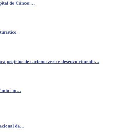
pital do Câncer…
turístico
ara projetos de carbono zero e desenvolvimento…
prêmio em…
nacional da…