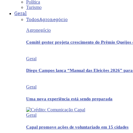
Política
Turismo
Geral
Todos
Agronegócio
Agronegócio
Comitê gestor projeta crescimento do Prêmio Queijos
Geral
Diego Campos lança “Manual das Eleições 2026” para
Geral
Uma nova experiência está sendo preparada
Geral
Capal promove ações de voluntariado em 15 cidades