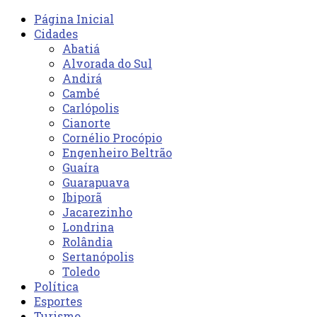
Página Inicial
Cidades
Abatiá
Alvorada do Sul
Andirá
Cambé
Carlópolis
Cianorte
Cornélio Procópio
Engenheiro Beltrão
Guaíra
Guarapuava
Ibiporã
Jacarezinho
Londrina
Rolândia
Sertanópolis
Toledo
Política
Esportes
Turismo