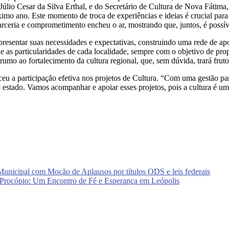
io Cesar da Silva Erthal, e do Secretário de Cultura de Nova Fátima, W
róximo ano. Este momento de troca de experiências e ideias é crucial pa
 parceria e comprometimento encheu o ar, mostrando que, juntos, é possí
presentar suas necessidades e expectativas, construindo uma rede de ap
 e as particularidades de cada localidade, sempre com o objetivo de pr
umo ao fortalecimento da cultura regional, que, sem dúvida, trará fruto
u a participação efetiva nos projetos de Cultura. “Com uma gestão pa
 estado. Vamos acompanhar e apoiar esses projetos, pois a cultura é um
icipal com Moção de Aplausos por títulos ODS e leis federais
o Procópio: Um Encontro de Fé e Esperança em Leópolis