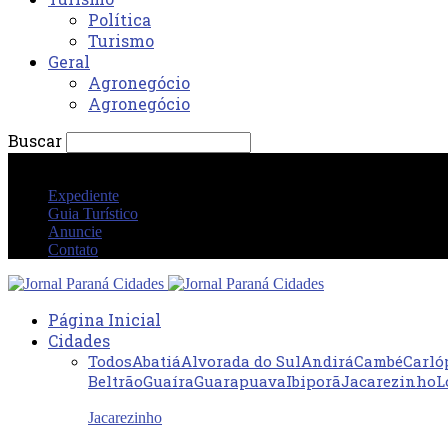
Política
Turismo
Geral
Agronegócio
Agronegócio
Buscar
sexta-feira 7 agosto 2026 07:13:58 PM
Expediente
Guia Turístico
Anuncie
Contato
Página Inicial
Cidades
Todos
Abatiá
Alvorada do Sul
Andirá
Cambé
Carló
Beltrão
Guaíra
Guarapuava
Ibiporã
Jacarezinho
L
Jacarezinho