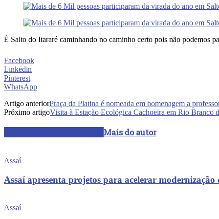
É Salto do Itararé caminhando no caminho certo pois não podemos pa
Facebook
Linkedin
Pinterest
WhatsApp
Artigo anterior
Praça da Platina é nomeada em homenagem a professor
Próximo artigo
Visita à Estação Ecológica Cachoeira em Rio Branco d
ARTIGOS RELACIONADOS
Mais do autor
Assaí
Assaí apresenta projetos para acelerar modernização
Assaí