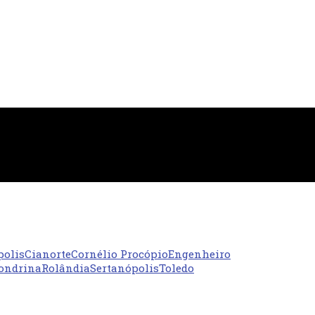
polis
Cianorte
Cornélio Procópio
Engenheiro
ondrina
Rolândia
Sertanópolis
Toledo