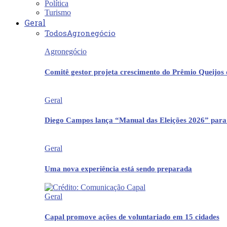
Política
Turismo
Geral
Todos
Agronegócio
Agronegócio
Comitê gestor projeta crescimento do Prêmio Queijos
Geral
Diego Campos lança “Manual das Eleições 2026” para
Geral
Uma nova experiência está sendo preparada
Geral
Capal promove ações de voluntariado em 15 cidades