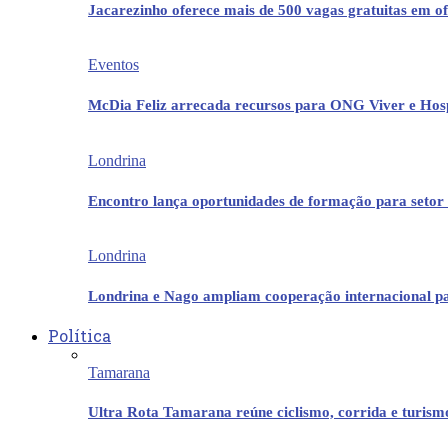
Jacarezinho oferece mais de 500 vagas gratuitas em ofi
Eventos
McDia Feliz arrecada recursos para ONG Viver e Hos
Londrina
Encontro lança oportunidades de formação para setor 
Londrina
Londrina e Nago ampliam cooperação internacional p
Política
Tamarana
Ultra Rota Tamarana reúne ciclismo, corrida e turis