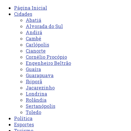
Página Inicial
Cidades
Abatiá
Alvorada do Sul
Andirá
Cambé
Carlópolis
Cianorte
Cornélio Procópio
Engenheiro Beltrão
Guaíra
Guarapuava
Ibiporã
Jacarezinho
Londrina
Rolândia
Sertanópolis
Toledo
Política
Esportes
Turismo