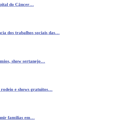
pital do Câncer…
cia dos trabalhos sociais das…
êmios, show sertanejo…
 rodeio e shows gratuitos…
eunir famílias em…