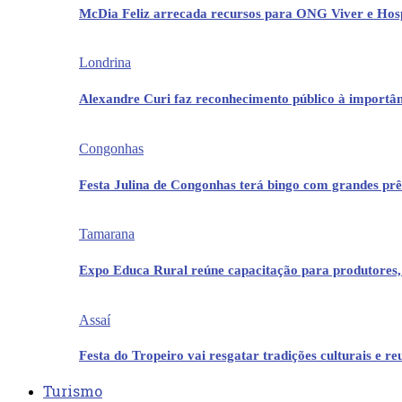
McDia Feliz arrecada recursos para ONG Viver e Hos
Londrina
Alexandre Curi faz reconhecimento público à importân
Congonhas
Festa Julina de Congonhas terá bingo com grandes pr
Tamarana
Expo Educa Rural reúne capacitação para produtores,
Assaí
Festa do Tropeiro vai resgatar tradições culturais e r
Turismo