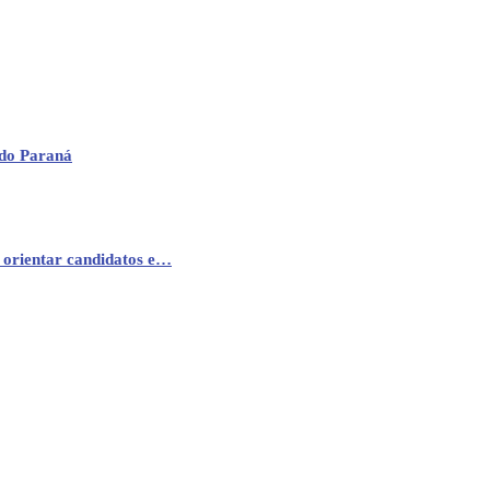
 do Paraná
 orientar candidatos e…