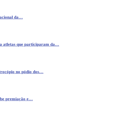
nacional da…
a atletas que participaram da…
Procópio no pódio dos…
cebe premiação e…