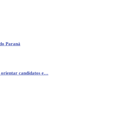
 do Paraná
 orientar candidatos e…