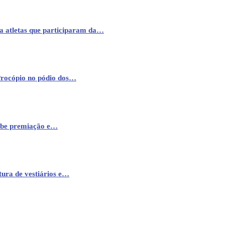
a atletas que participaram da…
Procópio no pódio dos…
cebe premiação e…
ura de vestiários e…