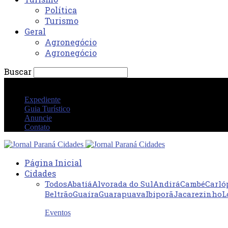
Política
Turismo
Geral
Agronegócio
Agronegócio
Buscar
quarta-feira 5 agosto 2026 09:38:59 PM
Expediente
Guia Turístico
Anuncie
Contato
Página Inicial
Cidades
Todos
Abatiá
Alvorada do Sul
Andirá
Cambé
Carló
Beltrão
Guaíra
Guarapuava
Ibiporã
Jacarezinho
L
Eventos