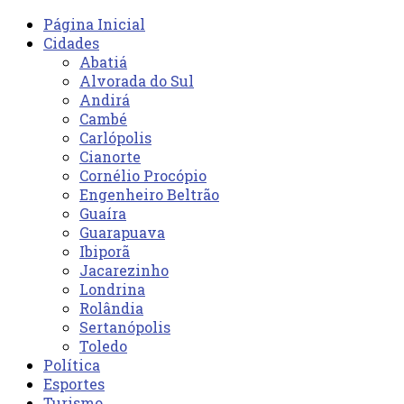
Página Inicial
Cidades
Abatiá
Alvorada do Sul
Andirá
Cambé
Carlópolis
Cianorte
Cornélio Procópio
Engenheiro Beltrão
Guaíra
Guarapuava
Ibiporã
Jacarezinho
Londrina
Rolândia
Sertanópolis
Toledo
Política
Esportes
Turismo