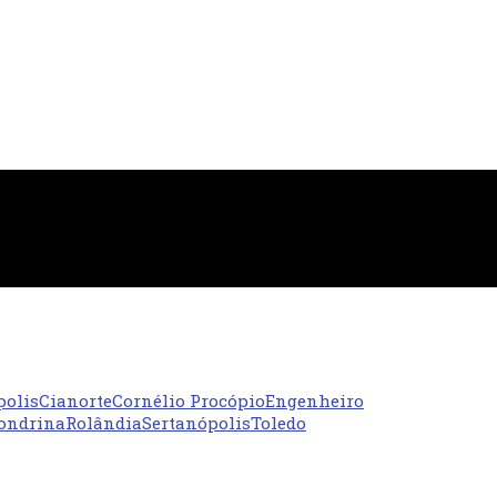
polis
Cianorte
Cornélio Procópio
Engenheiro
ondrina
Rolândia
Sertanópolis
Toledo