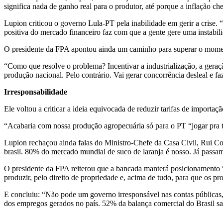
significa nada de ganho real para o produtor, até porque a inflação 
Lupion criticou o governo Lula-PT pela inabilidade em gerir a crise.
positiva do mercado financeiro faz com que a gente gere uma instabil
O presidente da FPA apontou ainda um caminho para superar o moment
“Como que resolve o problema? Incentivar a industrialização, a geraç
produção nacional. Pelo contrário. Vai gerar concorrência desleal e f
Irresponsabilidade
Ele voltou a criticar a ideia equivocada de reduzir tarifas de importa
“Acabaria com nossa produção agropecuária só para o PT “jogar pra to
Lupion rechaçou ainda falas do Ministro-Chefe da Casa Civil, Rui Cost
brasil. 80% do mercado mundial de suco de laranja é nosso. Já passam
O presidente da FPA reiterou que a bancada manterá posicionamento “c
produzir, pelo direito de propriedade e, acima de tudo, para que os pr
E concluiu: “Não pode um governo irresponsável nas contas públicas, 
dos empregos gerados no país. 52% da balança comercial do Brasil sai 