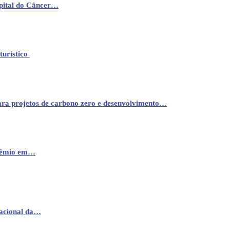
pital do Câncer…
turístico
ara projetos de carbono zero e desenvolvimento…
prêmio em…
nacional da…