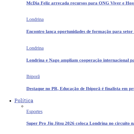
McDia Feliz arrecada recursos para ONG Viver e Hos
Londrina
Encontro lança oportunidades de formação para setor 
Londrina
Londrina e Nago ampliam cooperação internacional p
Ibiporã
Destaque no PR, Educação de Ibiporã é finalista em 
Política
Esportes
Super Pro Jiu Jitsu 2026 coloca Londrina no circuito 