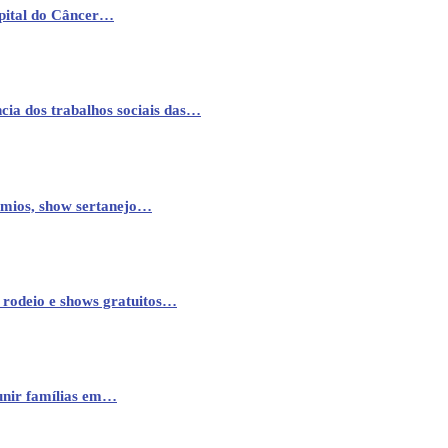
pital do Câncer…
cia dos trabalhos sociais das…
êmios, show sertanejo…
 rodeio e shows gratuitos…
eunir famílias em…