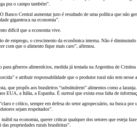
chega pra o campo também”.
 “O Banco Central aumentar juro é resultado de uma política que não ge
idade gigantesca na economia”.
o difícil que a economia vive.
ão de emprego, o crescimento da econômica interna. Não é diminuindo t
azer com que o alimento fique mais caro”, afirmou.
ção para gêneros alimentícios, medida já tentada na Argentina de Cristin
rcida” e atribuir responsabilidade que o produtor rural não tem nesse
a, que propôs aos brasileiros “substituírem” alimentos como a laranja. 
os EUA, a Itália, a Espanha. É surreal que exista essa falta de infor
laro e crítico, sempre em defesa do setor agropecuário, na busca por 
odutores sejam respeitados”.
inábil na economia, querer criticar qualquer dos setores que esteja fa
das propriedades rurais brasileiras”.