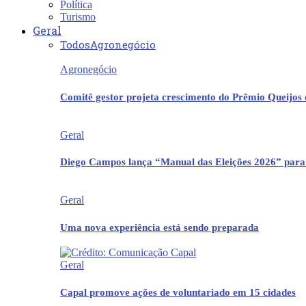
Política
Turismo
Geral
Todos
Agronegócio
Agronegócio
Comitê gestor projeta crescimento do Prêmio Queijos
Geral
Diego Campos lança “Manual das Eleições 2026” para
Geral
Uma nova experiência está sendo preparada
Geral
Capal promove ações de voluntariado em 15 cidades