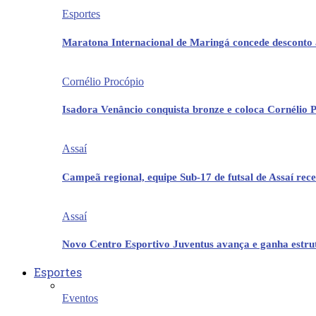
Esportes
Maratona Internacional de Maringá concede desconto 
Cornélio Procópio
Isadora Venâncio conquista bronze e coloca Cornélio 
Assaí
Campeã regional, equipe Sub-17 de futsal de Assaí re
Assaí
Novo Centro Esportivo Juventus avança e ganha estrut
Esportes
Eventos