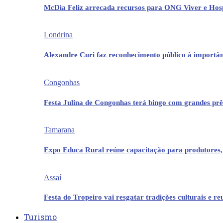
McDia Feliz arrecada recursos para ONG Viver e Hos
Londrina
Alexandre Curi faz reconhecimento público à importân
Congonhas
Festa Julina de Congonhas terá bingo com grandes pr
Tamarana
Expo Educa Rural reúne capacitação para produtores,
Assaí
Festa do Tropeiro vai resgatar tradições culturais e r
Turismo