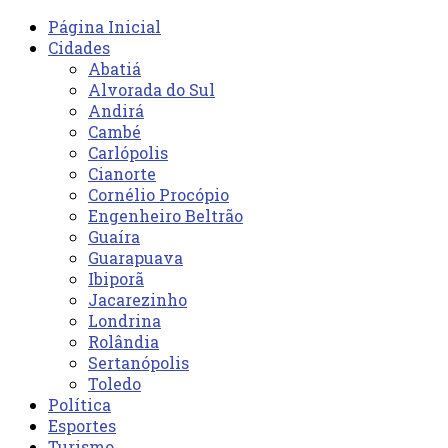
Página Inicial
Cidades
Abatiá
Alvorada do Sul
Andirá
Cambé
Carlópolis
Cianorte
Cornélio Procópio
Engenheiro Beltrão
Guaíra
Guarapuava
Ibiporã
Jacarezinho
Londrina
Rolândia
Sertanópolis
Toledo
Política
Esportes
Turismo