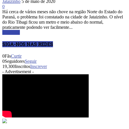
Jataizinho
5 de maio de 2020
0
Há cerca de vários meses não chove na região Norte do Estado do
Paraná, o problema foi constatado na cidade de Jataizinho. O nível
do Rio Tibagi ficou um metro e meio abaixo do normal,
praticamente podendo ver facilmente...
Leia mais
SIGA-NOS NAS REDES
0
Fãs
Curtir
0
Seguidores
Seguir
19,300
Inscritos
Inscrever
- Advertisement -