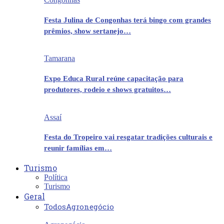
Festa Julina de Congonhas terá bingo com grandes
prêmios, show sertanejo…
Tamarana
Expo Educa Rural reúne capacitação para
produtores, rodeio e shows gratuitos…
Assaí
Festa do Tropeiro vai resgatar tradições culturais e
reunir famílias em…
Turismo
Política
Turismo
Geral
Todos
Agronegócio