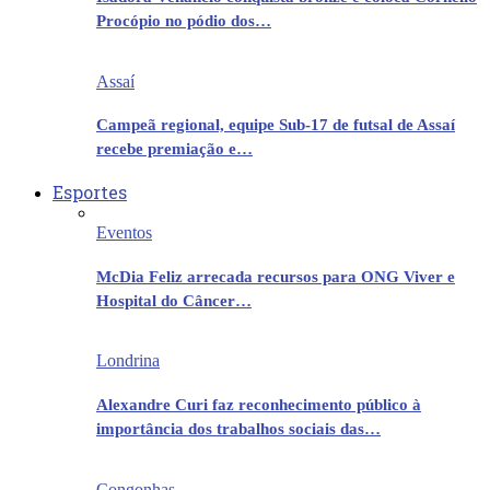
Procópio no pódio dos…
Assaí
Campeã regional, equipe Sub-17 de futsal de Assaí
recebe premiação e…
Esportes
Eventos
McDia Feliz arrecada recursos para ONG Viver e
Hospital do Câncer…
Londrina
Alexandre Curi faz reconhecimento público à
importância dos trabalhos sociais das…
Congonhas