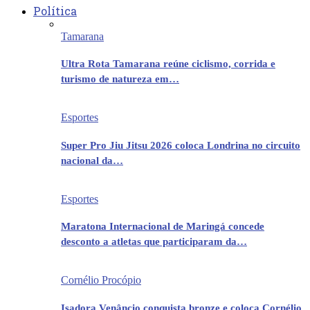
Política
Tamarana
Ultra Rota Tamarana reúne ciclismo, corrida e
turismo de natureza em…
Esportes
Super Pro Jiu Jitsu 2026 coloca Londrina no circuito
nacional da…
Esportes
Maratona Internacional de Maringá concede
desconto a atletas que participaram da…
Cornélio Procópio
Isadora Venâncio conquista bronze e coloca Cornélio