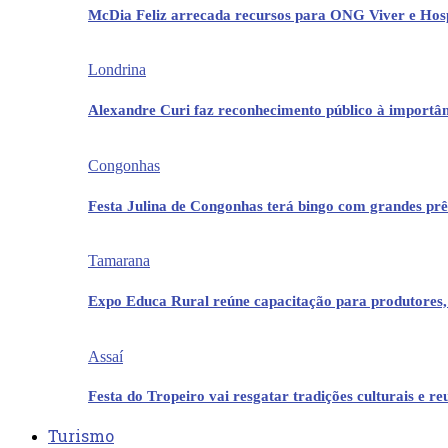
McDia Feliz arrecada recursos para ONG Viver e Hos
Londrina
Alexandre Curi faz reconhecimento público à importân
Congonhas
Festa Julina de Congonhas terá bingo com grandes pr
Tamarana
Expo Educa Rural reúne capacitação para produtores,
Assaí
Festa do Tropeiro vai resgatar tradições culturais e r
Turismo