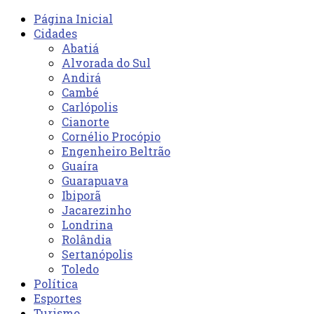
Página Inicial
Cidades
Abatiá
Alvorada do Sul
Andirá
Cambé
Carlópolis
Cianorte
Cornélio Procópio
Engenheiro Beltrão
Guaíra
Guarapuava
Ibiporã
Jacarezinho
Londrina
Rolândia
Sertanópolis
Toledo
Política
Esportes
Turismo