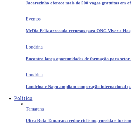
Jacarezinho oferece mais de 500 vagas gratuitas em ofi
Eventos
McDia Feliz arrecada recursos para ONG Viver e Hos
Londrina
Encontro lança oportunidades de formação para setor 
Londrina
Londrina e Nago ampliam cooperação internacional p
Política
Tamarana
Ultra Rota Tamarana reúne ciclismo, corrida e turis