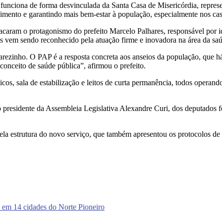
unciona de forma desvinculada da Santa Casa de Misericórdia, represe
imento e garantindo mais bem-estar à população, especialmente nos cas
tacaram o protagonismo do prefeito Marcelo Palhares, responsável por 
s vem sendo reconhecido pela atuação firme e inovadora na área da saú
ezinho. O PAP é a resposta concreta aos anseios da população, que há
nceito de saúde pública”, afirmou o prefeito.
cos, sala de estabilização e leitos de curta permanência, todos operan
 presidente da Assembleia Legislativa Alexandre Curi, dos deputados fe
ela estrutura do novo serviço, que também apresentou os protocolos de 
 em 14 cidades do Norte Pioneiro