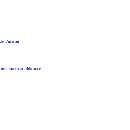
 do Paraná
 orientar candidatos e…