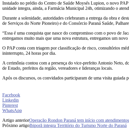
Instalado no prédio do Centro de Saúde Moysés Lupion, o novo PAP f
unidade integra, ainda, a Farmácia Municipal 24h, otimizando o atend
Durante a solenidade, autoridades celebraram a entrega da obra e des
de Serviços do Norte Pioneiro) e do Consórcio Paraná Saúde, Palhare
“Essa é uma conquista que nasce do compromisso com o povo de Jacar
entregamos muito mais que uma nova estrutura, entregamos um novo co
O PAP conta com triagem por classificação de risco, consultórios médi
ininterrupto, 24 horas por dia.
A cerimônia contou com a presença do vice-prefeito Antonio Neto, do
de Estado, prefeitos da região, vereadores e lideranças locais.
Após os discursos, os convidados participaram de uma visita guiada p
Facebook
Linkedin
Pinterest
WhatsApp
Artigo anterior
Operação Rondon Paraná tem início com atendimentos
Próximo artigo
Ibiporã integra Território do Turismo Norte do Paraná