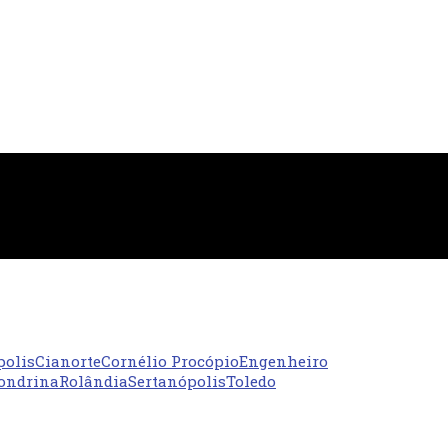
polis
Cianorte
Cornélio Procópio
Engenheiro
ondrina
Rolândia
Sertanópolis
Toledo