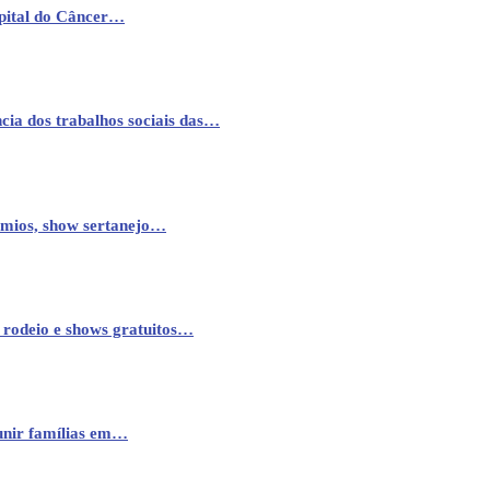
pital do Câncer…
cia dos trabalhos sociais das…
êmios, show sertanejo…
 rodeio e shows gratuitos…
eunir famílias em…