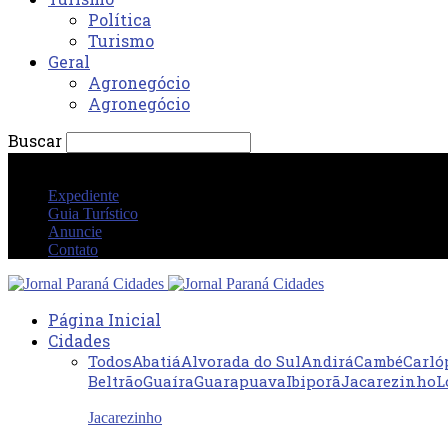
Política
Turismo
Geral
Agronegócio
Agronegócio
Buscar
domingo 9 agosto 2026 08:25:47 AM
Expediente
Guia Turístico
Anuncie
Contato
Página Inicial
Cidades
Todos
Abatiá
Alvorada do Sul
Andirá
Cambé
Carló
Beltrão
Guaíra
Guarapuava
Ibiporã
Jacarezinho
L
Jacarezinho