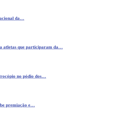
nacional da…
a atletas que participaram da…
Procópio no pódio dos…
cebe premiação e…