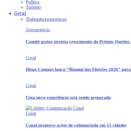
Política
Turismo
Geral
Todos
Agronegócio
Agronegócio
Comitê gestor projeta crescimento do Prêmio Queijos
Geral
Diego Campos lança “Manual das Eleições 2026” para
Geral
Uma nova experiência está sendo preparada
Geral
Capal promove ações de voluntariado em 15 cidades