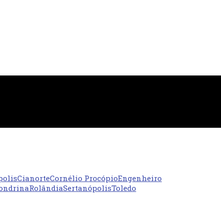
polis
Cianorte
Cornélio Procópio
Engenheiro
ondrina
Rolândia
Sertanópolis
Toledo