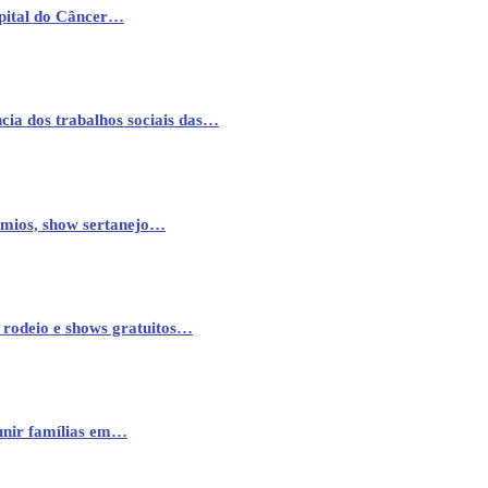
pital do Câncer…
cia dos trabalhos sociais das…
êmios, show sertanejo…
 rodeio e shows gratuitos…
eunir famílias em…