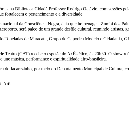
ias na Biblioteca Cidadã Professor Rodrigo Octávio, com sessões pela
 que fortalecem o pertencimento e a diversidade.
o nacional da Consciência Negra, data que homenageia Zumbi dos Palma
Aeroporto, será palco de um grande desfile cultural, reunindo artistas, 
es do Toneladas de Maracatu, Grupo de Capoeira Modelo e Cidadani
 de Teatro (CAT) recebe o espetáculo AxÉstético, às 20h30. O show r
une música, performance e espiritualidade afro-brasileira.
ura de Jacarezinho, por meio do Departamento Municipal de Cultura, 