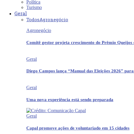
Política
Turismo
Geral
Todos
Agronegócio
Agronegócio
Comitê gestor projeta crescimento do Prêmio Queijos
Geral
Diego Campos lança “Manual das Eleições 2026” para
Geral
Uma nova experiência está sendo preparada
Geral
Capal promove ações de voluntariado em 15 cidades