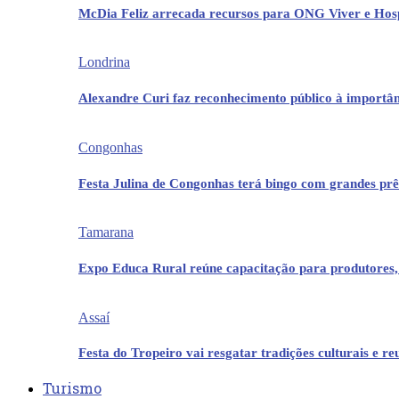
McDia Feliz arrecada recursos para ONG Viver e Hos
Londrina
Alexandre Curi faz reconhecimento público à importân
Congonhas
Festa Julina de Congonhas terá bingo com grandes pr
Tamarana
Expo Educa Rural reúne capacitação para produtores,
Assaí
Festa do Tropeiro vai resgatar tradições culturais e r
Turismo