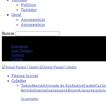
Política
Turismo
Geral
Agronegócio
Agronegócio
Buscar
sexta-feira 7 agosto 2026 06:03:27 PM
Expediente
Guia Turístico
Anuncie
Contato
Página Inicial
Cidades
Todos
Abatiá
Alvorada do Sul
Andirá
Cambé
Carló
Beltrão
Guaíra
Guarapuava
Ibiporã
Jacarezinho
L
Jacarezinho