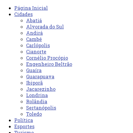
Página Inicial
Cidades
Abatiá
Alvorada do Sul
Andirá
Cambé
Carlópolis
Cianorte
Cornélio Procópio
Engenheiro Beltrão
Guaíra
Guarapuava
Ibiporã
Jacarezinho
Londrina
Rolândia
Sertanópolis
Toledo
Política
Esportes
Turismo