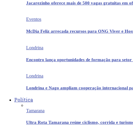
Jacarezinho oferece mais de 500 vagas gratuitas em ofi
Eventos
McDia Feliz arrecada recursos para ONG Viver e Hos
Londrina
Encontro lança oportunidades de formação para setor 
Londrina
Londrina e Nago ampliam cooperação internacional p
Política
Tamarana
Ultra Rota Tamarana reúne ciclismo, corrida e turis