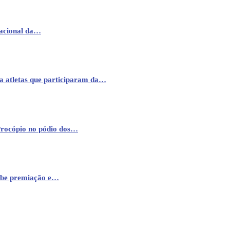
nacional da…
a atletas que participaram da…
Procópio no pódio dos…
cebe premiação e…