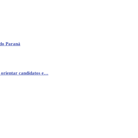
 do Paraná
 orientar candidatos e…