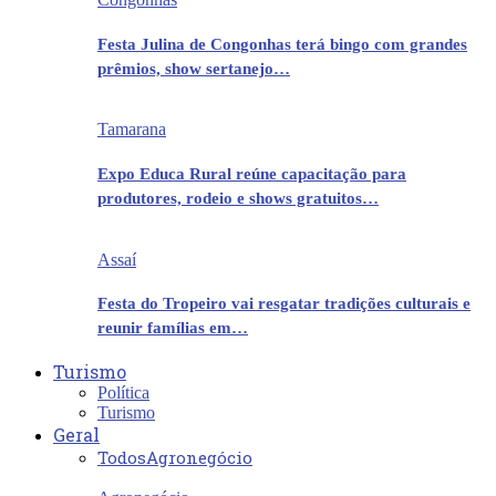
Festa Julina de Congonhas terá bingo com grandes
prêmios, show sertanejo…
Tamarana
Expo Educa Rural reúne capacitação para
produtores, rodeio e shows gratuitos…
Assaí
Festa do Tropeiro vai resgatar tradições culturais e
reunir famílias em…
Turismo
Política
Turismo
Geral
Todos
Agronegócio