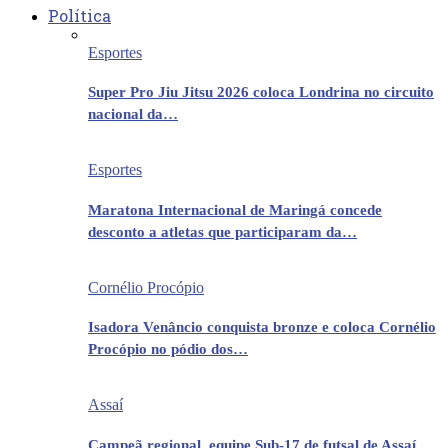
Política
Esportes
Super Pro Jiu Jitsu 2026 coloca Londrina no circuito
nacional da…
Esportes
Maratona Internacional de Maringá concede
desconto a atletas que participaram da…
Cornélio Procópio
Isadora Venâncio conquista bronze e coloca Cornélio
Procópio no pódio dos…
Assaí
Campeã regional, equipe Sub-17 de futsal de Assaí