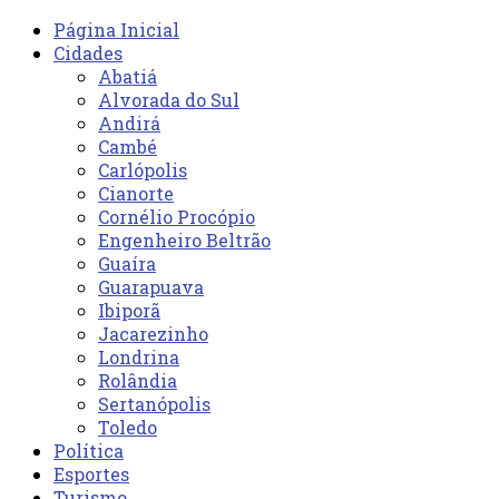
Página Inicial
Cidades
Abatiá
Alvorada do Sul
Andirá
Cambé
Carlópolis
Cianorte
Cornélio Procópio
Engenheiro Beltrão
Guaíra
Guarapuava
Ibiporã
Jacarezinho
Londrina
Rolândia
Sertanópolis
Toledo
Política
Esportes
Turismo