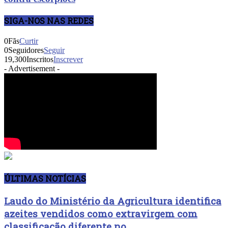
SIGA-NOS NAS REDES
0
Fãs
Curtir
0
Seguidores
Seguir
19,300
Inscritos
Inscrever
- Advertisement -
ÚLTIMAS NOTÍCIAS
Laudo do Ministério da Agricultura identifica
azeites vendidos como extravirgem com
classificação diferente no...