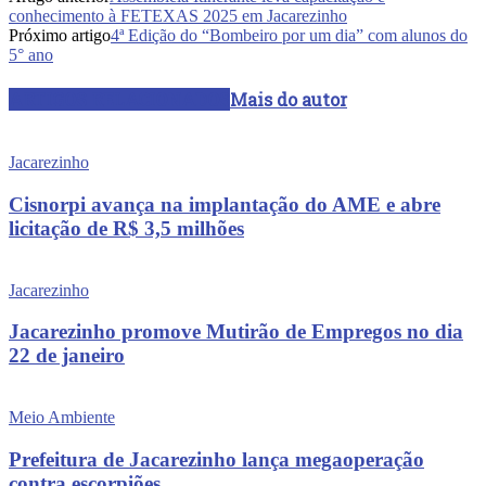
conhecimento à FETEXAS 2025 em Jacarezinho
Próximo artigo
4ª Edição do “Bombeiro por um dia” com alunos do
5° ano
ARTIGOS RELACIONADOS
Mais do autor
Jacarezinho
Cisnorpi avança na implantação do AME e abre
licitação de R$ 3,5 milhões
Jacarezinho
Jacarezinho promove Mutirão de Empregos no dia
22 de janeiro
Meio Ambiente
Prefeitura de Jacarezinho lança megaoperação
contra escorpiões