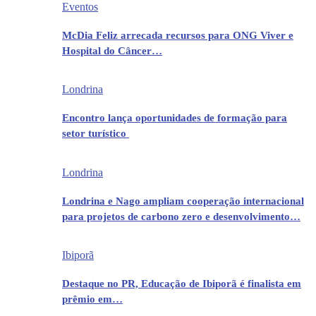
Eventos
McDia Feliz arrecada recursos para ONG Viver e
Hospital do Câncer…
Londrina
Encontro lança oportunidades de formação para
setor turístico
Londrina
Londrina e Nago ampliam cooperação internacional
para projetos de carbono zero e desenvolvimento…
Ibiporã
Destaque no PR, Educação de Ibiporã é finalista em
prêmio em…