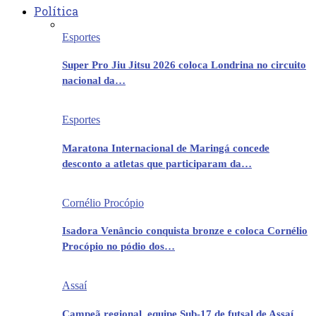
Política
Esportes
Super Pro Jiu Jitsu 2026 coloca Londrina no circuito
nacional da…
Esportes
Maratona Internacional de Maringá concede
desconto a atletas que participaram da…
Cornélio Procópio
Isadora Venâncio conquista bronze e coloca Cornélio
Procópio no pódio dos…
Assaí
Campeã regional, equipe Sub-17 de futsal de Assaí