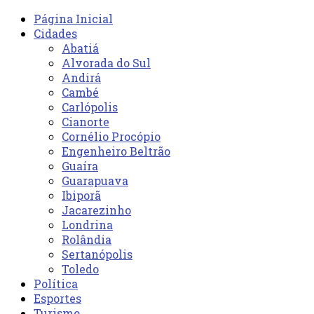
Página Inicial
Cidades
Abatiá
Alvorada do Sul
Andirá
Cambé
Carlópolis
Cianorte
Cornélio Procópio
Engenheiro Beltrão
Guaíra
Guarapuava
Ibiporã
Jacarezinho
Londrina
Rolândia
Sertanópolis
Toledo
Política
Esportes
Turismo