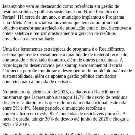
Jacarezinho vem se destacando como referência em gestão de
resíduos sólidos e políticas sustentáveis no Norte Pioneiro do
Paraná. Há cerca de um ano, o município implantou o Programa
Lixo Meta Zero, iniciativa inovadora que tem como principal
objetivo transformar a relação da população com o lixo, incentivar a
coleta seletiva e reduzir drasticamente a geração de resíduos
enviados ao aterro sanitário.
Uma das ferramentas estratégicas do programa é o Reciclômetro,
sistema que mede mensalmente a quantidade de material reciclado,
compostado e desviado do aterro, além de outros percentuais. A
tecnologia foi desenvolvida pela startup socioambiental Recicla
Connect e permite monitorar o desempenho do município na área de
sustentabilidade, além de apoiar a gestão pública com dados
concretos para a tomada de decisões.
No primeiro quadrimestre de 2025, os dados do Reciclômetro
mostraram que Jacarezinho alcançou 11,7% de desvio de resíduos
do aterro sanitário, mais que o dobro da média nacional, estimada
entre 3% e 4%. Nesse período, o município recolheu e
comercializou em média 82,7 toneladas de recicláveis por mês. A
meta é ousada, atingir 30% de desvio até junho de 2026 e chegar a
90% até 2030.
De acordo com relatório técnico da Recicla Connect, o sucesso do