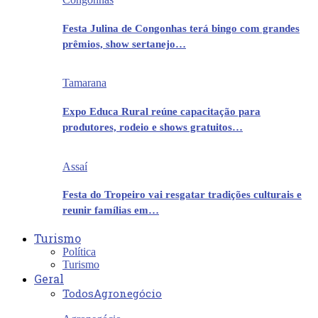
Festa Julina de Congonhas terá bingo com grandes
prêmios, show sertanejo…
Tamarana
Expo Educa Rural reúne capacitação para
produtores, rodeio e shows gratuitos…
Assaí
Festa do Tropeiro vai resgatar tradições culturais e
reunir famílias em…
Turismo
Política
Turismo
Geral
Todos
Agronegócio