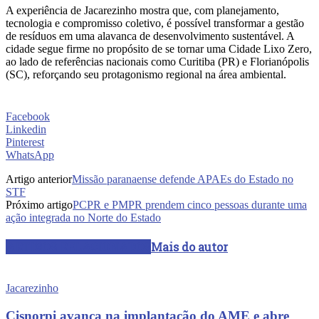
A experiência de Jacarezinho mostra que, com planejamento,
tecnologia e compromisso coletivo, é possível transformar a gestão
de resíduos em uma alavanca de desenvolvimento sustentável. A
cidade segue firme no propósito de se tornar uma Cidade Lixo Zero,
ao lado de referências nacionais como Curitiba (PR) e Florianópolis
(SC), reforçando seu protagonismo regional na área ambiental.
Facebook
Linkedin
Pinterest
WhatsApp
Artigo anterior
Missão paranaense defende APAEs do Estado no
STF
Próximo artigo
PCPR e PMPR prendem cinco pessoas durante uma
ação integrada no Norte do Estado
ARTIGOS RELACIONADOS
Mais do autor
Jacarezinho
Cisnorpi avança na implantação do AME e abre