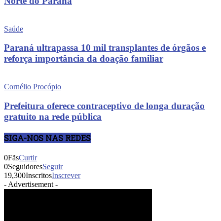
Norte do Paraná
Saúde
Paraná ultrapassa 10 mil transplantes de órgãos e
reforça importância da doação familiar
Cornélio Procópio
Prefeitura oferece contraceptivo de longa duração
gratuito na rede pública
SIGA-NOS NAS REDES
0
Fãs
Curtir
0
Seguidores
Seguir
19,300
Inscritos
Inscrever
- Advertisement -