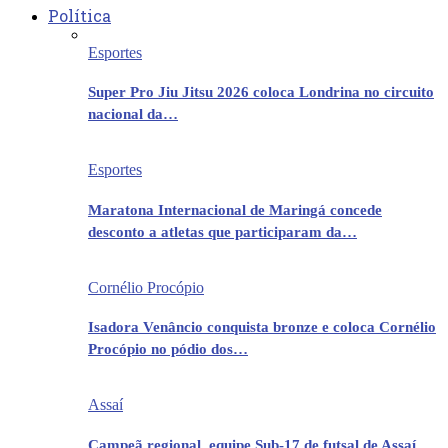
Política
Esportes
Super Pro Jiu Jitsu 2026 coloca Londrina no circuito
nacional da…
Esportes
Maratona Internacional de Maringá concede
desconto a atletas que participaram da…
Cornélio Procópio
Isadora Venâncio conquista bronze e coloca Cornélio
Procópio no pódio dos…
Assaí
Campeã regional, equipe Sub-17 de futsal de Assaí