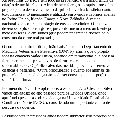
As pesquisas do INCT têm foco na prevenção, daí a importância da
criação de um kit rápido. Além desse esforço, os pesquisadores têm
projeto para o desenvolvimento da primeira vacina brasileira contra
toxoplasmose. O imunizante é utilizado em ovinos e caprinos apenas
no Reino Unido, Irlanda, França e Nova Zelândia. A vacina
nacional se encontra em estágio de ensaio pré-clínico. O imunizante
deverá ser aplicado em gatos (que contaminam o meio ambiente por
meio das fezes) e em suínos (que podem transmitir a doença pelo
consumo da carne mal passada).
O coordenador do Instituto, João Luis Garcia, do Departamento de
Medicina Veterinária e Preventiva (DMVP), afirma que o projeto
foca na chamada Saúde Única, focando em ferramentas que possam
fortalecer medidas preventivas, de forma conciliada com a
sustentabilidade. O público-alvo das medidas preventivas envolve
crianças e gestantes. “Outra preocupação é quanto aos animais de
produção, já que a doença não pode ser constatada na inspeção
sanitária”, afirma.
Por meio do INCT Toxoplasmose, a estudante Ana Clésia da Silva
viajou em agosto do ano passado para os Estados Unidos, onde
aprofunda pesquisas sobre a doença na Universidade Estadual da
Carolina do Norte (NCSU), considerado um importante centro de
pesquisa da doença.
Pesquisadores interessados ainda podem submeter seus projetos para