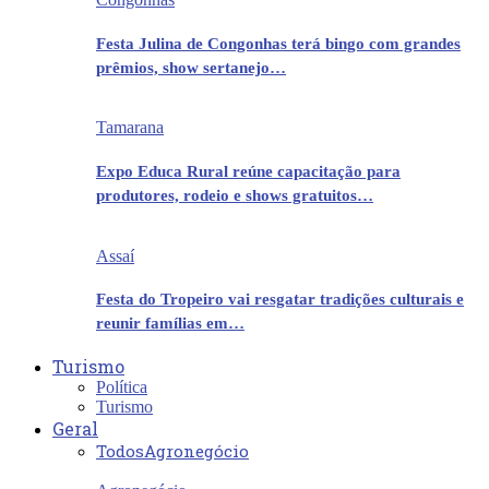
Festa Julina de Congonhas terá bingo com grandes
prêmios, show sertanejo…
Tamarana
Expo Educa Rural reúne capacitação para
produtores, rodeio e shows gratuitos…
Assaí
Festa do Tropeiro vai resgatar tradições culturais e
reunir famílias em…
Turismo
Política
Turismo
Geral
Todos
Agronegócio