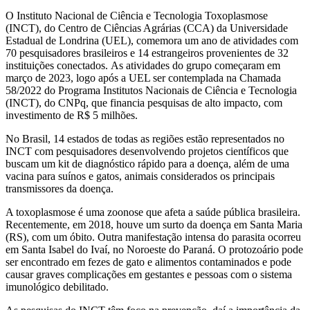
O Instituto Nacional de Ciência e Tecnologia Toxoplasmose
(INCT), do Centro de Ciências Agrárias (CCA) da Universidade
Estadual de Londrina (UEL), comemora um ano de atividades com
70 pesquisadores brasileiros e 14 estrangeiros provenientes de 32
instituições conectados. As atividades do grupo começaram em
março de 2023, logo após a UEL ser contemplada na Chamada
58/2022 do Programa Institutos Nacionais de Ciência e Tecnologia
(INCT), do CNPq, que financia pesquisas de alto impacto, com
investimento de R$ 5 milhões.
No Brasil, 14 estados de todas as regiões estão representados no
INCT com pesquisadores desenvolvendo projetos científicos que
buscam um kit de diagnóstico rápido para a doença, além de uma
vacina para suínos e gatos, animais considerados os principais
transmissores da doença.
A toxoplasmose é uma zoonose que afeta a saúde pública brasileira.
Recentemente, em 2018, houve um surto da doença em Santa Maria
(RS), com um óbito. Outra manifestação intensa do parasita ocorreu
em Santa Isabel do Ivaí, no Noroeste do Paraná. O protozoário pode
ser encontrado em fezes de gato e alimentos contaminados e pode
causar graves complicações em gestantes e pessoas com o sistema
imunológico debilitado.