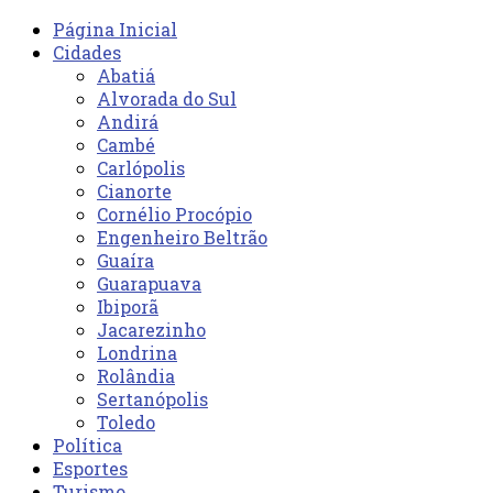
Página Inicial
Cidades
Abatiá
Alvorada do Sul
Andirá
Cambé
Carlópolis
Cianorte
Cornélio Procópio
Engenheiro Beltrão
Guaíra
Guarapuava
Ibiporã
Jacarezinho
Londrina
Rolândia
Sertanópolis
Toledo
Política
Esportes
Turismo