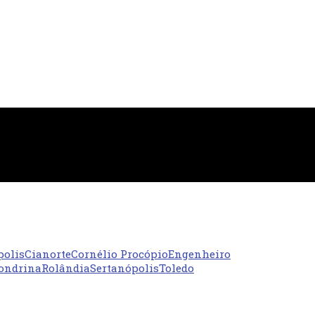
polis
Cianorte
Cornélio Procópio
Engenheiro
ondrina
Rolândia
Sertanópolis
Toledo