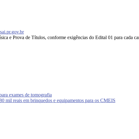
ai.pr.gov.br
sica e Prova de Títulos, conforme exigências do Edital 01 para cada ca
para exames de tomografia
 80 mil reais em brinquedos e equipamentos para os CMEIS