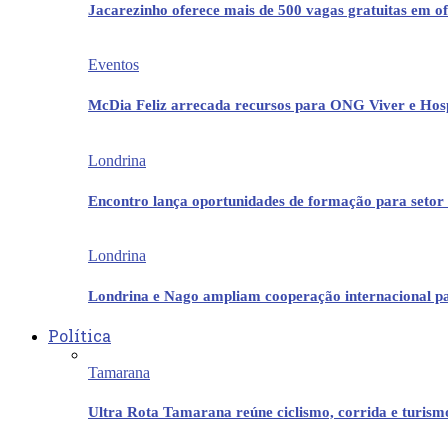
Jacarezinho oferece mais de 500 vagas gratuitas em ofi
Eventos
McDia Feliz arrecada recursos para ONG Viver e Hos
Londrina
Encontro lança oportunidades de formação para setor 
Londrina
Londrina e Nago ampliam cooperação internacional p
Política
Tamarana
Ultra Rota Tamarana reúne ciclismo, corrida e turis