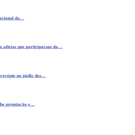
nacional da…
a atletas que participaram da…
Procópio no pódio dos…
cebe premiação e…