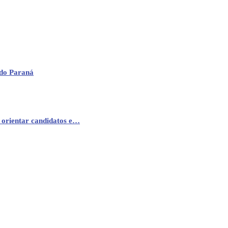
 do Paraná
 orientar candidatos e…