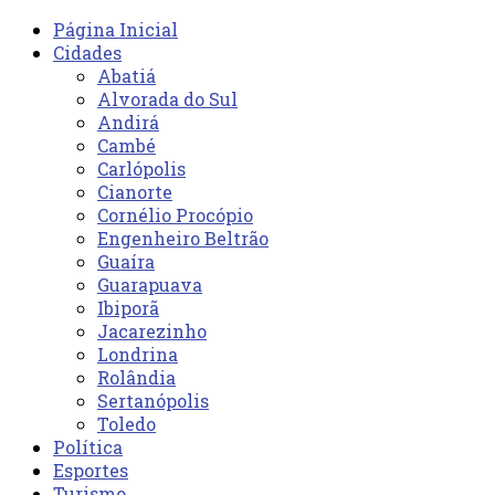
Página Inicial
Cidades
Abatiá
Alvorada do Sul
Andirá
Cambé
Carlópolis
Cianorte
Cornélio Procópio
Engenheiro Beltrão
Guaíra
Guarapuava
Ibiporã
Jacarezinho
Londrina
Rolândia
Sertanópolis
Toledo
Política
Esportes
Turismo