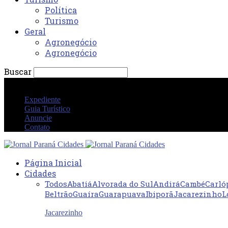
Política
Turismo
Geral
Agronegócio
Agronegócio
Buscar
sábado 8 agosto 2026 12:19:28 AM
Expediente
Guia Turístico
Anuncie
Contato
Página Inicial
Cidades
Todos
Abatiá
Alvorada do Sul
Andirá
Cambé
Carló
Beltrão
Guaíra
Guarapuava
Ibiporã
Jacarezinho
L
Jacarezinho