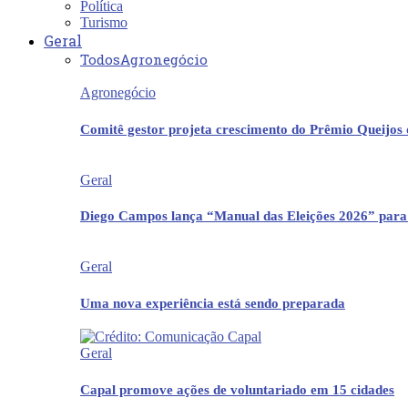
Política
Turismo
Geral
Todos
Agronegócio
Agronegócio
Comitê gestor projeta crescimento do Prêmio Queijos
Geral
Diego Campos lança “Manual das Eleições 2026” para
Geral
Uma nova experiência está sendo preparada
Geral
Capal promove ações de voluntariado em 15 cidades