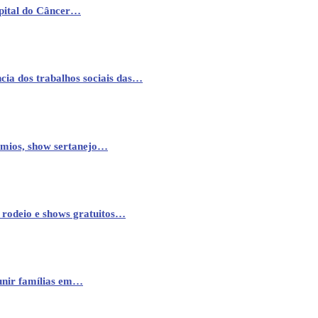
pital do Câncer…
cia dos trabalhos sociais das…
êmios, show sertanejo…
 rodeio e shows gratuitos…
eunir famílias em…