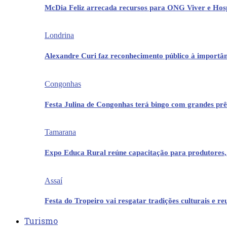
McDia Feliz arrecada recursos para ONG Viver e Hos
Londrina
Alexandre Curi faz reconhecimento público à importân
Congonhas
Festa Julina de Congonhas terá bingo com grandes pr
Tamarana
Expo Educa Rural reúne capacitação para produtores,
Assaí
Festa do Tropeiro vai resgatar tradições culturais e r
Turismo