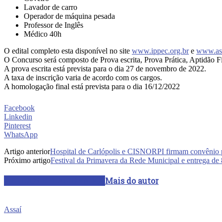
Lavador de carro
Operador de máquina pesada
Professor de Inglês
Médico 40h
O edital completo esta disponível no site
www.ippec.org.br
e
www.ass
O Concurso será composto de Prova escrita, Prova Prática, Aptidão Fí
A prova escrita está prevista para o dia 27 de novembro de 2022.
A taxa de inscrição varia de acordo com os cargos.
A homologação final está prevista para o dia 16/12/2022
Facebook
Linkedin
Pinterest
WhatsApp
Artigo anterior
Hospital de Carlópolis e CISNORPI firmam convênio 
Próximo artigo
Festival da Primavera da Rede Municipal e entrega de
ARTIGOS RELACIONADOS
Mais do autor
Assaí