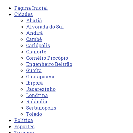
Página Inicial
Cidades
Abatiá
Alvorada do Sul
Andirá
Cambé
Carlópolis
Cianorte
Cornélio Procópio
Engenheiro Beltrão
Guaíra
Guarapuava
Ibiporã
Jacarezinho
Londrina
Rolândia
Sertanópolis
Toledo
Política
Esportes
Turismo