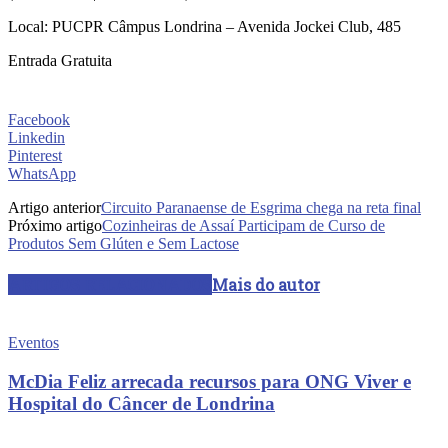
Local: PUCPR Câmpus Londrina – Avenida Jockei Club, 485
Entrada Gratuita
Facebook
Linkedin
Pinterest
WhatsApp
Artigo anterior
Circuito Paranaense de Esgrima chega na reta final
Próximo artigo
Cozinheiras de Assaí Participam de Curso de
Produtos Sem Glúten e Sem Lactose
ARTIGOS RELACIONADOS
Mais do autor
Eventos
McDia Feliz arrecada recursos para ONG Viver e
Hospital do Câncer de Londrina