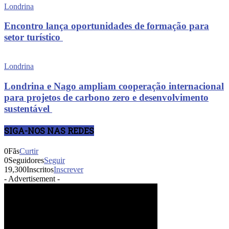
Londrina
Encontro lança oportunidades de formação para
setor turístico
Londrina
Londrina e Nago ampliam cooperação internacional
para projetos de carbono zero e desenvolvimento
sustentável
SIGA-NOS NAS REDES
0
Fãs
Curtir
0
Seguidores
Seguir
19,300
Inscritos
Inscrever
- Advertisement -