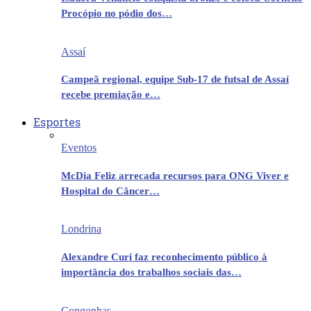
Procópio no pódio dos…
Assaí
Campeã regional, equipe Sub-17 de futsal de Assaí
recebe premiação e…
Esportes
Eventos
McDia Feliz arrecada recursos para ONG Viver e
Hospital do Câncer…
Londrina
Alexandre Curi faz reconhecimento público à
importância dos trabalhos sociais das…
Congonhas