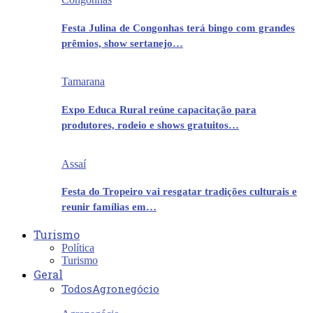
Festa Julina de Congonhas terá bingo com grandes
prêmios, show sertanejo…
Tamarana
Expo Educa Rural reúne capacitação para
produtores, rodeio e shows gratuitos…
Assaí
Festa do Tropeiro vai resgatar tradições culturais e
reunir famílias em…
Turismo
Política
Turismo
Geral
Todos
Agronegócio