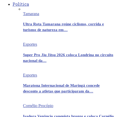
Política
Tamarana
Ultra Rota Tamarana reúne ciclismo, corrida e
turismo de natureza em…
Esportes
Super Pro Jiu Jitsu 2026 coloca Londrina no circuito
nacional da…
Esportes
Maratona Internacional de Maringá concede
desconto a atletas que participaram da…
Cornélio Procópio
Isadora Venâncio conquista bronze e coloca Cornélio