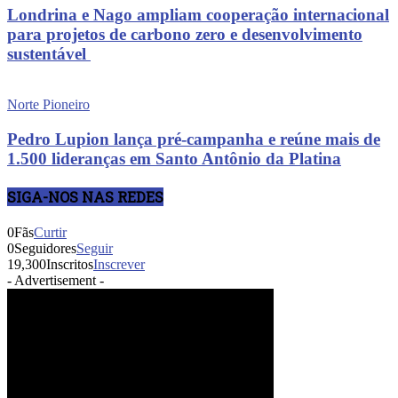
Londrina e Nago ampliam cooperação internacional
para projetos de carbono zero e desenvolvimento
sustentável
Norte Pioneiro
Pedro Lupion lança pré-campanha e reúne mais de
1.500 lideranças em Santo Antônio da Platina
SIGA-NOS NAS REDES
0
Fãs
Curtir
0
Seguidores
Seguir
19,300
Inscritos
Inscrever
- Advertisement -