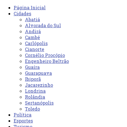
Página Inicial
Cidades
Abatiá
Alvorada do Sul
Andirá
Cambé
Carlópolis
Cianorte
Cornélio Procópio
Engenheiro Beltrão
Guaíra
Guarapuava
Ibiporã
Jacarezinho
Londrina
Rolândia
Sertanópolis
Toledo
Política
Esportes
Turismo