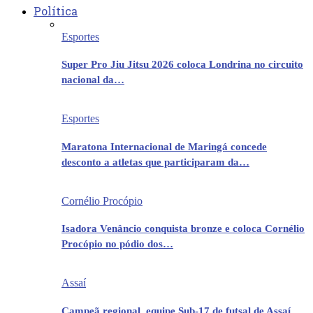
Política
Esportes
Super Pro Jiu Jitsu 2026 coloca Londrina no circuito
nacional da…
Esportes
Maratona Internacional de Maringá concede
desconto a atletas que participaram da…
Cornélio Procópio
Isadora Venâncio conquista bronze e coloca Cornélio
Procópio no pódio dos…
Assaí
Campeã regional, equipe Sub-17 de futsal de Assaí