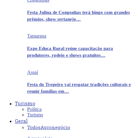
Festa Julina de Congonhas terá bingo com grandes
prêmios, show sertanejo…
Tamarana
Expo Educa Rural reúne capacitação para
produtores, rodeio e shows gratuitos…
Assaí
Festa do Tropeiro vai resgatar tradições culturais e
reunir famílias em…
Turismo
Política
Turismo
Geral
Todos
Agronegócio