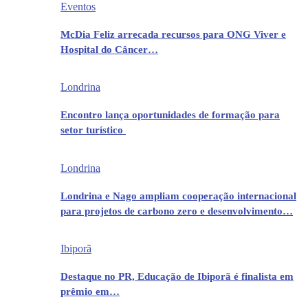
Eventos
McDia Feliz arrecada recursos para ONG Viver e
Hospital do Câncer…
Londrina
Encontro lança oportunidades de formação para
setor turístico
Londrina
Londrina e Nago ampliam cooperação internacional
para projetos de carbono zero e desenvolvimento…
Ibiporã
Destaque no PR, Educação de Ibiporã é finalista em
prêmio em…