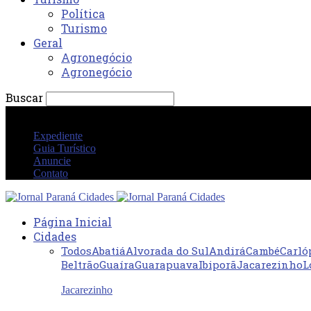
Política
Turismo
Geral
Agronegócio
Agronegócio
Buscar
segunda-feira 10 agosto 2026 01:41:15 AM
Expediente
Guia Turístico
Anuncie
Contato
Página Inicial
Cidades
Todos
Abatiá
Alvorada do Sul
Andirá
Cambé
Carló
Beltrão
Guaíra
Guarapuava
Ibiporã
Jacarezinho
L
Jacarezinho