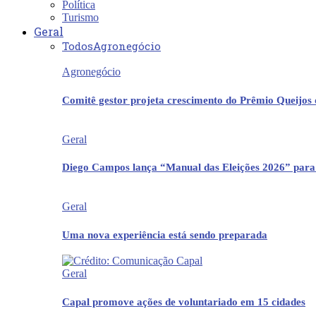
Política
Turismo
Geral
Todos
Agronegócio
Agronegócio
Comitê gestor projeta crescimento do Prêmio Queijos
Geral
Diego Campos lança “Manual das Eleições 2026” para
Geral
Uma nova experiência está sendo preparada
Geral
Capal promove ações de voluntariado em 15 cidades