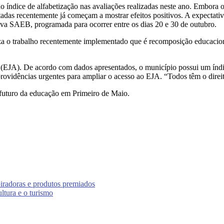
o índice de alfabetização nas avaliações realizadas neste ano. Embora 
s recentemente já começam a mostrar efeitos positivos. A expectativa
ova SAEB, programada para ocorrer entre os dias 20 e 30 de outubro.
 o trabalho recentemente implementado que é recomposição educacional 
s (EJA). De acordo com dados apresentados, o município possui um índ
providências urgentes para ampliar o acesso ao EJA. “Todos têm o direito
o futuro da educação em Primeiro de Maio.
spiradoras e produtos premiados
ultura e o turismo