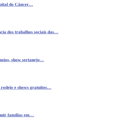
pital do Câncer…
cia dos trabalhos sociais das…
êmios, show sertanejo…
 rodeio e shows gratuitos…
eunir famílias em…