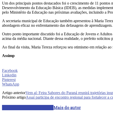
Um dos principais pontos destacados foi o crescimento de 11 pontos n
Desenvolvimento da Educação Básica (IDEB), as medidas implementada
pelo Ministério da Educação nas próximas avaliações, incluindo a Pr
A secretaria municipal de Educação também apresentou à Maria Tereza
abordagem eficaz no enfrentamento das defasagens de aprendizagem.
Outro ponto importante discutido foi a Educação de Jovens e Adulto
acima da média nacional. Diante dessa realidade, o prefeito solicitou 
Ao final da visita, Maria Tereza reforçou seu otimismo em relação a
Assimp
Facebook
Linkedin
Pinterest
WhatsApp
Artigo anterior
Vem aí: Feira Sabores do Paraná reunirá trajetórias in
Próximo artigo
Assaí participa de encontro regional para fortalecer a c
ARTIGOS RELACIONADOS
Mais do autor