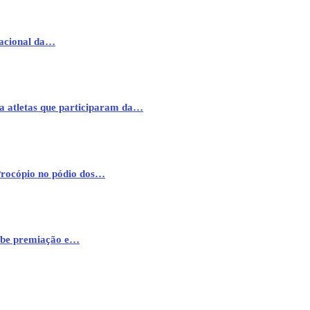
nacional da…
a atletas que participaram da…
Procópio no pódio dos…
cebe premiação e…