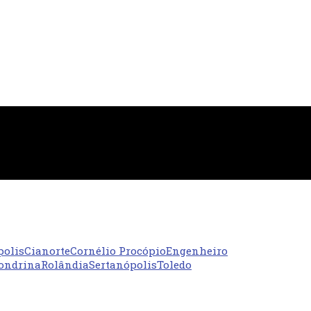
polis
Cianorte
Cornélio Procópio
Engenheiro
ondrina
Rolândia
Sertanópolis
Toledo