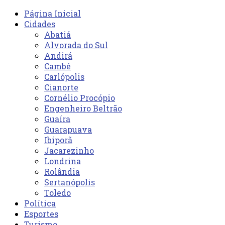
Página Inicial
Cidades
Abatiá
Alvorada do Sul
Andirá
Cambé
Carlópolis
Cianorte
Cornélio Procópio
Engenheiro Beltrão
Guaíra
Guarapuava
Ibiporã
Jacarezinho
Londrina
Rolândia
Sertanópolis
Toledo
Política
Esportes
Turismo