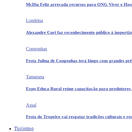
McDia Feliz arrecada recursos para ONG Viver e Hos
Londrina
Alexandre Curi faz reconhecimento público à importân
Congonhas
Festa Julina de Congonhas terá bingo com grandes pr
Tamarana
Expo Educa Rural reúne capacitação para produtores,
Assaí
Festa do Tropeiro vai resgatar tradições culturais e r
Turismo