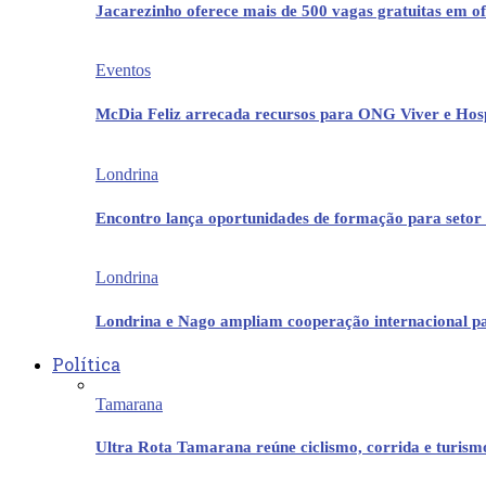
Jacarezinho oferece mais de 500 vagas gratuitas em ofi
Eventos
McDia Feliz arrecada recursos para ONG Viver e Hos
Londrina
Encontro lança oportunidades de formação para setor 
Londrina
Londrina e Nago ampliam cooperação internacional p
Política
Tamarana
Ultra Rota Tamarana reúne ciclismo, corrida e turis