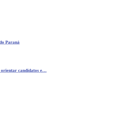
 do Paraná
 orientar candidatos e…