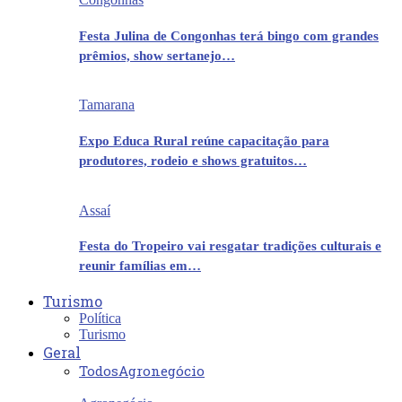
Festa Julina de Congonhas terá bingo com grandes
prêmios, show sertanejo…
Tamarana
Expo Educa Rural reúne capacitação para
produtores, rodeio e shows gratuitos…
Assaí
Festa do Tropeiro vai resgatar tradições culturais e
reunir famílias em…
Turismo
Política
Turismo
Geral
Todos
Agronegócio