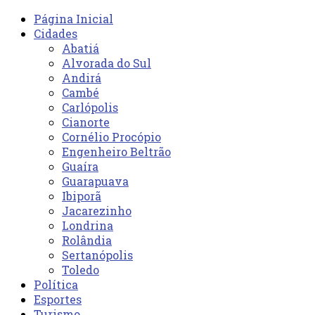
Página Inicial
Cidades
Abatiá
Alvorada do Sul
Andirá
Cambé
Carlópolis
Cianorte
Cornélio Procópio
Engenheiro Beltrão
Guaíra
Guarapuava
Ibiporã
Jacarezinho
Londrina
Rolândia
Sertanópolis
Toledo
Política
Esportes
Turismo