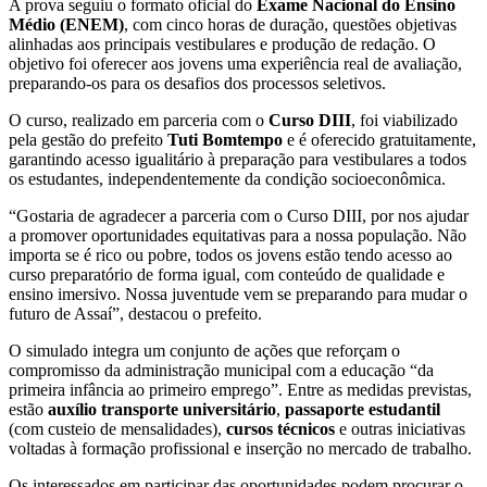
A prova seguiu o formato oficial do
Exame Nacional do Ensino
Médio (ENEM)
, com cinco horas de duração, questões objetivas
alinhadas aos principais vestibulares e produção de redação. O
objetivo foi oferecer aos jovens uma experiência real de avaliação,
preparando-os para os desafios dos processos seletivos.
O curso, realizado em parceria com o
Curso DIII
, foi viabilizado
pela gestão do prefeito
Tuti Bomtempo
e é oferecido gratuitamente,
garantindo acesso igualitário à preparação para vestibulares a todos
os estudantes, independentemente da condição socioeconômica.
“Gostaria de agradecer a parceria com o Curso DIII, por nos ajudar
a promover oportunidades equitativas para a nossa população. Não
importa se é rico ou pobre, todos os jovens estão tendo acesso ao
curso preparatório de forma igual, com conteúdo de qualidade e
ensino imersivo. Nossa juventude vem se preparando para mudar o
futuro de Assaí”, destacou o prefeito.
O simulado integra um conjunto de ações que reforçam o
compromisso da administração municipal com a educação “da
primeira infância ao primeiro emprego”. Entre as medidas previstas,
estão
auxílio transporte universitário
,
passaporte estudantil
(com custeio de mensalidades),
cursos técnicos
e outras iniciativas
voltadas à formação profissional e inserção no mercado de trabalho.
Os interessados em participar das oportunidades podem procurar o