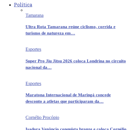
Política
Tamarana
Ultra Rota Tamarana reúne ciclismo, corrida e
turismo de natureza em…
Esportes
Super Pro Jiu Jitsu 2026 coloca Londrina no circuito
nacional da…
Esportes
Maratona Internacional de Maringá concede
desconto a atletas que participaram da…
Cornélio Procópio
Isadora Venâncio conquista bronze e coloca Cornélio