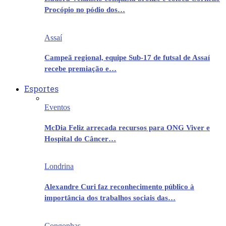
Procópio no pódio dos…
Assaí
Campeã regional, equipe Sub-17 de futsal de Assaí
recebe premiação e…
Esportes
Eventos
McDia Feliz arrecada recursos para ONG Viver e
Hospital do Câncer…
Londrina
Alexandre Curi faz reconhecimento público à
importância dos trabalhos sociais das…
Congonhas