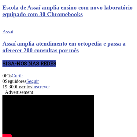
Escola de Assaí amplia ensino com novo laboratório
equipado com 30 Chromebooks
Assaí
Assaí amplia atendimento em ortopedia e passa a
oferecer 200 consultas por mês
SIGA-NOS NAS REDES
0
Fãs
Curtir
0
Seguidores
Seguir
19,300
Inscritos
Inscrever
- Advertisement -