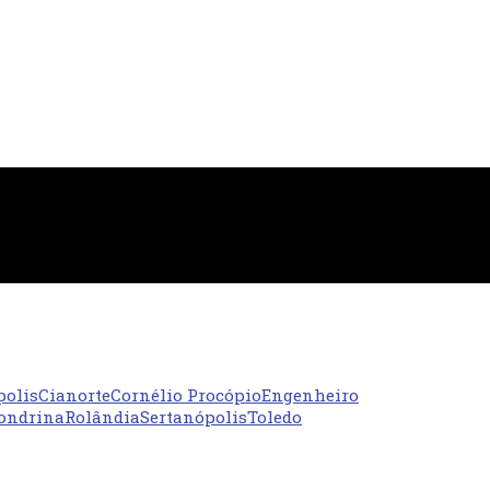
polis
Cianorte
Cornélio Procópio
Engenheiro
ondrina
Rolândia
Sertanópolis
Toledo