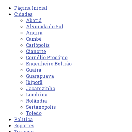
Página Inicial
Cidades
Abatiá
Alvorada do Sul
Andirá
Cambé
Carlópolis
Cianorte
Cornélio Procópio
Engenheiro Beltrão
Guaíra
Guarapuava
Ibiporã
Jacarezinho
Londrina
Rolândia
Sertanópolis
Toledo
Política
Esportes
Turismo