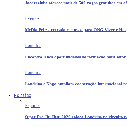
Jacarezinho oferece mais de 500 vagas gratuitas em ofi
Eventos
McDia Feliz arrecada recursos para ONG Viver e Hos
Londrina
Encontro lança oportunidades de formação para setor 
Londrina
Londrina e Nago ampliam cooperação internacional p
Política
Esportes
Super Pro Jiu Jitsu 2026 coloca Londrina no circuito 