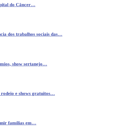
pital do Câncer…
cia dos trabalhos sociais das…
êmios, show sertanejo…
 rodeio e shows gratuitos…
eunir famílias em…