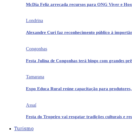
McDia Feliz arrecada recursos para ONG Viver e Hos
Londrina
Alexandre Curi faz reconhecimento público à importân
Congonhas
Festa Julina de Congonhas terá bingo com grandes pr
Tamarana
Expo Educa Rural reúne capacitação para produtores,
Assaí
Festa do Tropeiro vai resgatar tradições culturais e r
Turismo