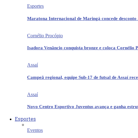
Esportes
Maratona Internacional de Maringá concede desconto 
Cornélio Procópio
Isadora Venâncio conquista bronze e coloca Cornélio 
Assaí
Campeã regional, equipe Sub-17 de futsal de Assaí re
Assaí
Novo Centro Esportivo Juventus avança e ganha estrut
Esportes
Eventos