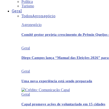
Política
Turismo
Geral
Todos
Agronegócio
Agronegócio
Comitê gestor projeta crescimento do Prêmio Queijos
Geral
Diego Campos lança “Manual das Eleições 2026” para
Geral
Uma nova experiência está sendo preparada
Geral
Capal promove ações de voluntariado em 15 cidades