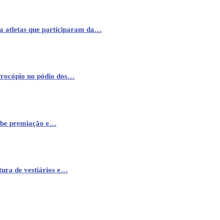
a atletas que participaram da…
Procópio no pódio dos…
cebe premiação e…
ura de vestiários e…