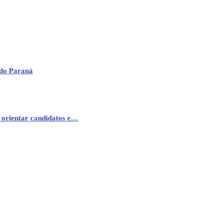
 do Paraná
 orientar candidatos e…