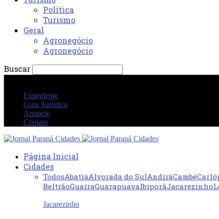
Política
Turismo
Geral
Agronegócio
Agronegócio
Buscar
sexta-feira 7 agosto 2026 03:15:25 PM
Expediente
Guia Turístico
Anuncie
Contato
Página Inicial
Cidades
Todos
Abatiá
Alvorada do Sul
Andirá
Cambé
Carló
Beltrão
Guaíra
Guarapuava
Ibiporã
Jacarezinho
L
Jacarezinho