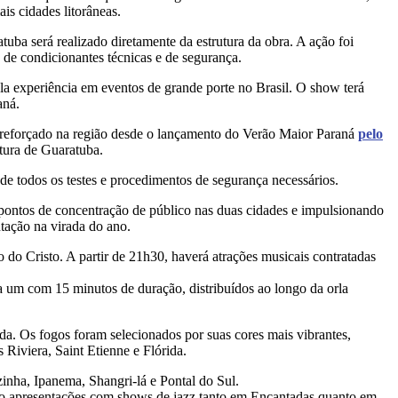
s cidades litorâneas.
a será realizado diretamente da estrutura da obra. A ação foi
de condicionantes técnicas e de segurança.
a experiência em eventos de grande porte no Brasil. O show terá
aná.
al reforçado na região desde o lançamento do Verão Maior Paraná
pelo
tura de Guaratuba.
e todos os testes e procedimentos de segurança necessários.
pontos de concentração de público nas duas cidades e impulsionando
tação na virada do ano.
o do Cristo. A partir de 21h30, haverá atrações musicais contratadas
 um com 15 minutos de duração, distribuídos ao longo da orla
a. Os fogos foram selecionados por suas cores mais vibrantes,
Riviera, Saint Etienne e Flórida.
zinha, Ipanema, Shangri-lá e Pontal do Sul.
rão apresentações com shows de jazz tanto em Encantadas quanto em