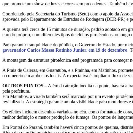
que promete um show de luzes e cores sem precedentes. Também haverá
Coordenado pela Secretaria do Turismo (Setu) com o apoio da Associa
aprovada pelo Departamento de Estradas de Rodagem (DER-PR) e pelo 
A queima terá cerca de 15 minutos de duração, padrão adotado em gr
enredo próprio, com diferentes tipos de efeitos pirotécnicos ao longo
Para garantir tranquilidade do público, o Governo do Estado, por mei
governador Carlos Massa Ratinho Junior, em 19 de dezembro
. 
A montagem da estrutura pirotécnica está programada para começar ne
A Praia de Caieras, em Guaratuba, e a Prainha, em Matinhos, promete
o comércio em ambos os locais. A expectativa é ampliar o fluxo de v
OUTROS PONTOS
– Além da atração inédita na ponte, haverá a tr
pela prefeitura.
Em Matinhos, a virada também será marcada por um evento pirotécnico
revitalizada. A estratégia garante ampla visibilidade para moradores e t
Os efeitos incluem desenhos variados no céu, como formatos de coraç
melhor definição e menor produção de fumaça. Os pontos de lançament
Em Pontal do Paraná, também haverá cinco pontos de queima, distribuí
Além disso, estão previstos espetáculos pirotécnicos e atrações em 