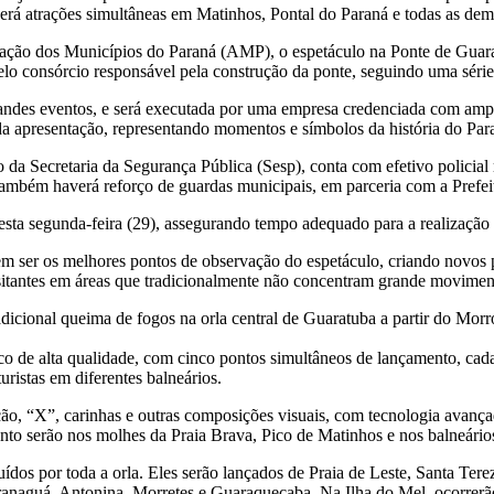
 atrações simultâneas em Matinhos, Pontal do Paraná e todas as demai
ção dos Municípios do Paraná (AMP), o espetáculo na Ponte de Guaratub
consórcio responsável pela construção da ponte, seguindo uma série 
andes eventos, e será executada por uma empresa credenciada com ampl
 da apresentação, representando momentos e símbolos da história do Par
o da Secretaria da Segurança Pública (Sesp), conta com efetivo polici
Também haverá reforço de guardas municipais, em parceria com a Prefei
sta segunda-feira (29), assegurando tempo adequado para a realização d
m ser os melhores pontos de observação do espetáculo, criando novos 
isitantes em áreas que tradicionalmente não concentram grande movimen
adicional queima de fogos na orla central de Guaratuba a partir do Morr
 de alta qualidade, com cinco pontos simultâneos de lançamento, cada
uristas em diferentes balneários.
ão, “X”, carinhas e outras composições visuais, com tecnologia avançad
o serão nos molhes da Praia Brava, Pico de Matinhos e nos balneários 
dos por toda a orla. Eles serão lançados de Praia de Leste, Santa Tere
Paranaguá, Antonina, Morretes e Guaraqueçaba. Na Ilha do Mel, ocorre