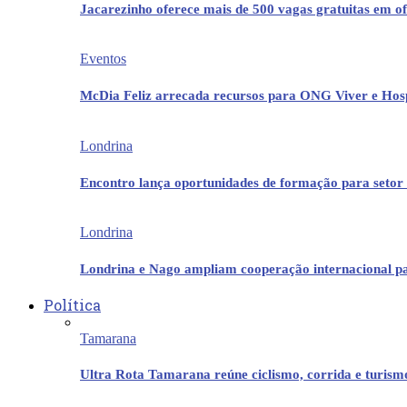
Jacarezinho oferece mais de 500 vagas gratuitas em ofi
Eventos
McDia Feliz arrecada recursos para ONG Viver e Hos
Londrina
Encontro lança oportunidades de formação para setor 
Londrina
Londrina e Nago ampliam cooperação internacional p
Política
Tamarana
Ultra Rota Tamarana reúne ciclismo, corrida e turis