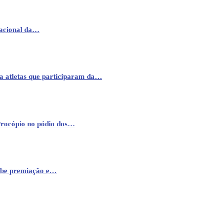
nacional da…
a atletas que participaram da…
Procópio no pódio dos…
cebe premiação e…