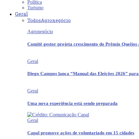
Política
Turismo
Geral
Todos
Agronegócio
Agronegócio
Comitê gestor projeta crescimento do Prêmio Queijos
Geral
Diego Campos lança “Manual das Eleições 2026” para
Geral
Uma nova experiência está sendo preparada
Geral
Capal promove ações de voluntariado em 15 cidades