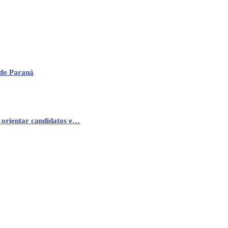
 do Paraná
 orientar candidatos e…