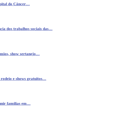
pital do Câncer…
cia dos trabalhos sociais das…
êmios, show sertanejo…
 rodeio e shows gratuitos…
eunir famílias em…