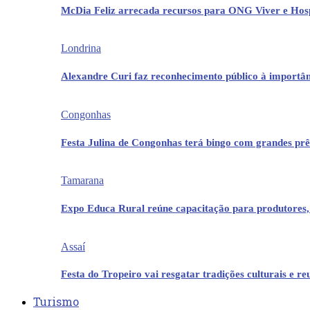
McDia Feliz arrecada recursos para ONG Viver e Hos
Londrina
Alexandre Curi faz reconhecimento público à importân
Congonhas
Festa Julina de Congonhas terá bingo com grandes pr
Tamarana
Expo Educa Rural reúne capacitação para produtores,
Assaí
Festa do Tropeiro vai resgatar tradições culturais e r
Turismo