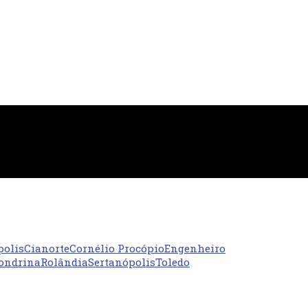
polis
Cianorte
Cornélio Procópio
Engenheiro
ondrina
Rolândia
Sertanópolis
Toledo