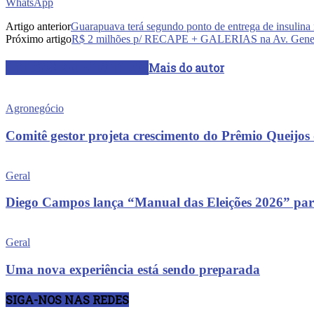
WhatsApp
Artigo anterior
Guarapuava terá segundo ponto de entrega de insulina
Próximo artigo
R$ 2 milhões p/ RECAPE + GALERIAS na Av. Genera
ARTIGOS RELACIONADOS
Mais do autor
Agronegócio
Comitê gestor projeta crescimento do Prêmio Queijos
Geral
Diego Campos lança “Manual das Eleições 2026” para o
Geral
Uma nova experiência está sendo preparada
SIGA-NOS NAS REDES