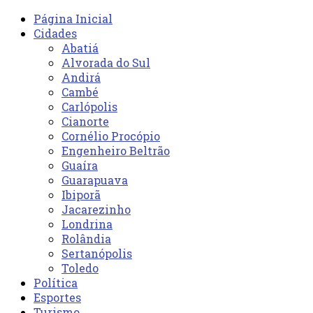
Página Inicial
Cidades
Abatiá
Alvorada do Sul
Andirá
Cambé
Carlópolis
Cianorte
Cornélio Procópio
Engenheiro Beltrão
Guaíra
Guarapuava
Ibiporã
Jacarezinho
Londrina
Rolândia
Sertanópolis
Toledo
Política
Esportes
Turismo