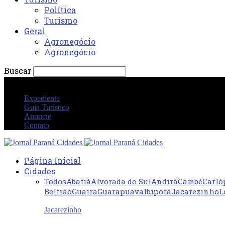
Política
Turismo
Geral
Agronegócio
Agronegócio
Buscar
domingo 9 agosto 2026 10:05:56 AM
Expediente
Guia Turístico
Anuncie
Contato
Página Inicial
Cidades
Todos
Abatiá
Alvorada do Sul
Andirá
Cambé
Carló
Beltrão
Guaíra
Guarapuava
Ibiporã
Jacarezinho
L
Jacarezinho