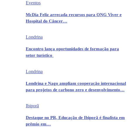
Eventos
McDia Feliz arrecada recursos para ONG Viver e
Hospital do Câncer…
Londrina
Encontro lança oportunidades de formação para
setor turístico
Londrina
Londrina e Nago ampliam cooperação internacional
para projetos de carbono zero e desenvolvimento…
Ibiporã
Destaque no PR, Educação de Ibiporã é finalista em
prêmio em…