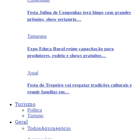
Festa Julina de Congonhas terá bingo com grandes
prêmios, show sertanejo…
Tamarana
Expo Educa Rural reúne capacitação para
produtores, rodeio e shows gratuitos…
Assaí
Festa do Tropeiro vai resgatar tradições culturais e
reunir famílias em…
Turismo
Política
Turismo
Geral
Todos
Agronegócio