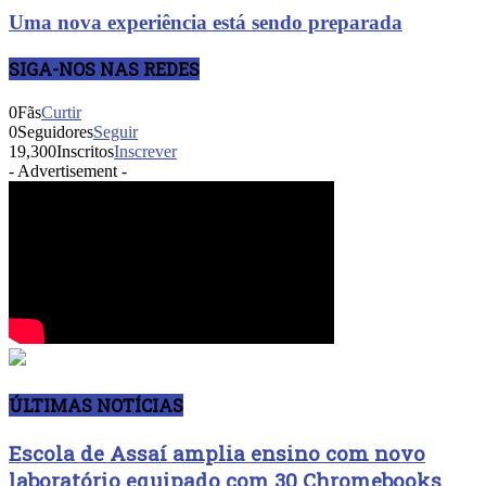
Uma nova experiência está sendo preparada
SIGA-NOS NAS REDES
0
Fãs
Curtir
0
Seguidores
Seguir
19,300
Inscritos
Inscrever
- Advertisement -
ÚLTIMAS NOTÍCIAS
Escola de Assaí amplia ensino com novo
laboratório equipado com 30 Chromebooks