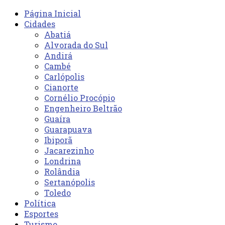
Página Inicial
Cidades
Abatiá
Alvorada do Sul
Andirá
Cambé
Carlópolis
Cianorte
Cornélio Procópio
Engenheiro Beltrão
Guaíra
Guarapuava
Ibiporã
Jacarezinho
Londrina
Rolândia
Sertanópolis
Toledo
Política
Esportes
Turismo