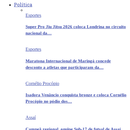
Política
Esportes
Super Pro Jiu Jitsu 2026 coloca Londrina no circuito
nacional da…
Esportes
Maratona Internacional de Maringá concede
desconto a atletas que participaram da…
Cornélio Procópio
Isadora Venâncio conquista bronze e coloca Cornélio
Procópio no pódio dos…
Assaí
Campeã regional, equipe Sub-17 de futsal de Assaí